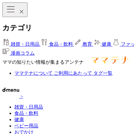
カテゴリ
雑貨・日用品
食品・飲料
教育
健康
ファ
漫画コラム
ママの知りたい情報が集まるアンテナ
ママテナについて
ご利用にあたって
タグ一覧
>
雑貨・日用品
食品・飲料
健康
ベビー用品
おでかけ