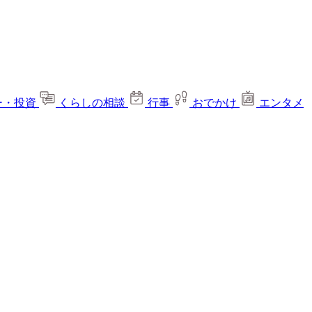
ー・投資
くらしの相談
行事
おでかけ
エンタメ