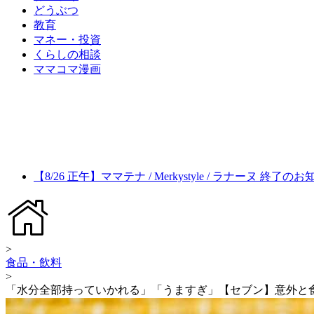
どうぶつ
教育
マネー・投資
くらしの相談
ママコマ漫画
【8/26 正午】ママテナ / Merkystyle / ラナーヌ 終了の
>
食品・飲料
>
「水分全部持っていかれる」「うますぎ」【セブン】意外と食