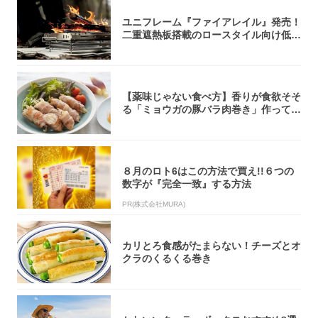
ユニフレーム『ファイアレイル』発売！
二重遮熱板搭載のロースタイル向け低型
焚き火台
【薬味じゃない食べ方】香りが食欲そそ
る「ミョウガの豚バラ肉巻き」作ってみ
た！辛み...
８月のロト6はこの方法で買え!!６つの
数字が『完全一致』する方法
PR(株式会社MURA)
カリとろ食感がたまらない！チーズとオ
クラのくるくる巻き