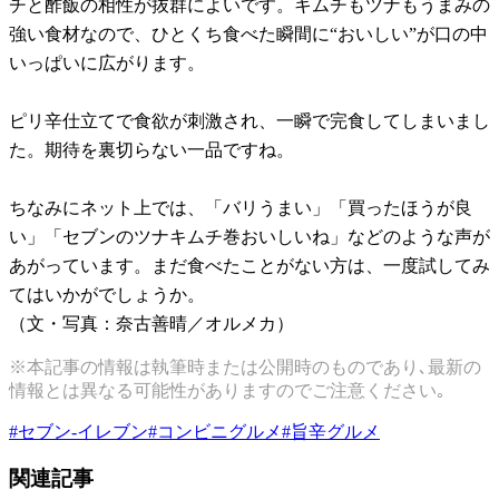
チと酢飯の相性が抜群によいです。キムチもツナもうまみの
強い食材なので、ひとくち食べた瞬間に“おいしい”が口の中
いっぱいに広がります。
ピリ辛仕立てで食欲が刺激され、一瞬で完食してしまいまし
た。期待を裏切らない一品ですね。
ちなみにネット上では、「バリうまい」「買ったほうが良
い」「セブンのツナキムチ巻おいしいね」などのような声が
あがっています。まだ食べたことがない方は、一度試してみ
てはいかがでしょうか。
（文・写真：奈古善晴／オルメカ）
※本記事の情報は執筆時または公開時のものであり､最新の
情報とは異なる可能性がありますのでご注意ください｡
#
セブン-イレブン
#
コンビニグルメ
#
旨辛グルメ
関連記事