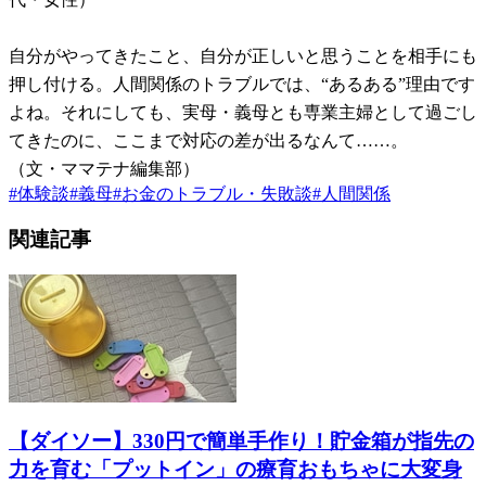
自分がやってきたこと、自分が正しいと思うことを相手にも
押し付ける。人間関係のトラブルでは、“あるある”理由です
よね。それにしても、実母・義母とも専業主婦として過ごし
てきたのに、ここまで対応の差が出るなんて……。
（文・ママテナ編集部）
#
体験談
#
義母
#
お金のトラブル・失敗談
#
人間関係
関連記事
【ダイソー】330円で簡単手作り！貯金箱が指先の
力を育む「プットイン」の療育おもちゃに大変身