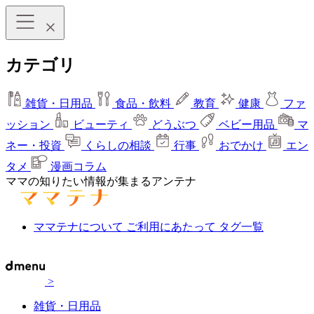
カテゴリ
雑貨・日用品
食品・飲料
教育
健康
ファ
ッション
ビューティ
どうぶつ
ベビー用品
マ
ネー・投資
くらしの相談
行事
おでかけ
エン
タメ
漫画コラム
ママの知りたい情報が集まるアンテナ
ママテナについて
ご利用にあたって
タグ一覧
>
雑貨・日用品