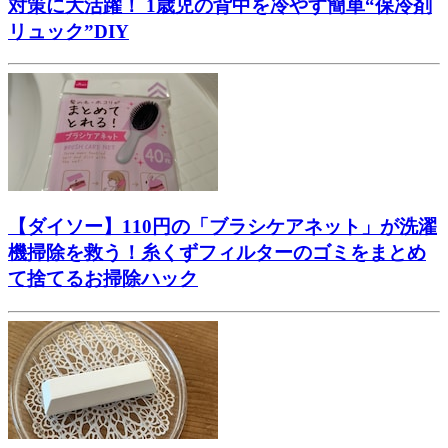
対策に大活躍！ 1歳児の背中を冷やす簡単“保冷剤
リュック”DIY
【ダイソー】110円の「ブラシケアネット」が洗濯
機掃除を救う！糸くずフィルターのゴミをまとめ
て捨てるお掃除ハック