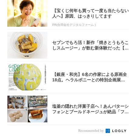
【宝くじ何年も買って一度も当たらない
人へ】原因、はっきりしてます
PR(合同会社デジタルファーム )
セブンでもろ活！新作「焼きとうもろこ
しスムージー」が飲む新体験だった【東
京の一部...
【銀座・和光】6名の作家による原画全
18点。ヘラルボニーとの特別企画展「G
OOD...
塩釜の隠れた洋菓子店へ！あんバターシ
フォンとブールドネージュが絶品「フー
ルセック...
Recommended by