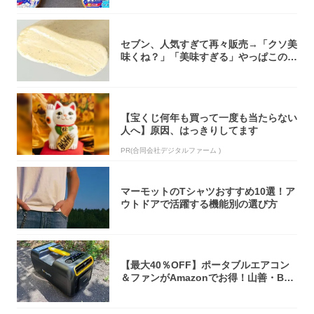
セブン、人気すぎて再々販売→「クソ美
味くね？」「美味すぎる」やっぱこのク
オリティ...
【宝くじ何年も買って一度も当たらない
人へ】原因、はっきりしてます
PR(合同会社デジタルファーム )
マーモットのTシャツおすすめ10選！ア
ウトドアで活躍する機能別の選び方
【最大40％OFF】ポータブルエアコン
＆ファンがAmazonでお得！山善・Bo
u...