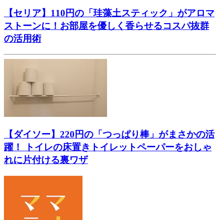
【セリア】110円の「珪藻土スティック」がアロマ
ストーンに！お部屋を優しく香らせるコスパ抜群
の活用術
【ダイソー】220円の「つっぱり棒」がまさかの活
躍！ トイレの床置きトイレットペーパーをおしゃ
れに片付ける裏ワザ