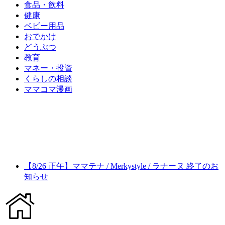
食品・飲料
健康
ベビー用品
おでかけ
どうぶつ
教育
マネー・投資
くらしの相談
ママコマ漫画
【8/26 正午】ママテナ / Merkystyle / ラナーヌ 終了のお
知らせ