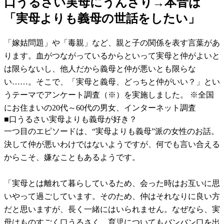
口うるさい実母にうんざり→本音は
「実母よりも義母の世話をしたい」
「嫁姑問題」や「毒親」など、親と子の関係を表す言葉があ
ります。血がつながっているからといって実母と仲がよいと
は限らないし、他人だから義母と仲が悪いとも限らな
い……。そこで、「実母と義母、どっちと仲がいい？」とい
うテーマでアンケート調査（※）を実施しました。 ※全国
にお住まいの20代～60代の男女、インターネット調査
■口うるさい実母よりも義母が好き？
一つ目のエピソードは、“実母よりも義母”派の女性のお話。
決して仲が悪いわけではないようですが、何でも言い合える
からこそ、嫌なこともあるようです。
「実母とは離れて暮らしているため、会った時はお互いに思
いやって過ごしています。そのため、仲はそれなりに良い方
だと思いますが、長く一緒にはいられません。なぜなら、実
母はものすごく口うるさく、育児についてもバンバン口を出