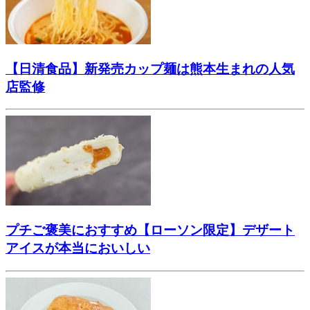
【日清食品】新発売カップ麺は熊本生まれの人気
店監修
プチご褒美におすすめ【ローソン限定】デザート
アイスが本当においしい