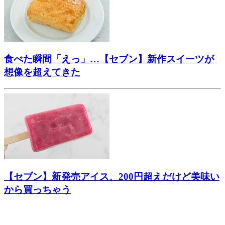
食べた瞬間「えっ」…【セブン】新作スイーツが
想像を超えてきた
【セブン】新発売アイス、200円超えだけど美味い
から買っちゃう