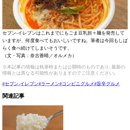
セブン-イレブンはこれまでにもごま豆乳担々麺を発売して
いますが、何度食べてもおいしいですね。筆者は今回もしば
らく食べ続けてしまいそうです。
（文・写真：奈古善晴／オルメカ）
※本記事の情報は執筆時または公開時のものであり､最新の
情報とは異なる可能性がありますのでご注意ください｡
#
セブン-イレブン
#
ラーメン
#
コンビニグルメ
#
旨辛グルメ
関連記事