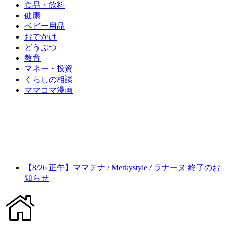
食品・飲料
健康
ベビー用品
おでかけ
どうぶつ
教育
マネー・投資
くらしの相談
ママコマ漫画
【8/26 正午】ママテナ / Merkystyle / ラナーヌ 終了のお
知らせ