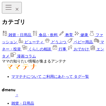
カテゴリ
雑貨・日用品
食品・飲料
教育
健康
ファ
ッション
ビューティ
どうぶつ
ベビー用品
マ
ネー・投資
くらしの相談
行事
おでかけ
エン
タメ
漫画コラム
ママの知りたい情報が集まるアンテナ
ママテナについて
ご利用にあたって
タグ一覧
>
雑貨・日用品