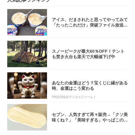
アイス、だまされたと思ってやってみて
「たったこれだけ」突破ファイル放送で
大注目！...
スノーピークが最大60％OFF！テント
も焚き火台も楽天で大幅値下げ中
あなたの金運はどう？宝くじに縁がある
時、金運はこう変わる
PR(合同会社デジタルファーム )
セブン、人気すぎて再々販売→「クソ美
味くね？」「美味すぎる」やっぱこのク
オリティ...