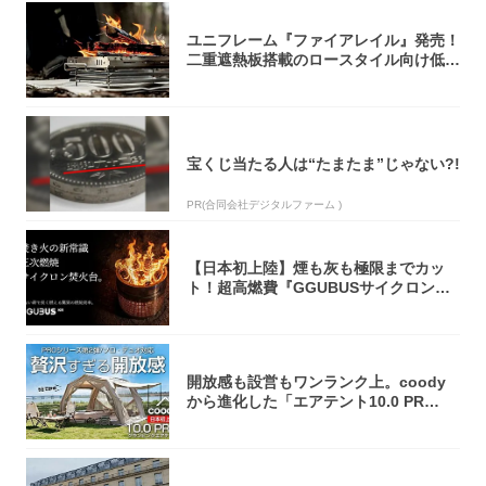
ユニフレーム『ファイアレイル』発売！
二重遮熱板搭載のロースタイル向け低型
焚き火台
宝くじ当たる人は“たまたま”じゃない?!
PR(合同会社デジタルファーム )
【日本初上陸】煙も灰も極限までカッ
ト！超高燃費『GGUBUSサイクロン焚
火台』が...
開放感も設営もワンランク上。coody
から進化した「エアテント10.0 PR
O」...