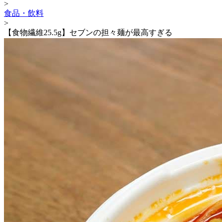
>
食品・飲料
>
【食物繊維25.5g】セブンの担々麺が最高すぎる