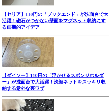
【セリア】110円の「ブックエンド」が洗面台で大
活躍！磁石がつかない壁面をマグネット収納にす
る画期的アイデア
【ダイソー】110円の「浮かせるスポンジホルダ
ー」が洗面台で大活躍！洗顔ネットをスッキリ収
納する意外な裏ワザ