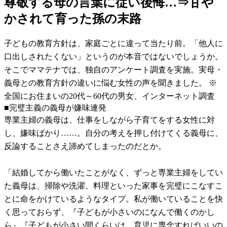
尊敬する母の言葉に従い後悔…⇒甘や
かされて育った孫の末路
子どもの教育方針は、家庭ごとに違って当たり前。「他人に
口出しされたくない」というのが本音ではないでしょうか。
そこでママテナでは、独自のアンケート調査を実施。実母・
義母との教育方針の違いに悩む女性の声を聞きました。 ※
全国にお住まいの20代～60代の男女、インターネット調査
■完璧主義の義母が嫌味連発
専業主婦の義母は、仕事をしながら子育てをする女性に対
し、嫌味ばかり……。自分の考えを押し付けてくる義母に、
反論することさえ諦めてしまったのだとか。
「結婚してから働いたことがなく、ずっと専業主婦をしてい
た義母は、掃除や洗濯、料理といった家事を完璧にこなすこ
とに命をかけているようなタイプ。私が働いていることを快
く思っておらず、『子どもが小さいのになんで働くのかし
ら』『子どもが小さい間くらいは、育児に専念すればいいの