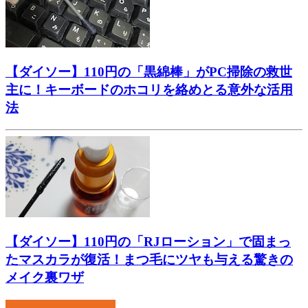
【ダイソー】110円の「黒綿棒」がPC掃除の救世
主に！キーボードのホコリを絡めとる意外な活用
法
【ダイソー】110円の「RJローション」で固まっ
たマスカラが復活！まつ毛にツヤも与える驚きの
メイク裏ワザ