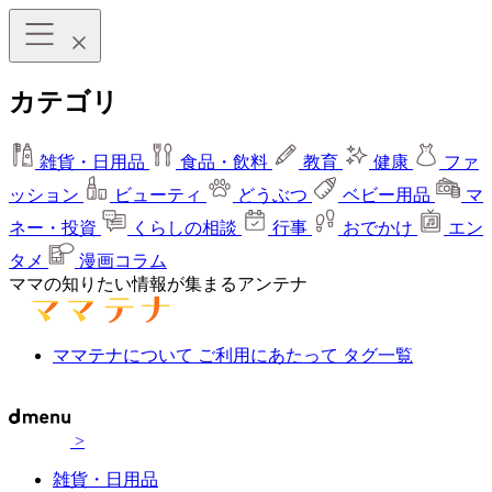
カテゴリ
雑貨・日用品
食品・飲料
教育
健康
ファ
ッション
ビューティ
どうぶつ
ベビー用品
マ
ネー・投資
くらしの相談
行事
おでかけ
エン
タメ
漫画コラム
ママの知りたい情報が集まるアンテナ
ママテナについて
ご利用にあたって
タグ一覧
>
雑貨・日用品