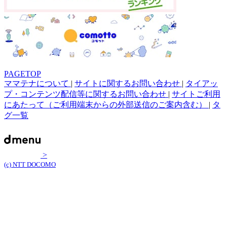
PAGETOP
ママテナについて
|
サイトに関するお問い合わせ
|
タイアッ
プ・コンテンツ配信等に関するお問い合わせ
|
サイトご利用
にあたって（ご利用端末からの外部送信のご案内含む）
|
タ
グ一覧
>
(c) NTT DOCOMO