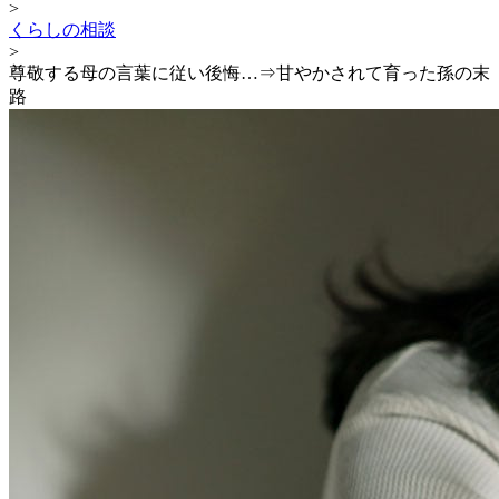
>
くらしの相談
>
尊敬する母の言葉に従い後悔…⇒甘やかされて育った孫の末
路