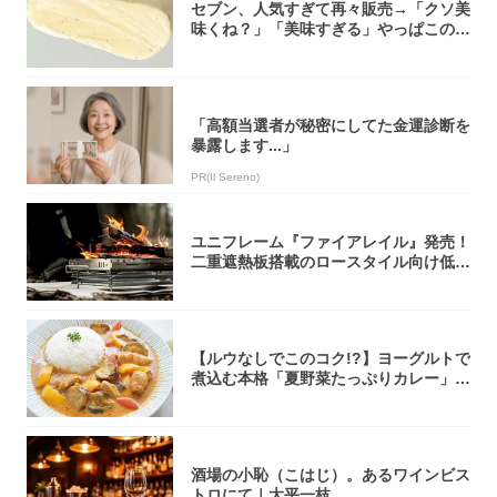
セブン、人気すぎて再々販売→「クソ美
味くね？」「美味すぎる」やっぱこのク
オリティ...
「高額当選者が秘密にしてた金運診断を
暴露します...」
PR(Il Sereno)
ユニフレーム『ファイアレイル』発売！
二重遮熱板搭載のロースタイル向け低型
焚き火台
【ルウなしでこのコク!?】ヨーグルトで
煮込む本格「夏野菜たっぷりカレー」作
ってみ...
酒場の小恥（こはじ）。あるワインビス
トロにて｜大平一枝