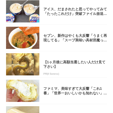
アイス、だまされたと思ってやってみて
「たったこれだけ」突破ファイル放送で
大注目！...
セブン、新作はやくも大反響「うまく再
現してる」「スープ美味い具材邪魔って
くらい美...
【1ヶ月後に高額当選したい人だけ見て
下さい】
PR(Il Sereno)
ファミマ、美味すぎて大反響「これ1
番」「世界一おいしいかも知れない」
「飲めそう」