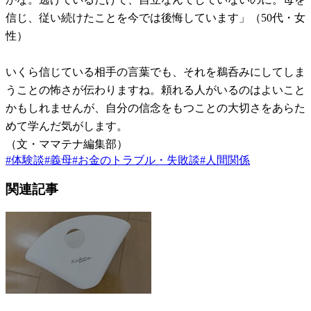
信じ、従い続けたことを今では後悔しています」（50代・女
性）
いくら信じている相手の言葉でも、それを鵜呑みにしてしま
うことの怖さが伝わりますね。頼れる人がいるのはよいこと
かもしれませんが、自分の信念をもつことの大切さをあらた
めて学んだ気がします。
（文・ママテナ編集部）
#
体験談
#
義母
#
お金のトラブル・失敗談
#
人間関係
関連記事