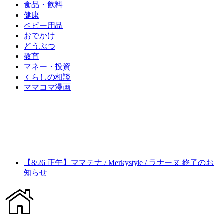
食品・飲料
健康
ベビー用品
おでかけ
どうぶつ
教育
マネー・投資
くらしの相談
ママコマ漫画
【8/26 正午】ママテナ / Merkystyle / ラナーヌ 終了のお
知らせ