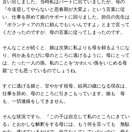
言い出しました。当時私はパートに出ていましたが、母の
『今送迎してやらないと思春期が大変よ』という言葉に従
い、仕事を辞めて娘のサポートに回りました。担任の先生は
『ボランティアの方に頼んでもいいんですよ』とまで言って
くださったのですが、母の言葉に従ってしまったのです。
そんなことが続くと、娘は次第に私よりも母を頼るようにな
り、何かあるたびに母のところに逃げるように。母にとって
は、たった一人の孫。私のことを“かわいい孫をいじめる母
親”とでも思っているのでしょうね。
すぐに逃げる娘と、甘やかす祖母。結局23歳になる現在は、
仕事を辞め、母のところに引きこもっています。娘も 母
も、一切連絡をしてきません。
そんな状況ですら、『この子は自立して私のところにきてい
る』とおかしな解釈をする母には、もう何を言っても 無駄
かな。逃げているだけで、自立なんてしていないのに。母を