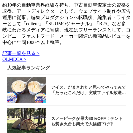
約10年の自動車業界経験を持ち、中古自動車査定士の資格を
取得。アートディレクターとして、ウェブサイト制作や広告
運用に従事。編集プロダクションへ転職後、編集者・ライタ
ーとして「editeur」「SUUMOジャーナル」「R25」など多
岐にわたるメディアに寄稿。現在はフリーランスとして、コ
ンビニ・ファストフード・メーカー関連の新商品レビューを
中心に年間1000本以上執筆。
記事一覧を見る >
OLMECA >
人気記事ランキング
アイス、だまされたと思ってやってみて
「たったこれだけ」突破ファイル放送で
大注目！...
スノーピークが最大60％OFF！テント
も焚き火台も楽天で大幅値下げ中