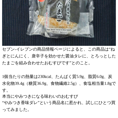
セブン-イレブンの商品情報ページによると、この商品は“ね
ぎとにんにく、唐辛子を効かせた醤油タレに、とろっとした
たまごを組み合わせたおむすびです”とのこと。
1個当たりの熱量は230kcal、たんぱく質5.9g、脂質6.0g、炭
水化物39.4g（糖質36.9g、食物繊維2.5g）、食塩相当量1.8gで
す。
本当にやみつきになる味わいのおむすび
“やみつき香味ダレ”という商品名に惹かれ、試しにひとつ買
ってみました。