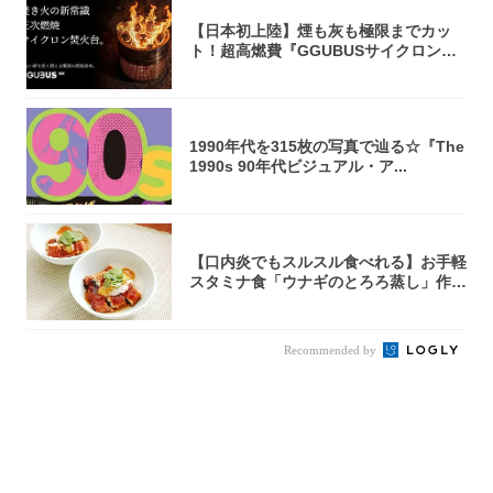
【日本初上陸】煙も灰も極限までカッ
ト！超高燃費『GGUBUSサイクロン焚
火台』が...
1990年代を315枚の写真で辿る☆『The
1990s 90年代ビジュアル・ア...
【口内炎でもスルスル食べれる】お手軽
スタミナ食「ウナギのとろろ蒸し」作っ
てみた！...
Recommended by