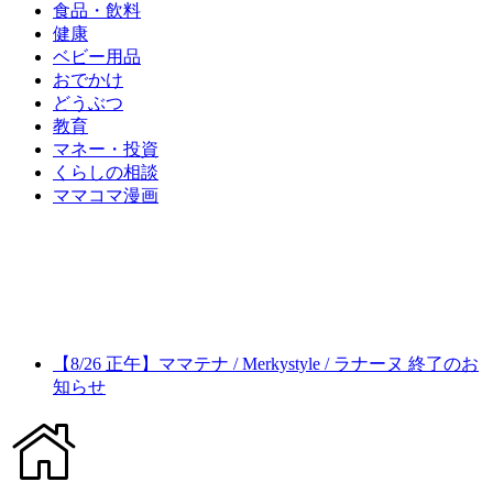
食品・飲料
健康
ベビー用品
おでかけ
どうぶつ
教育
マネー・投資
くらしの相談
ママコマ漫画
【8/26 正午】ママテナ / Merkystyle / ラナーヌ 終了のお
知らせ