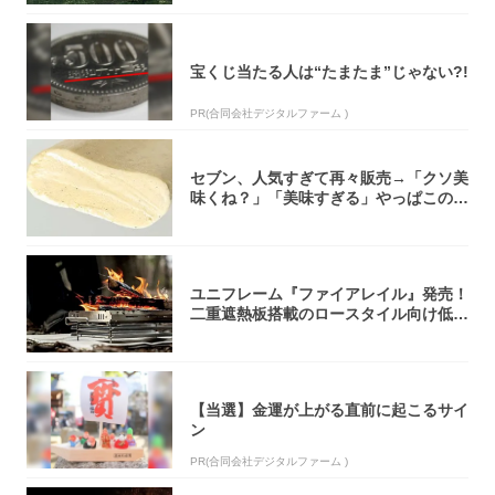
宝くじ当たる人は“たまたま”じゃない?!
PR(合同会社デジタルファーム )
セブン、人気すぎて再々販売→「クソ美
味くね？」「美味すぎる」やっぱこのク
オリティ...
ユニフレーム『ファイアレイル』発売！
二重遮熱板搭載のロースタイル向け低型
焚き火台
【当選】金運が上がる直前に起こるサイ
ン
PR(合同会社デジタルファーム )