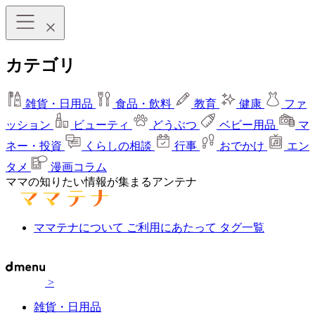
カテゴリ
雑貨・日用品
食品・飲料
教育
健康
ファ
ッション
ビューティ
どうぶつ
ベビー用品
マ
ネー・投資
くらしの相談
行事
おでかけ
エン
タメ
漫画コラム
ママの知りたい情報が集まるアンテナ
ママテナについて
ご利用にあたって
タグ一覧
>
雑貨・日用品