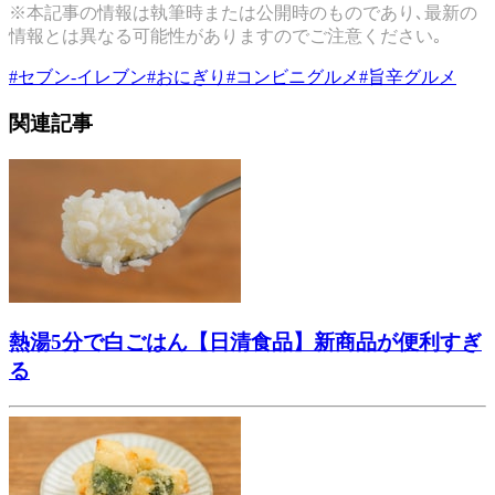
※本記事の情報は執筆時または公開時のものであり､最新の
情報とは異なる可能性がありますのでご注意ください｡
#
セブン-イレブン
#
おにぎり
#
コンビニグルメ
#
旨辛グルメ
関連記事
熱湯5分で白ごはん【日清食品】新商品が便利すぎ
る