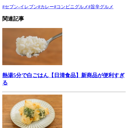
#
セブン-イレブン
#
カレー
#
コンビニグルメ
#
旨辛グルメ
関連記事
熱湯5分で白ごはん【日清食品】新商品が便利すぎ
る