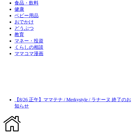
食品・飲料
健康
ベビー用品
おでかけ
どうぶつ
教育
マネー・投資
くらしの相談
ママコマ漫画
【8/26 正午】ママテナ / Merkystyle / ラナーヌ 終了のお
知らせ