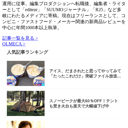
運用に従事。編集プロダクションへ転職後、編集者・ライタ
ーとして「editeur」「SUUMOジャーナル」「R25」など多
岐にわたるメディアに寄稿。現在はフリーランスとして、コ
ンビニ・ファストフード・メーカー関連の新商品レビューを
中心に年間1000本以上執筆。
記事一覧を見る >
OLMECA >
人気記事ランキング
アイス、だまされたと思ってやってみて
「たったこれだけ」突破ファイル放送で
大注目！...
スノーピークが最大60％OFF！テント
も焚き火台も楽天で大幅値下げ中