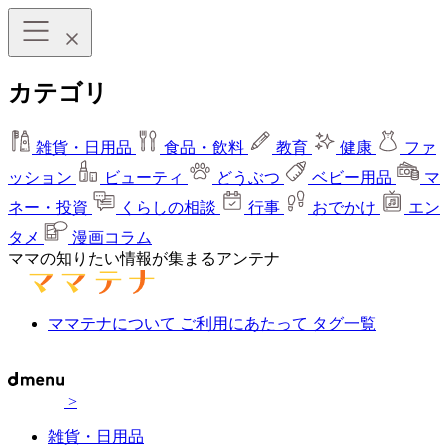
カテゴリ
雑貨・日用品
食品・飲料
教育
健康
ファ
ッション
ビューティ
どうぶつ
ベビー用品
マ
ネー・投資
くらしの相談
行事
おでかけ
エン
タメ
漫画コラム
ママの知りたい情報が集まるアンテナ
ママテナについて
ご利用にあたって
タグ一覧
>
雑貨・日用品