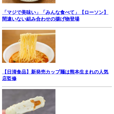
「マジで美味い」「みんな食べて」【ローソン】
間違いない組み合わせの揚げ物登場
【日清食品】新発売カップ麺は熊本生まれの人気
店監修