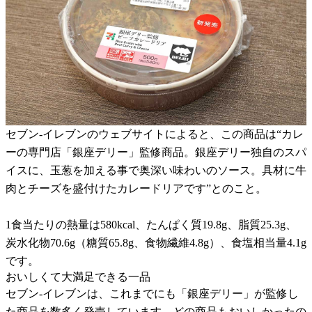
セブン-イレブンのウェブサイトによると、この商品は“カレ
ーの専門店「銀座デリー」監修商品。銀座デリー独自のスパ
イスに、玉葱を加える事で奥深い味わいのソース。具材に牛
肉とチーズを盛付けたカレードリアです”とのこと。
1食当たりの熱量は580kcal、たんぱく質19.8g、脂質25.3g、
炭水化物70.6g（糖質65.8g、食物繊維4.8g）、食塩相当量4.1g
です。
おいしくて大満足できる一品
セブン-イレブンは、これまでにも「銀座デリー」が監修し
た商品を数多く発売しています。どの商品もおいしかったの