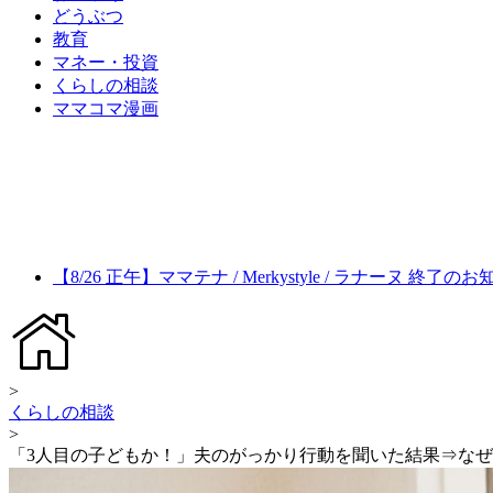
どうぶつ
教育
マネー・投資
くらしの相談
ママコマ漫画
【8/26 正午】ママテナ / Merkystyle / ラナーヌ 終了の
>
くらしの相談
>
「3人目の子どもか！」夫のがっかり行動を聞いた結果⇒なぜ