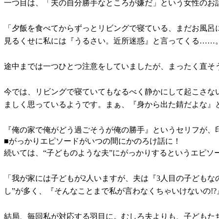
一つ目は、「夫の自分勝手なところが嫌だ」という女性のお
「夕飯を食べてからずっとリビングで寝ている、まだお風呂
見るくせに私には『うるさい。近所迷惑』と言ってくる……
途中までは一つひとつ注意をしていましたが、まったく直そ
今では、リビングで寝ていてもなるべく静かにして起こさな
ましく思っているようです。まぁ、『身から出た錆だよな』と
『俺の家で俺がどう過ごそうが俺の勝手』というセリフが、印
■がっかりエピソードがいつの間にかのろけ話に！
続いては、“子どものような夫”にがっかりするというエピソ
「我が家には子どもが2人いますが、夫は『3人目の子どもな
し”が多く、『そんなことまで私が言わなくちゃいけないの!
結局、毎回私が対応する羽目に。むしろ夫よりも、子どもた