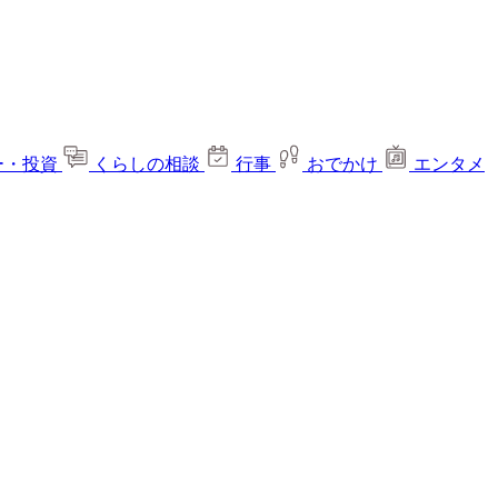
ー・投資
くらしの相談
行事
おでかけ
エンタメ