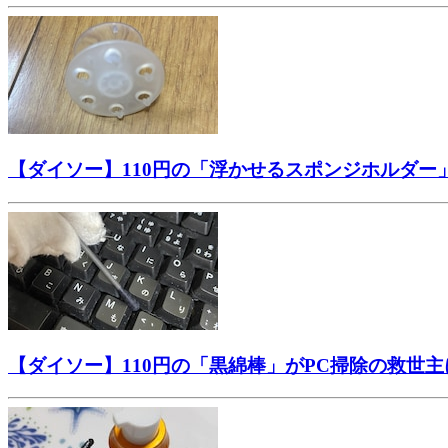
【ダイソー】110円の「浮かせるスポンジホルダ
【ダイソー】110円の「黒綿棒」がPC掃除の救世