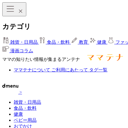
カテゴリ
雑貨・日用品
食品・飲料
教育
健康
ファ
漫画コラム
ママの知りたい情報が集まるアンテナ
ママテナについて
ご利用にあたって
タグ一覧
>
雑貨・日用品
食品・飲料
健康
ベビー用品
おでかけ