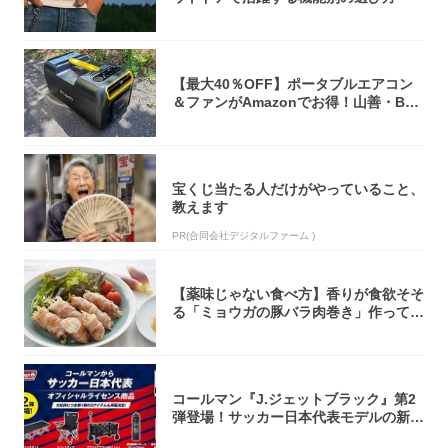
【最大40％OFF】ポータブルエアコン
＆ファンがAmazonでお得！山善・Bo
u...
宝くじ当たる人だけがやっていること、
教えます
PR(合同会社デジタルファーム )
【薬味じゃない食べ方】香りが食欲そそ
る「ミョウガの豚バラ肉巻き」作ってみ
た！辛み...
コールマン『J.ジェットブラック』第2
弾登場！サッカー日本代表モデルの新作
5アイ...