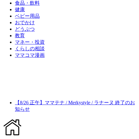
食品・飲料
健康
ベビー用品
おでかけ
どうぶつ
教育
マネー・投資
くらしの相談
ママコマ漫画
【8/26 正午】ママテナ / Merkystyle / ラナーヌ 終了のお
知らせ