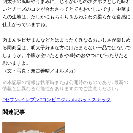
明太子の風味やうまみに、じゃがいものホクホクとした味わ
いとチーズのコクが合わさってとてもおいしいです。中華ま
んの生地は、たしかにもちもち＆ふわふわの柔らかな食感に
仕上がっていますね。
肉まんやピザまんなどとはまったく異なるおいしさが楽しめ
る同商品は、明太子好きな方にはたまらない一品ではないで
しょうか。小腹が空いたときや3時のおやつにぴったりだと
思いますよ。
（文・写真：奈古善晴／オルメカ）
※本記事の情報は執筆時または公開時のものであり､最新の
情報とは異なる可能性がありますのでご注意ください｡
#
セブン-イレブン
#
コンビニグルメ
#
ホットスナック
関連記事