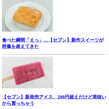
食べた瞬間「えっ」…【セブン】新作スイーツが
想像を超えてきた
【セブン】新発売アイス、200円超えだけど美味い
から買っちゃう