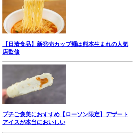
【日清食品】新発売カップ麺は熊本生まれの人気
店監修
プチご褒美におすすめ【ローソン限定】デザート
アイスが本当においしい