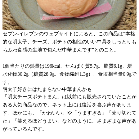
セブン-イレブンのウェブサイトによると、この商品は“本格
的な明太子、チーズ、ポテトの相性のいい中具をしっとりも
ちふわ食感の生地で包んだ中華まんです”とのこと。
1個当たりの熱量は196kcal、たんぱく質5.7g、脂質6.1g、炭
水化物30.2g（糖質28.9g、食物繊維1.3g）、食塩相当量0.9gで
す。
明太子好きにはたまらない中華まんかも
「明太チーズポテトまん」は以前にも販売されていたことが
ある人気商品なので、ネット上には復活を喜ぶ声がありま
す。ほかにも、「かわいい」や「うますぎる」「売り切れて
た」「笑えるほどうまい」などのように、さまざまな声があ
がっているんです。