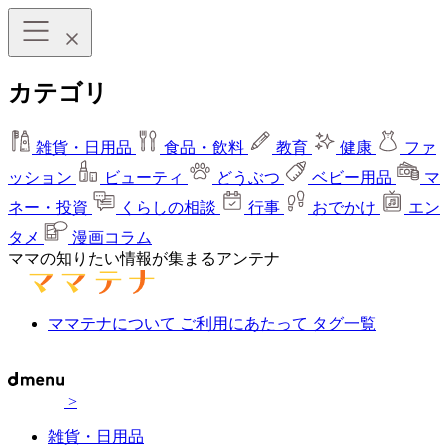
カテゴリ
雑貨・日用品
食品・飲料
教育
健康
ファ
ッション
ビューティ
どうぶつ
ベビー用品
マ
ネー・投資
くらしの相談
行事
おでかけ
エン
タメ
漫画コラム
ママの知りたい情報が集まるアンテナ
ママテナについて
ご利用にあたって
タグ一覧
>
雑貨・日用品