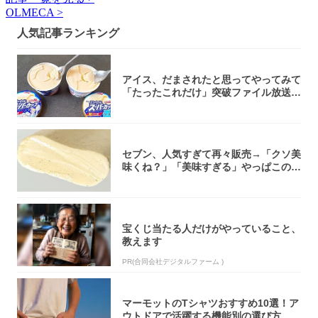
OLMECA >
人気記事ランキング
アイス、だまされたと思ってやってみて
「たったこれだけ」突破ファイル放送で
大注目！...
セブン、人気すぎて再々販売→「クソ美
味くね？」「美味すぎる」やっぱこのク
オリティ...
宝くじ当たる人だけがやっていること、
教えます
PR(合同会社デジタルファーム )
マーモットのTシャツおすすめ10選！ア
ウトドアで活躍する機能別の選び方