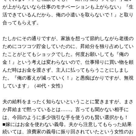
が上がらないなら仕事のモチベーションも上がらない』『生
活できているんだから、俺の小遣いを取らないで！』と取り
合ってもらえず。
たしかにその通りですが、家族を想って節約しながら老後の
ためにコツコツ貯金していたのに、昇給分を独り占めしてい
たことがとてもショックでした。何度お願いしても『俺の
金！』という考えは変わらないので、仕事帰りに買い物を頼
んだ時はお金を渡さず、主人に払ってもらうことにしまし
た。『俺の蓄えが減っていく！』と愚痴ばかりですが、無視
しています」（40代・女性）
夫の給料をまったく知らないということに驚きますが、まさ
か昇給まで黙っているとは……。言っても聞かない相手に
は、今回のように多少強引な手を使うのも賢い選択かも！
■嫁にはお金を使わない義母。夫から注意してもらった結果
続いては、浪費家の義母に振り回されていたという女性のお