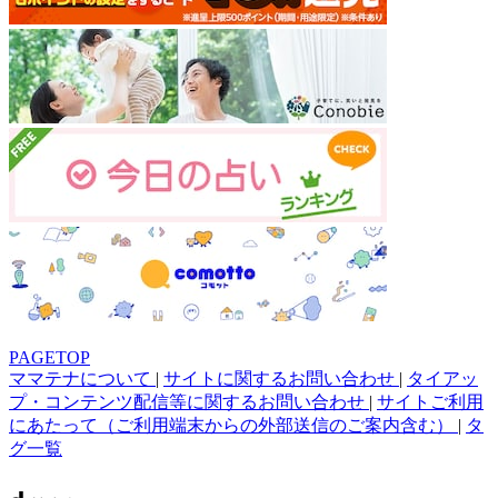
PAGETOP
ママテナについて
|
サイトに関するお問い合わせ
|
タイアッ
プ・コンテンツ配信等に関するお問い合わせ
|
サイトご利用
にあたって（ご利用端末からの外部送信のご案内含む）
|
タ
グ一覧