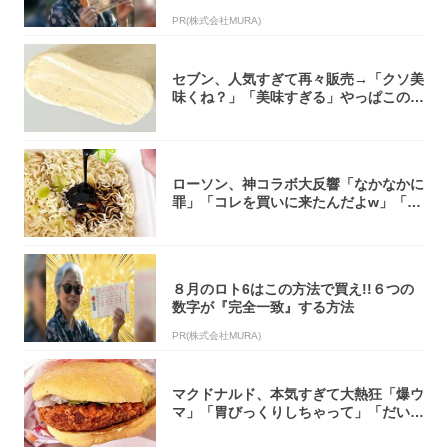
PR(株式会社MURA)
セブン、人気すぎて再々販売→「クソ美
味くね？」「美味すぎる」やっぱこのク
オリティ...
ローソン、神コラボ大反響「なかなかに
罪」「コレを買いに来たんだよw」「３
件まわっ...
８月のロト6はこの方法で買え!!６つの
数字が『完全一致』する方法
PR(株式会社MURA)
マクドナルド、本気すぎて大熱狂「爆ウ
マ」「胃びっくりしちゃって」「だいぶ
攻めてる...