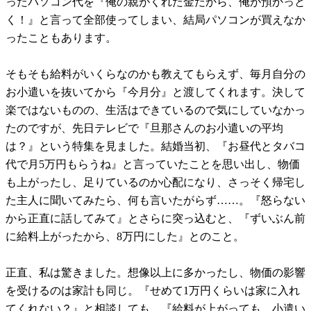
ったパソコン代を『俺の親がくれた金だから、俺が預かっと
く！』と言って全部使ってしまい、結局パソコンが買えなか
ったこともあります。
そもそも給料がいくらなのかも教えてもらえず、毎月自分の
お小遣いを抜いてから『今月分』と渡してくれます。決して
楽ではないものの、生活はできているので気にしていなかっ
たのですが、先日テレビで『旦那さんのお小遣いの平均
は？』という特集を見ました。結婚当初、『お昼代とタバコ
代で月5万円もらうね』と言っていたことを思い出し、物価
も上がったし、足りているのか心配になり、さっそく帰宅し
た主人に聞いてみたら、何も言いたがらず……。『怒らない
から正直に話してみて』とさらに突っ込むと、『ずいぶん前
に給料上がったから、8万円にした』とのこと。
正直、私は驚きました。想像以上に多かったし、物価の影響
を受けるのは家計も同じ。『せめて1万円くらいは家に入れ
てくれない？』と相談しても、『給料が上がっても、小遣い