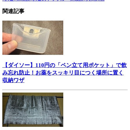
関連記事
【ダイソー】110円の「ペン立て用ポケット」で飲
み忘れ防止！お薬をスッキリ目につく場所に置く
収納ワザ