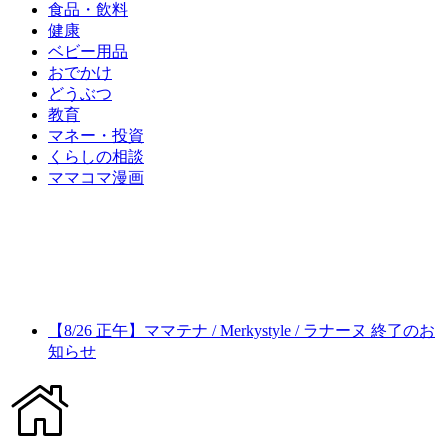
食品・飲料
健康
ベビー用品
おでかけ
どうぶつ
教育
マネー・投資
くらしの相談
ママコマ漫画
【8/26 正午】ママテナ / Merkystyle / ラナーヌ 終了のお
知らせ