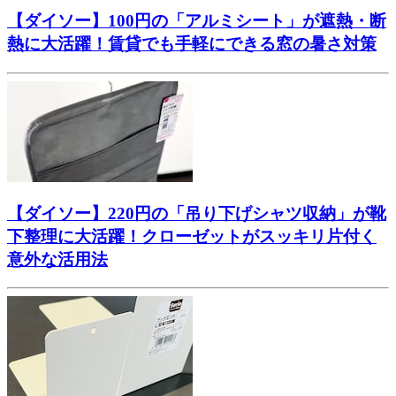
【ダイソー】100円の「アルミシート」が遮熱・断
熱に大活躍！賃貸でも手軽にできる窓の暑さ対策
【ダイソー】220円の「吊り下げシャツ収納」が靴
下整理に大活躍！クローゼットがスッキリ片付く
意外な活用法