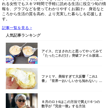
れる女性でもスキマ時間で手軽に読める生活に役立つ旬の情
報を、グラフなどを使ってわかりやすくお届け♪ 身近なと
ころから生活の質を高め、より充実した暮らしを応援しま
す。
記事一覧を見る >
人気記事ランキング
アイス、だまされたと思ってやってみて
「たったこれだけ」突破ファイル放送で
大注目！...
ファミマ、美味すぎて大反響「これ1
番」「世界一おいしいかも知れない」
「飲めそう」
８月のロト6はこの方法で買え!!６つの
数字が『完全一致』する方法