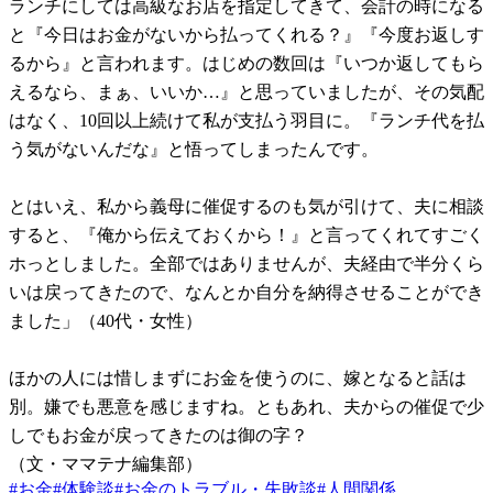
ランチにしては高級なお店を指定してきて、会計の時になる
と『今日はお金がないから払ってくれる？』『今度お返しす
るから』と言われます。はじめの数回は『いつか返してもら
えるなら、まぁ、いいか…』と思っていましたが、その気配
はなく、10回以上続けて私が支払う羽目に。『ランチ代を払
う気がないんだな』と悟ってしまったんです。
とはいえ、私から義母に催促するのも気が引けて、夫に相談
すると、『俺から伝えておくから！』と言ってくれてすごく
ホっとしました。全部ではありませんが、夫経由で半分くら
いは戻ってきたので、なんとか自分を納得させることができ
ました」（40代・女性）
ほかの人には惜しまずにお金を使うのに、嫁となると話は
別。嫌でも悪意を感じますね。ともあれ、夫からの催促で少
しでもお金が戻ってきたのは御の字？
（文・ママテナ編集部）
#
お金
#
体験談
#
お金のトラブル・失敗談
#
人間関係