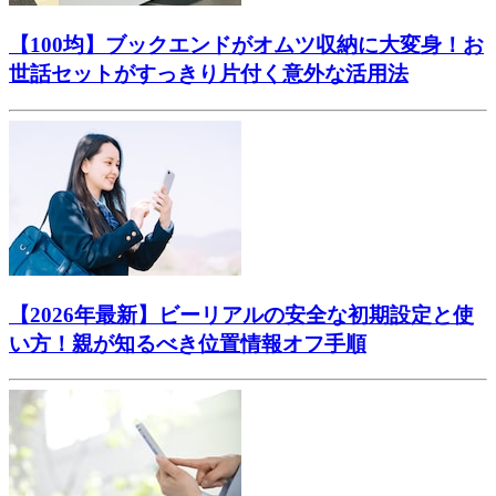
【100均】ブックエンドがオムツ収納に大変身！お
世話セットがすっきり片付く意外な活用法
【2026年最新】ビーリアルの安全な初期設定と使
い方！親が知るべき位置情報オフ手順