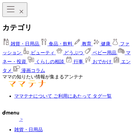
カテゴリ
雑貨・日用品
食品・飲料
教育
健康
ファ
ッション
ビューティ
どうぶつ
ベビー用品
マ
ネー・投資
くらしの相談
行事
おでかけ
エン
タメ
漫画コラム
ママの知りたい情報が集まるアンテナ
ママテナについて
ご利用にあたって
タグ一覧
>
雑貨・日用品