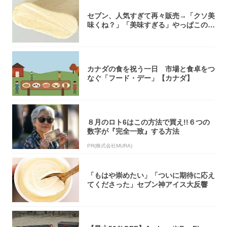
セブン、人気すぎて再々販売→「クソ美
味くね？」「美味すぎる」やっぱこのク
オリティ...
カナダの食を祝う一日 市場と食卓をつ
なぐ「フード・デー」【カナダ】
８月のロト6はこの方法で買え!!６つの
数字が『完全一致』する方法
PR(株式会社MURA)
「もはや崇めたい」「ついに期待に応え
てくださった」セブン神アイス大反響