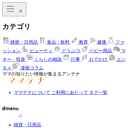
カテゴリ
雑貨・日用品
食品・飲料
教育
健康
ファ
ッション
ビューティ
どうぶつ
ベビー用品
マ
ネー・投資
くらしの相談
行事
おでかけ
エン
タメ
漫画コラム
ママの知りたい情報が集まるアンテナ
ママテナについて
ご利用にあたって
タグ一覧
>
雑貨・日用品