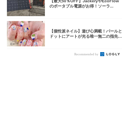
【最大50％OFF】JackeryやEcoFlow
のポータブル電源がお得！ソーラ...
【個性派ネイル】遊び心満載！パールと
ドットにアートが光る唯一無二の指先が
完成！
Recommended by