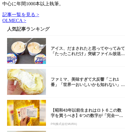
中心に年間1000本以上執筆。
記事一覧を見る >
OLMECA >
人気記事ランキング
アイス、だまされたと思ってやってみて
「たったこれだけ」突破ファイル放送で
大注目！...
ファミマ、美味すぎて大反響「これ1
番」「世界一おいしいかも知れない」
「飲めそう」
【昭和43年以前生まれはロト６この数
字を買うべき】6つの数字が「完全一
致」する方...
PR(株式会社MURA)