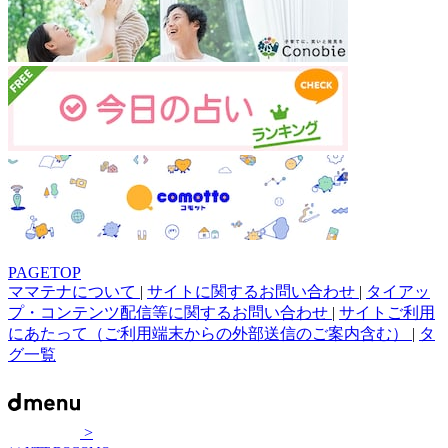
PAGETOP
ママテナについて
|
サイトに関するお問い合わせ
|
タイアッ
プ・コンテンツ配信等に関するお問い合わせ
|
サイトご利用
にあたって（ご利用端末からの外部送信のご案内含む）
|
タ
グ一覧
>