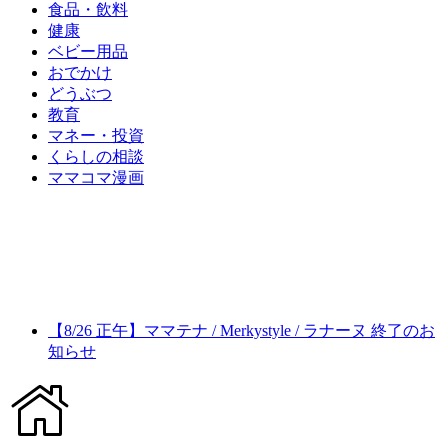
食品・飲料
健康
ベビー用品
おでかけ
どうぶつ
教育
マネー・投資
くらしの相談
ママコマ漫画
【8/26 正午】ママテナ / Merkystyle / ラナーヌ 終了のお
知らせ