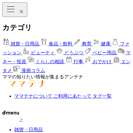
カテゴリ
雑貨・日用品
食品・飲料
教育
健康
ファ
ッション
ビューティ
どうぶつ
ベビー用品
マ
ネー・投資
くらしの相談
行事
おでかけ
エン
タメ
漫画コラム
ママの知りたい情報が集まるアンテナ
ママテナについて
ご利用にあたって
タグ一覧
>
雑貨・日用品