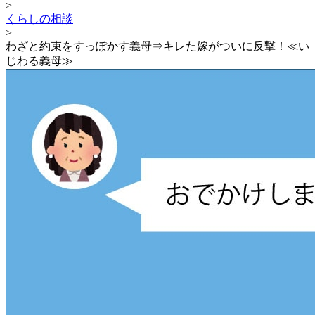
>
くらしの相談
>
わざと約束をすっぽかす義母⇒キレた嫁がついに反撃！≪い
じわる義母≫