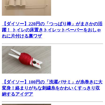
【ダイソー】220円の「つっぱり棒」がまさかの活
躍！ トイレの床置きトイレットペーパーをおしゃ
れに片付ける裏ワザ
【ダイソー】100円の「洗濯バサミ」が糸巻きに大
変身！絡まりがちな刺繍糸をかわいくすっきり収
納するアイデア