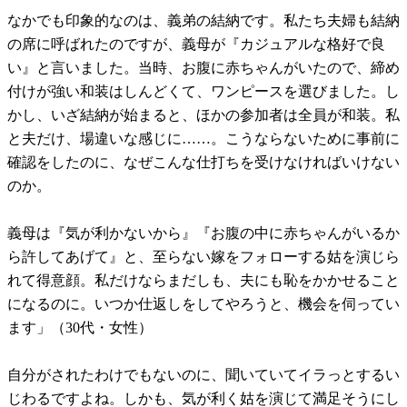
なかでも印象的なのは、義弟の結納です。私たち夫婦も結納
の席に呼ばれたのですが、義母が『カジュアルな格好で良
い』と言いました。当時、お腹に赤ちゃんがいたので、締め
付けが強い和装はしんどくて、ワンピースを選びました。し
かし、いざ結納が始まると、ほかの参加者は全員が和装。私
と夫だけ、場違いな感じに……。こうならないために事前に
確認をしたのに、なぜこんな仕打ちを受けなければいけない
のか。
義母は『気が利かないから』『お腹の中に赤ちゃんがいるか
ら許してあげて』と、至らない嫁をフォローする姑を演じら
れて得意顔。私だけならまだしも、夫にも恥をかかせること
になるのに。いつか仕返しをしてやろうと、機会を伺ってい
ます」（30代・女性）
自分がされたわけでもないのに、聞いていてイラっとするい
じわるですよね。しかも、気が利く姑を演じて満足そうにし