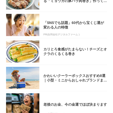
る「ミョウガの豚バラ肉巻き」作ってみ
た！辛み...
「SNSでも話題」60代から宝くじ運が
変わる人の特徴
PR(合同会社デジタルファーム )
カリとろ食感がたまらない！チーズとオ
クラのくるくる巻き
かわいいクーラーボックスおすすめ8選
｜小型・ミニからおしゃれブランドまで
【202...
老後のお金、今の金運でほぼ決まります