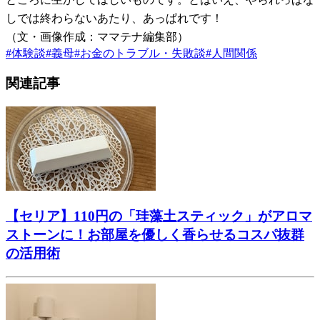
しでは終わらないあたり、あっぱれです！
（文・画像作成：ママテナ編集部）
#
体験談
#
義母
#
お金のトラブル・失敗談
#
人間関係
関連記事
【セリア】110円の「珪藻土スティック」がアロマ
ストーンに！お部屋を優しく香らせるコスパ抜群
の活用術