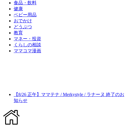
食品・飲料
健康
ベビー用品
おでかけ
どうぶつ
教育
マネー・投資
くらしの相談
ママコマ漫画
【8/26 正午】ママテナ / Merkystyle / ラナーヌ 終了のお
知らせ