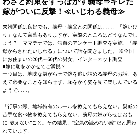
わざと約束をすっぽかす義母⇒キレた
嫁がついに反撃！≪いじわる義母≫
夫婦関係は良好でも、義母・義父との関係は……。「嫁いび
り」なんて言葉もありますが、実際のところはどうなんでし
ょう？ ママテナでは、独自のアンケート調査を実施。「義
母からされたいじわる」について話を聞きました。 ※全国
にお住まいの20代～60代の男女、インターネット調査
■嫁に恥をかかせてご満悦？
一つ目は、地味な嫌がらせで嫁を追い詰める義母のお話。あ
えて必要なことを知らせず、恥をかく姿を見て楽しんでいる
ようで……。
「行事の際、地域特有のルールを教えてもらえない。親戚の
苦手な食べ物を教えてもらえない。義母の嫌がらせはおも
に“教えない”こと。その結果、“空気の読めない嫁”だと思わ
れています。