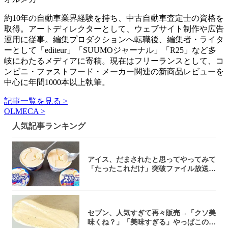
約10年の自動車業界経験を持ち、中古自動車査定士の資格を
取得。アートディレクターとして、ウェブサイト制作や広告
運用に従事。編集プロダクションへ転職後、編集者・ライタ
ーとして「editeur」「SUUMOジャーナル」「R25」など多
岐にわたるメディアに寄稿。現在はフリーランスとして、コ
ンビニ・ファストフード・メーカー関連の新商品レビューを
中心に年間1000本以上執筆。
記事一覧を見る >
OLMECA >
人気記事ランキング
アイス、だまされたと思ってやってみて
「たったこれだけ」突破ファイル放送で
大注目！...
セブン、人気すぎて再々販売→「クソ美
味くね？」「美味すぎる」やっぱこのク