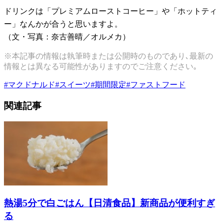
ドリンクは「プレミアムローストコーヒー」や「ホットティ
ー」なんかが合うと思いますよ。
（文・写真：奈古善晴／オルメカ）
※本記事の情報は執筆時または公開時のものであり､最新の
情報とは異なる可能性がありますのでご注意ください｡
#
マクドナルド
#
スイーツ
#
期間限定
#
ファストフード
関連記事
熱湯5分で白ごはん【日清食品】新商品が便利すぎ
る