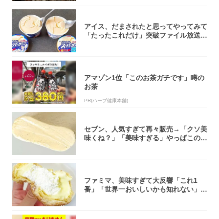
アイス、だまされたと思ってやってみて
「たったこれだけ」突破ファイル放送で
大注目！...
アマゾン1位「このお茶ガチです」噂の
お茶
PR(ハーブ健康本舗)
セブン、人気すぎて再々販売→「クソ美
味くね？」「美味すぎる」やっぱこのク
オリティ...
ファミマ、美味すぎて大反響「これ1
番」「世界一おいしいかも知れない」
「飲めそう」