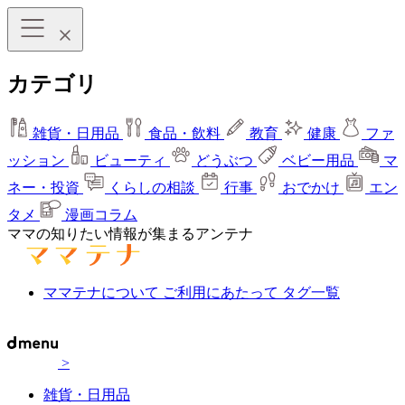
カテゴリ
雑貨・日用品
食品・飲料
教育
健康
ファ
ッション
ビューティ
どうぶつ
ベビー用品
マ
ネー・投資
くらしの相談
行事
おでかけ
エン
タメ
漫画コラム
ママの知りたい情報が集まるアンテナ
ママテナについて
ご利用にあたって
タグ一覧
>
雑貨・日用品