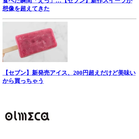
食べた瞬間「えっ」…【セブン】新作スイーツが
想像を超えてきた
【セブン】新発売アイス、200円超えだけど美味い
から買っちゃう