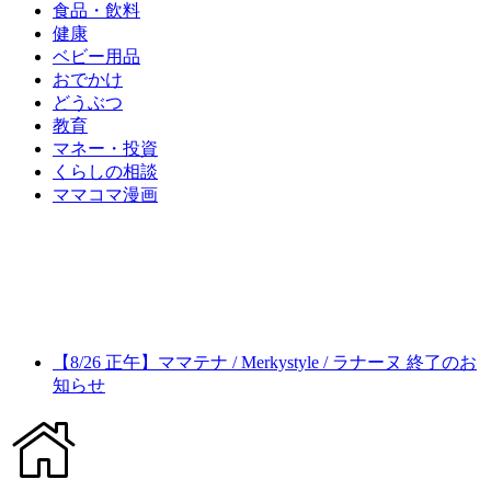
食品・飲料
健康
ベビー用品
おでかけ
どうぶつ
教育
マネー・投資
くらしの相談
ママコマ漫画
【8/26 正午】ママテナ / Merkystyle / ラナーヌ 終了のお
知らせ