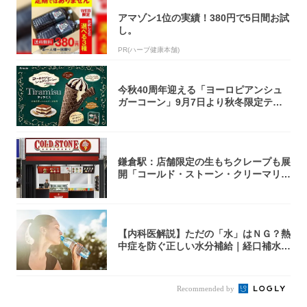
アマゾン1位の実績！380円で5日間お試
し。
PR(ハーブ健康本舗)
今秋40周年迎える「ヨーロピアンシュ
ガーコーン」9月7日より秋冬限定ティ
ラミス味...
鎌倉駅：店舗限定の生もちクレープも展
開「コールド・ストーン・クリーマリ
ー」新店舗...
【内科医解説】ただの「水」はＮＧ？熱
中症を防ぐ正しい水分補給｜経口補水
液・スポド...
Recommended by