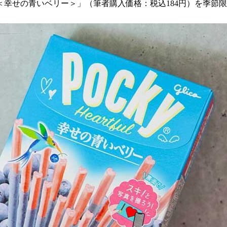
ル＜幸せの青いベリー＞」（筆者購入価格：税込184円）を季節