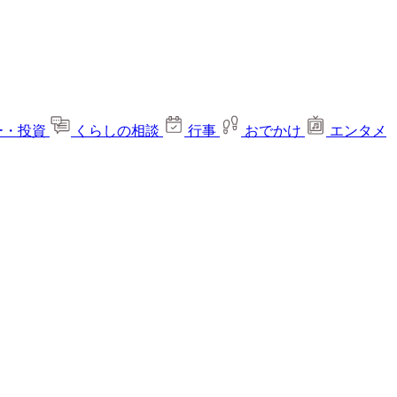
ー・投資
くらしの相談
行事
おでかけ
エンタメ