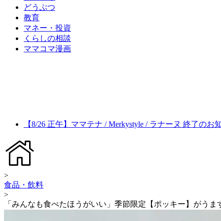
どうぶつ
教育
マネー・投資
くらしの相談
ママコマ漫画
【8/26 正午】ママテナ / Merkystyle / ラナーヌ 終了の
>
食品・飲料
>
「みんなも食べたほうがいい」季節限定【ポッキー】がうま