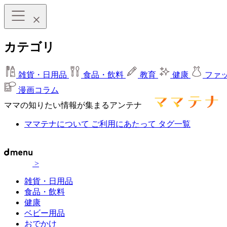
カテゴリ
雑貨・日用品
食品・飲料
教育
健康
ファ
漫画コラム
ママの知りたい情報が集まるアンテナ
ママテナについて
ご利用にあたって
タグ一覧
>
雑貨・日用品
食品・飲料
健康
ベビー用品
おでかけ