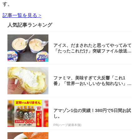
す。
記事一覧を見る >
人気記事ランキング
アイス、だまされたと思ってやってみて
「たったこれだけ」突破ファイル放送で
大注目！...
ファミマ、美味すぎて大反響「これ1
番」「世界一おいしいかも知れない」
「飲めそう」
アマゾン1位の実績！380円で5日間お試
し。
PR(ハーブ健康本舗)