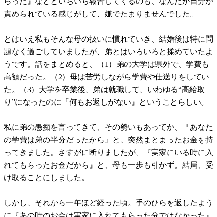
らった』などといちいち報告してくるのも、なんだか自分が
責められている感じがして、嫌でたまりませんでした。
とはいえ私もそんな母の扱いに慣れていき、結婚後は特に問
題なく過ごしていましたが、弟とはいろいろと揉めていたよ
うです。話をまとめると、（1）弟の大学は県外で、学費も
高額だった。（2）母は苦労しながら学費や仕送りをしてい
た。（3）大学を卒業後、弟は就職して、いわゆる“高給取
り”になったのに『何もお返しがない』ということらしい。
私に弟の愚痴を言ってきて、その勢いもあってか、『あなた
の学費は弟の半分だったから』と、突然まとまったお金を持
ってきました。さすがに断りましたが、『実家にいる時に入
れてもらったお金だから』と、母も一歩も引かず。結局、受
け取ることにしました。
しかし、それから一年ほど経った頃。手のひらを返したよう
に『あの時のお金は実家に入れてもらった分ではなかった』