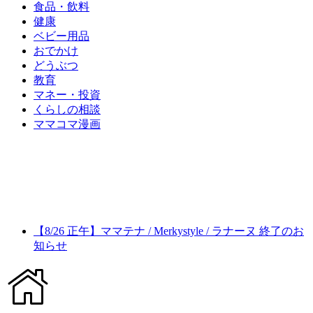
食品・飲料
健康
ベビー用品
おでかけ
どうぶつ
教育
マネー・投資
くらしの相談
ママコマ漫画
【8/26 正午】ママテナ / Merkystyle / ラナーヌ 終了のお
知らせ