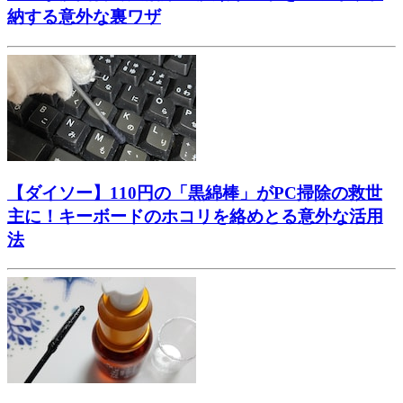
納する意外な裏ワザ
【ダイソー】110円の「黒綿棒」がPC掃除の救世
主に！キーボードのホコリを絡めとる意外な活用
法