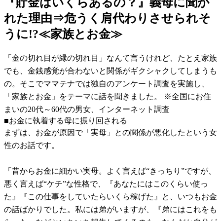
『貯金はいくらあるの？』義母に聞か
れた理由⇒危うく肩代わりさせられそ
うに!?≪家族とお金≫
「金の切れ目が縁の切れ目」なんて言うけれど、たとえ家族
でも、金銭感覚が合わないと関係がギクシャクしてしまうも
の。そこでママテナでは独自のアンケート調査を実施し、
「家族とお金」をテーマに話を聞きました。 ※全国にお住
まいの20代～60代の男女、インターネット調査
■お金に執着する母に振り回される
まずは、お金が原因で「実母」との関係が悪化したという女
性のお話です。
「昔からお金に細かい実母。よく言えば“きっちり”ですが、
悪く言えば“ケチ”な性格で、『あなたにはこのくらい使っ
た』『この仕事をしていたらいくら稼げた』と、いつもお金
の話ばかりでした。私には弟がいますが、『弟にはこれをも