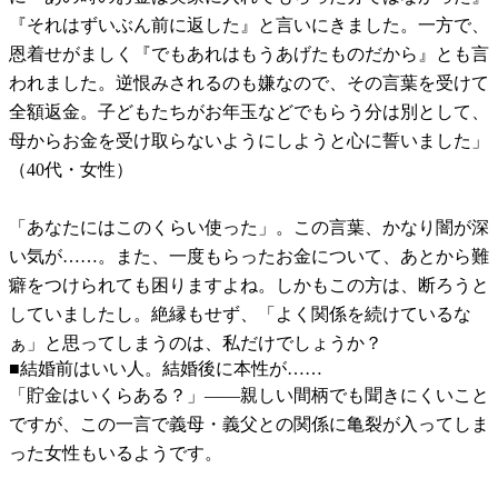
『それはずいぶん前に返した』と言いにきました。一方で、
恩着せがましく『でもあれはもうあげたものだから』とも言
われました。逆恨みされるのも嫌なので、その言葉を受けて
全額返金。子どもたちがお年玉などでもらう分は別として、
母からお金を受け取らないようにしようと心に誓いました」
（40代・女性）
「あなたにはこのくらい使った」。この言葉、かなり闇が深
い気が……。また、一度もらったお金について、あとから難
癖をつけられても困りますよね。しかもこの方は、断ろうと
していましたし。絶縁もせず、「よく関係を続けているな
ぁ」と思ってしまうのは、私だけでしょうか？
■結婚前はいい人。結婚後に本性が……
「貯金はいくらある？」――親しい間柄でも聞きにくいこと
ですが、この一言で義母・義父との関係に亀裂が入ってしま
った女性もいるようです。