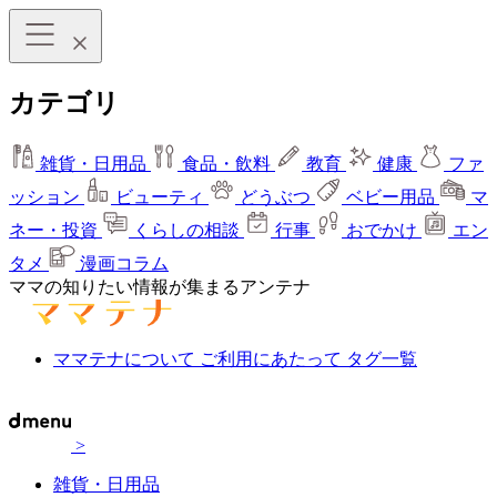
カテゴリ
雑貨・日用品
食品・飲料
教育
健康
ファ
ッション
ビューティ
どうぶつ
ベビー用品
マ
ネー・投資
くらしの相談
行事
おでかけ
エン
タメ
漫画コラム
ママの知りたい情報が集まるアンテナ
ママテナについて
ご利用にあたって
タグ一覧
>
雑貨・日用品