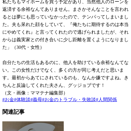
私たちもマイホームを買う予定があり、当然他人のローンを
返済する余裕なんてありません。まさかそんなことを言われ
るとは夢にも思っていなかったので、テンパってしまいまし
た。夫も呆れた顔をしていて、『俺たちに期待するのは本当
にやめてくれ』と言ってくれたので逃げられましたが、それ
からは義実家との付き合いに少し距離を置くようになりまし
た」（30代・女性）
自分たちの生活もあるのに、他人を助けている余裕なんてな
い。この女性だけでなく、多くの方が同じ考えだと思いま
す。最初からあてにされているのも、なんか嫌ですよね。き
ちんと反論してくれた夫さん、グッジョブです！
（文・画像：ママテナ編集部）
#
お金
#
体験談
#
義母
#
お金のトラブル・失敗談
#
人間関係
関連記事