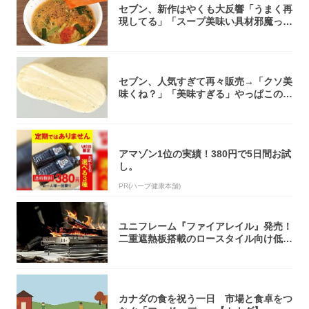
セブン、新作はやくも大反響「うまく再
現してる」「スープ美味い具材邪魔って
くらい美...
セブン、人気すぎて再々販売→「クソ美
味くね？」「美味すぎる」やっぱこのク
オリティ...
アマゾン1位の実績！380円で5日間お試
し。
PR(ハーブ健康本舗)
ユニフレーム『ファイアレイル』発売！
二重遮熱板搭載のロースタイル向け低型
焚き火台
カナダの食を祝う一日 市場と食卓をつ