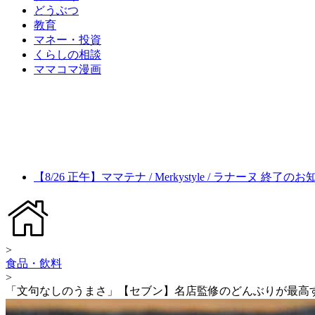
どうぶつ
教育
マネー・投資
くらしの相談
ママコマ漫画
【8/26 正午】ママテナ / Merkystyle / ラナーヌ 終了の
>
食品・飲料
>
「文句なしのうまさ」【セブン】名店監修のどんぶりが最高