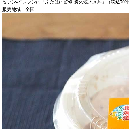
セブン-イレブンは「ぶたはげ監修 炭火焼き豚丼」（税込702
販売地域：全国