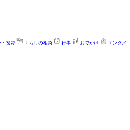
ー・投資
くらしの相談
行事
おでかけ
エンタメ