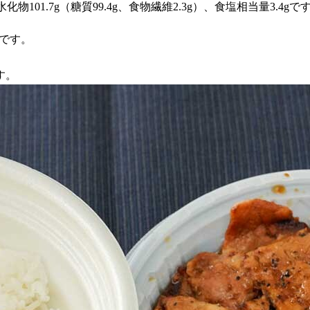
水化物101.7g（糖質99.4g、食物繊維2.3g）、食塩相当量3.4gで
秒です。
す。