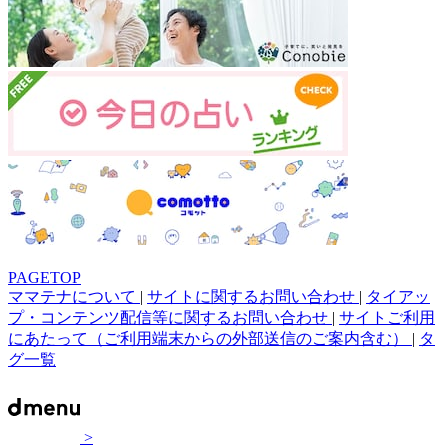
PAGETOP
ママテナについて
|
サイトに関するお問い合わせ
|
タイアッ
プ・コンテンツ配信等に関するお問い合わせ
|
サイトご利用
にあたって（ご利用端末からの外部送信のご案内含む）
|
タ
グ一覧
>