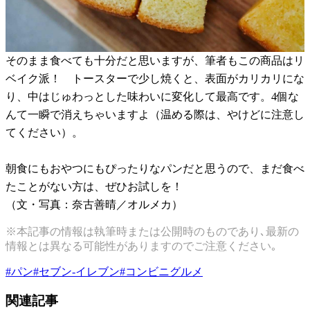
そのまま食べても十分だと思いますが、筆者もこの商品はリ
ベイク派！ トースターで少し焼くと、表面がカリカリにな
り、中はじゅわっとした味わいに変化して最高です。4個な
んて一瞬で消えちゃいますよ（温める際は、やけどに注意し
てください）。
朝食にもおやつにもぴったりなパンだと思うので、まだ食べ
たことがない方は、ぜひお試しを！
（文・写真：奈古善晴／オルメカ）
※本記事の情報は執筆時または公開時のものであり､最新の
情報とは異なる可能性がありますのでご注意ください｡
#
パン
#
セブン-イレブン
#
コンビニグルメ
関連記事