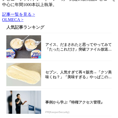
中心に年間1000本以上執筆。
記事一覧を見る >
OLMECA >
人気記事ランキング
アイス、だまされたと思ってやってみて
「たったこれだけ」突破ファイル放送で
大注目！...
セブン、人気すぎて再々販売→「クソ美
味くね？」「美味すぎる」やっぱこのク
オリティ...
事例から学ぶ『特権アクセス管理』
PR(KeeperSecurity)