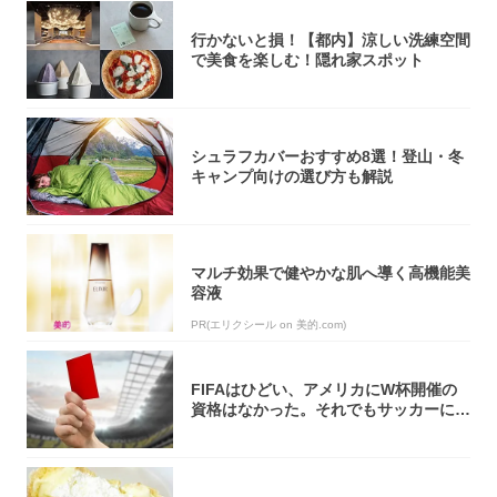
行かないと損！【都内】涼しい洗練空間
で美食を楽しむ！隠れ家スポット
シュラフカバーおすすめ8選！登山・冬
キャンプ向けの選び方も解説
マルチ効果で健やかな肌へ導く高機能美
容液
PR(エリクシール on 美的.com)
FIFAはひどい、アメリカにW杯開催の
資格はなかった。それでもサッカーには
夢があ...