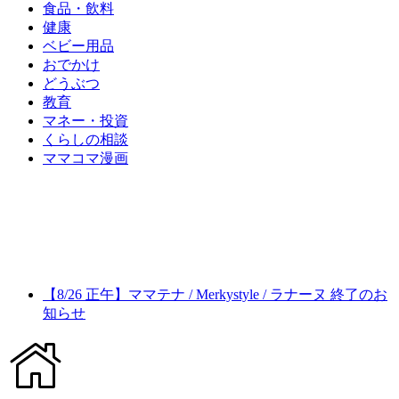
食品・飲料
健康
ベビー用品
おでかけ
どうぶつ
教育
マネー・投資
くらしの相談
ママコマ漫画
【8/26 正午】ママテナ / Merkystyle / ラナーヌ 終了のお
知らせ