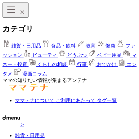
カテゴリ
雑貨・日用品
食品・飲料
教育
健康
ファ
ッション
ビューティ
どうぶつ
ベビー用品
マ
ネー・投資
くらしの相談
行事
おでかけ
エン
タメ
漫画コラム
ママの知りたい情報が集まるアンテナ
ママテナについて
ご利用にあたって
タグ一覧
>
雑貨・日用品