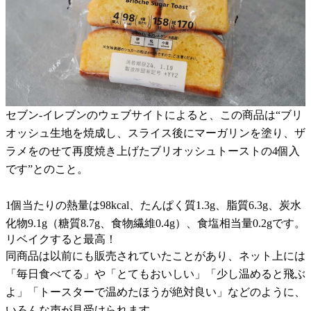
セブン-イレブンのウェブサイトによると、この商品は“ブリ
オッシュ生地を焼成し、スライス後にマーガリンを塗り、ザ
ラメをのせて再度焼き上げたブリオッシュトーストの4個入
です”とのこと。
1個当たりの熱量は98kcal、たんぱく質1.3g、脂質6.3g、炭水
化物9.1g（糖質8.7g、食物繊維0.4g）、食塩相当量0.2gです。
リベイクすると最高！
同商品は以前にも販売されていたことがあり、ネット上には
「毎日食べてる」や「とてもおいしい」「少し温めると飛ぶ
よ」「トースターで温めたほうが絶対良い」などのように、
いろんな声が見受けられます。