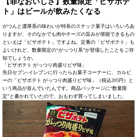
【罪なおいしさ】数量限定「ピザポテ
ト」はビールが飲みたくなる
がつんと濃厚系の味わいが特長のスナック菓子はいろいろあ
りますが、そのなかでも肉やチーズの旨みが堪能できるもの
といえば「ピザポテト」ですよね。定番の「ピザポテト」も
よいけれど、数量限定の“がっつり系”が登場したことをご存
知でしょうか。
「ピザポテト がっつり肉盛りピザ味」
先日セブン-イレブンに行ったらお菓子コーナーに、カルビ
ーの「ピザポテト がっつり肉盛りピザ味」（税込205円）と
いう商品が並んでいたんです。商品パッケージに“数量限
定”と書かれていたので、おもわず買ってしまいました。