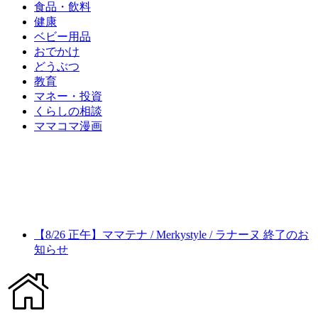
食品・飲料
健康
ベビー用品
おでかけ
どうぶつ
教育
マネー・投資
くらしの相談
ママコマ漫画
【8/26 正午】ママテナ / Merkystyle / ラナーヌ 終了のお
知らせ