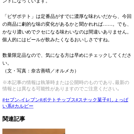
ントになっています。
「ピザポテト」は定番品がすでに濃厚な味わいだから、今回
の商品に劇的な味の変化があるかと聞かれれば……。でも、
かなり濃いめでクセになる味わいなのは間違いありません。
個人的にはビールが飲みたくなるおいしさですね。
数量限定品なので、気になる方は早めにチェックしてくださ
い。
（文・写真：奈古善晴／オルメカ）
※本記事の情報は執筆時または公開時のものであり､最新の
情報とは異なる可能性がありますのでご注意ください｡
#
セブン-イレブン
#
ポテトチップス
#
スナック菓子
#
しょっぱ
い系
#
カルビー
関連記事