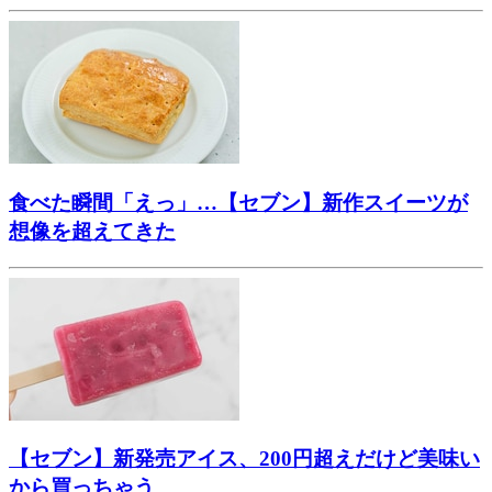
食べた瞬間「えっ」…【セブン】新作スイーツが
想像を超えてきた
【セブン】新発売アイス、200円超えだけど美味い
から買っちゃう