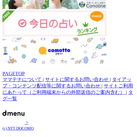
PAGETOP
ママテナについて
|
サイトに関するお問い合わせ
|
タイアッ
プ・コンテンツ配信等に関するお問い合わせ
|
サイトご利用
にあたって（ご利用端末からの外部送信のご案内含む）
|
タ
グ一覧
>
(c) NTT DOCOMO