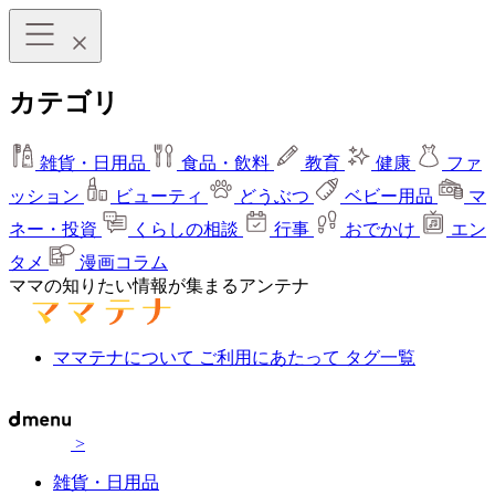
カテゴリ
雑貨・日用品
食品・飲料
教育
健康
ファ
ッション
ビューティ
どうぶつ
ベビー用品
マ
ネー・投資
くらしの相談
行事
おでかけ
エン
タメ
漫画コラム
ママの知りたい情報が集まるアンテナ
ママテナについて
ご利用にあたって
タグ一覧
>
雑貨・日用品