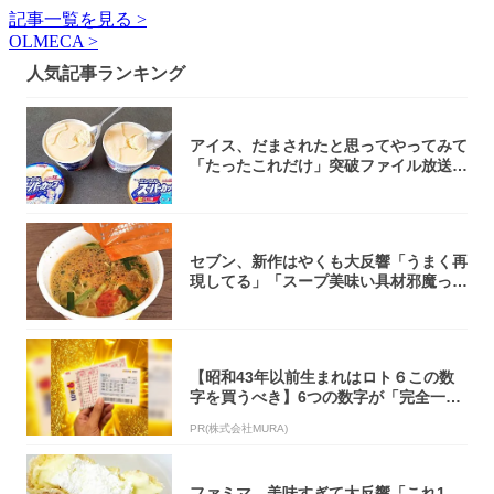
記事一覧を見る >
OLMECA >
人気記事ランキング
アイス、だまされたと思ってやってみて
「たったこれだけ」突破ファイル放送で
大注目！...
セブン、新作はやくも大反響「うまく再
現してる」「スープ美味い具材邪魔って
くらい美...
【昭和43年以前生まれはロト６この数
字を買うべき】6つの数字が「完全一
致」する方...
PR(株式会社MURA)
ファミマ、美味すぎて大反響「これ1