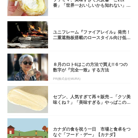
番」「世界一おいしいかも知れない」
「飲めそう」
ユニフレーム『ファイアレイル』発売！
二重遮熱板搭載のロースタイル向け低型
焚き火台
８月のロト6はこの方法で買え!!６つの
数字が『完全一致』する方法
PR(株式会社MURA)
セブン、人気すぎて再々販売→「クソ美
味くね？」「美味すぎる」やっぱこのク
オリティ...
カナダの食を祝う一日 市場と食卓をつ
なぐ「フード・デー」【カナダ】