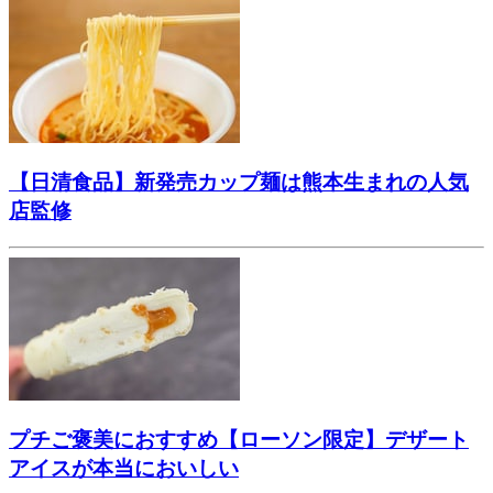
【日清食品】新発売カップ麺は熊本生まれの人気
店監修
プチご褒美におすすめ【ローソン限定】デザート
アイスが本当においしい