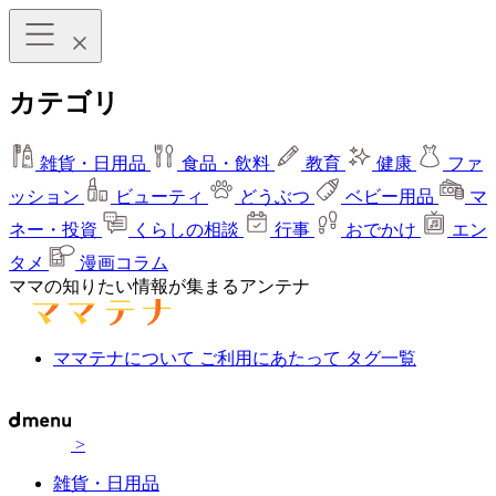
カテゴリ
雑貨・日用品
食品・飲料
教育
健康
ファ
ッション
ビューティ
どうぶつ
ベビー用品
マ
ネー・投資
くらしの相談
行事
おでかけ
エン
タメ
漫画コラム
ママの知りたい情報が集まるアンテナ
ママテナについて
ご利用にあたって
タグ一覧
>
雑貨・日用品