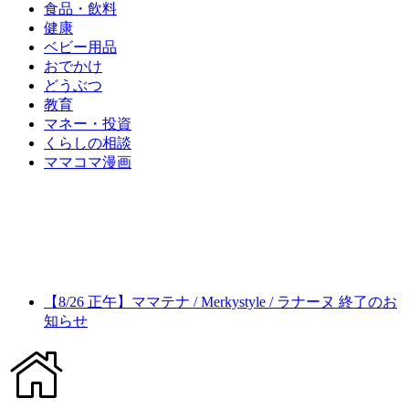
食品・飲料
健康
ベビー用品
おでかけ
どうぶつ
教育
マネー・投資
くらしの相談
ママコマ漫画
【8/26 正午】ママテナ / Merkystyle / ラナーヌ 終了のお
知らせ