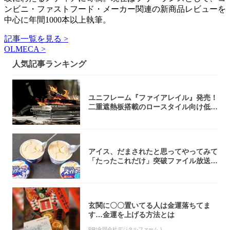
ンビニ・ファストフード・メーカー関連の新商品レビューを
中心に年間1000本以上執筆。
記事一覧を見る >
OLMECA >
人気記事ランキング
ユニフレーム『ファイアレイル』発売！
二重遮熱板搭載のロースタイル向け低型
焚き火台
アイス、だまされたと思ってやってみて
「たったこれだけ」突破ファイル放送で
大注目！...
玄関に〇〇置いてる人は金運落ちてま
す…金運を上げる方法とは
PR(合同会社デジタルファーム )