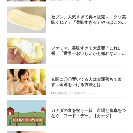
セブン、人気すぎて再々販売→「クソ美
味くね？」「美味すぎる」やっぱこのク
オリティ...
ファミマ、美味すぎて大反響「これ1
番」「世界一おいしいかも知れない」
「飲めそう」
玄関に〇〇置いてる人は金運落ちてま
す…金運を上げる方法とは
PR(合同会社デジタルファーム )
カナダの食を祝う一日 市場と食卓をつ
なぐ「フード・デー」【カナダ】