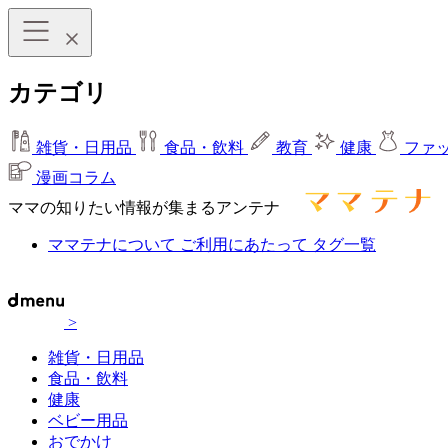
カテゴリ
雑貨・日用品
食品・飲料
教育
健康
ファ
漫画コラム
ママの知りたい情報が集まるアンテナ
ママテナについて
ご利用にあたって
タグ一覧
>
雑貨・日用品
食品・飲料
健康
ベビー用品
おでかけ