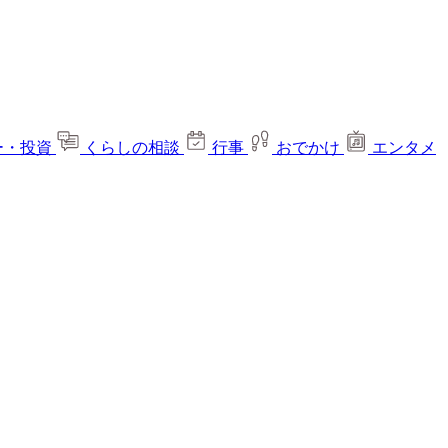
ー・投資
くらしの相談
行事
おでかけ
エンタメ