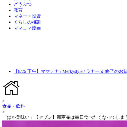
どうぶつ
教育
マネー・投資
くらしの相談
ママコマ漫画
【8/26 正午】ママテナ / Merkystyle / ラナーヌ 終了の
>
食品・飲料
>
「ばか美味い」【セブン】新商品は毎日食べたくなってしま