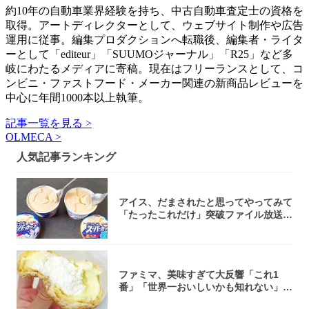
約10年の自動車業界経験を持ち、中古自動車査定士の資格を
取得。アートディレクターとして、ウェブサイト制作や広告
運用に従事。編集プロダクションへ転職後、編集者・ライタ
ーとして「editeur」「SUUMOジャーナル」「R25」など多
岐にわたるメディアに寄稿。現在はフリーランスとして、コ
ンビニ・ファストフード・メーカー関連の新商品レビューを
中心に年間1000本以上執筆。
記事一覧を見る >
OLMECA >
人気記事ランキング
アイス、だまされたと思ってやってみて
「たったこれだけ」突破ファイル放送で
大注目！...
ファミマ、美味すぎて大反響「これ1
番」「世界一おいしいかも知れない」
「飲めそう」