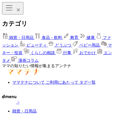
カテゴリ
雑貨・日用品
食品・飲料
教育
健康
ファ
ッション
ビューティ
どうぶつ
ベビー用品
マ
ネー・投資
くらしの相談
行事
おでかけ
エン
タメ
漫画コラム
ママの知りたい情報が集まるアンテナ
ママテナについて
ご利用にあたって
タグ一覧
>
雑貨・日用品