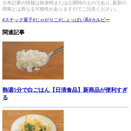
※本記事の情報は執筆時または公開時のものであり､最新の
情報とは異なる可能性がありますのでご注意ください｡
#
スナック菓子
#
じゃがりこ
#
しょっぱい系
#
カルビー
関連記事
熱湯5分で白ごはん【日清食品】新商品が便利すぎ
る