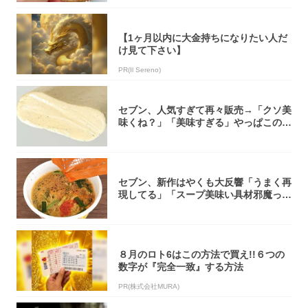
【1ヶ月以内に大金持ちになりたい人だ
け見て下さい】
PR(Il Sereno)
セブン、人気すぎて再々販売→「クソ美
味くね？」「美味すぎる」やっぱこのク
オリティ...
セブン、新作はやくも大反響「うまく再
現してる」「スープ美味い具材邪魔って
くらい美...
８月のロト6はこの方法で買え!!６つの
数字が『完全一致』する方法
PR(株式会社MURA)