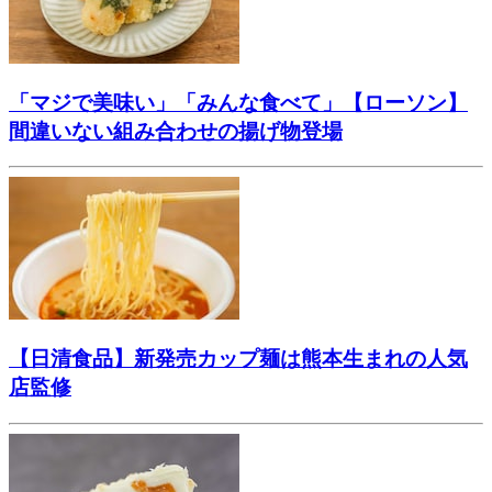
「マジで美味い」「みんな食べて」【ローソン】
間違いない組み合わせの揚げ物登場
【日清食品】新発売カップ麺は熊本生まれの人気
店監修