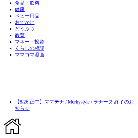
食品・飲料
健康
ベビー用品
おでかけ
どうぶつ
教育
マネー・投資
くらしの相談
ママコマ漫画
【8/26 正午】ママテナ / Merkystyle / ラナーヌ 終了のお
知らせ