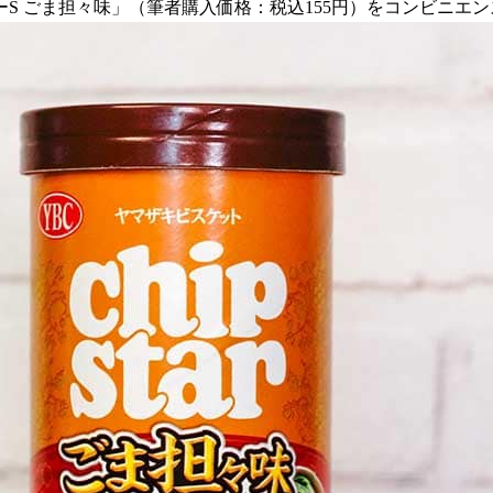
ターS ごま担々味」（筆者購入価格：税込155円）をコンビニ