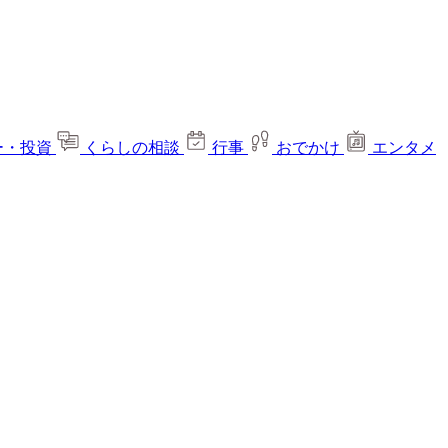
ー・投資
くらしの相談
行事
おでかけ
エンタメ