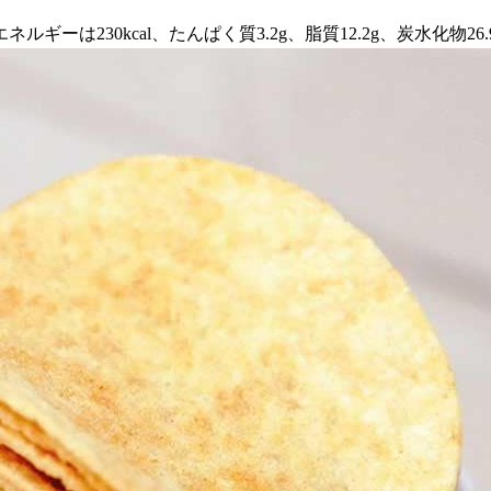
は230kcal、たんぱく質3.2g、脂質12.2g、炭水化物26.