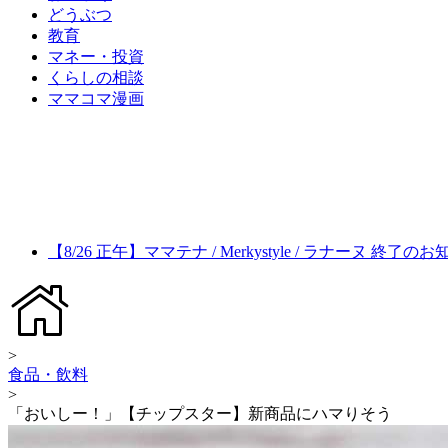
どうぶつ
教育
マネー・投資
くらしの相談
ママコマ漫画
【8/26 正午】ママテナ / Merkystyle / ラナーヌ 終了の
>
食品・飲料
>
「おいしー！」【チップスター】新商品にハマりそう