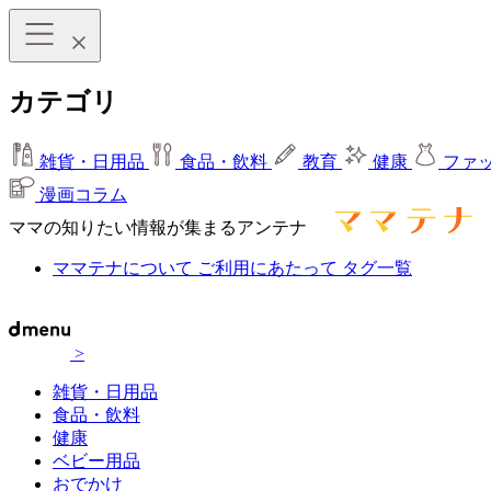
カテゴリ
雑貨・日用品
食品・飲料
教育
健康
ファ
漫画コラム
ママの知りたい情報が集まるアンテナ
ママテナについて
ご利用にあたって
タグ一覧
>
雑貨・日用品
食品・飲料
健康
ベビー用品
おでかけ