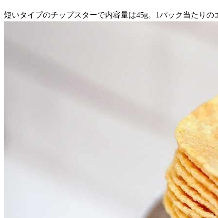
短いタイプのチップスターで内容量は45g。1パック当たりのエネルギー