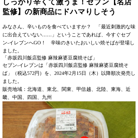
しっかり辛くて激うま！セブン【名店
監修】の新商品にドハマりしそう
みなさん、辛いものを食べていますか？ 「最近刺激的な味
に出合えていない……」ということであれば、今すぐセブ
ン-イレブンへGO！ 辛味のきいたおいしい焼そばが登場し
ました。
「赤坂四川飯店監修 麻辣麻婆豆腐焼そば」
セブン-イレブンは「赤坂四川飯店監修 麻辣麻婆豆腐焼そ
ば」（税込572円）を、2024年2月15日（木）以降順次発売し
ました。
販売地域：北海道、東北、関東、甲信越、北陸、東海、近
畿、中国、四国、九州