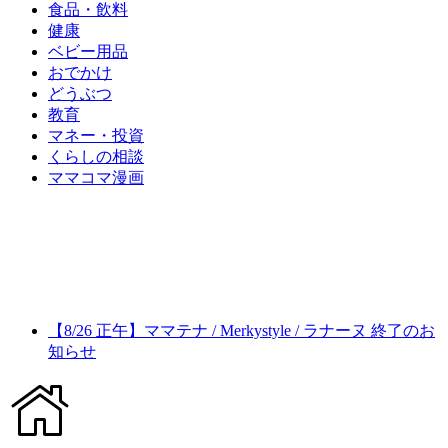
食品・飲料
健康
ベビー用品
おでかけ
どうぶつ
教育
マネー・投資
くらしの相談
ママコマ漫画
【8/26 正午】ママテナ / Merkystyle / ラナーヌ 終了のお
知らせ