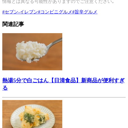
情報とは異なる可能性がありますのでご注意ください｡
#
セブン-イレブン
#
コンビニグルメ
#
旨辛グルメ
関連記事
熱湯5分で白ごはん【日清食品】新商品が便利すぎ
る