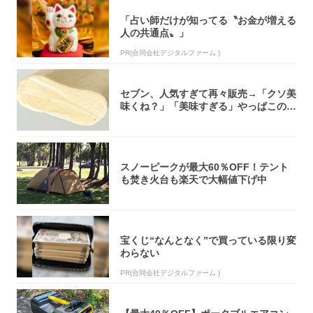
「占い師だけが知ってる〝お金が増える
人の共通点〟」
PR(合同会社デジタルファーム )
セブン、人気すぎて再々販売→「クソ美
味くね？」「美味すぎる」やっぱこのク
オリティ...
スノーピークが最大60％OFF！テント
も焚き火台も楽天で大幅値下げ中
宝くじ“なんとなく”で買っている限り変
わらない
PR(合同会社デジタルファーム )