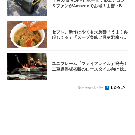
【最大40％OFF】ポータブルエアコン
＆ファンがAmazonでお得！山善・Bo
u...
セブン、新作はやくも大反響「うまく再
現してる」「スープ美味い具材邪魔って
くらい美...
ユニフレーム『ファイアレイル』発売！
二重遮熱板搭載のロースタイル向け低型
焚き火台
Recommended by