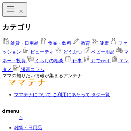
カテゴリ
雑貨・日用品
食品・飲料
教育
健康
ファ
ッション
ビューティ
どうぶつ
ベビー用品
マ
ネー・投資
くらしの相談
行事
おでかけ
エン
タメ
漫画コラム
ママの知りたい情報が集まるアンテナ
ママテナについて
ご利用にあたって
タグ一覧
>
雑貨・日用品