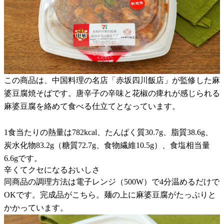
この商品は、中国料理の名店「赤坂四川飯店」が監修した麻
婆豆腐焼そばです。唐辛子の辛味と花椒の痺れが感じられる
麻婆豆腐を絡めて食べる仕立てとなっています。
1食当たりの熱量は782kcal、たんぱく質30.7g、脂質38.6g、
炭水化物83.2g（糖質72.7g、食物繊維10.5g）、食塩相当量
6.6gです。
辛くてクセになるおいしさ
同商品の調理方法は電子レンジ（500W）で4分温めるだけで
OKです。完成品がこちら。麺の上に麻婆豆腐がたっぷりと
かかっています。