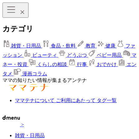
カテゴリ
雑貨・日用品
食品・飲料
教育
健康
ファ
ッション
ビューティ
どうぶつ
ベビー用品
マ
ネー・投資
くらしの相談
行事
おでかけ
エン
タメ
漫画コラム
ママの知りたい情報が集まるアンテナ
ママテナについて
ご利用にあたって
タグ一覧
>
雑貨・日用品