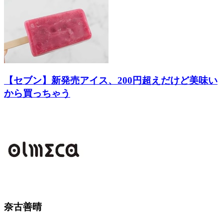
【セブン】新発売アイス、200円超えだけど美味い
から買っちゃう
奈古善晴