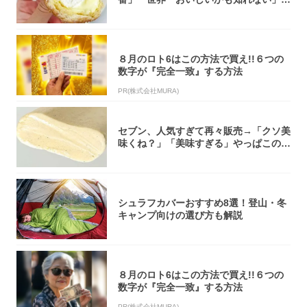
「飲めそう」
８月のロト6はこの方法で買え!!６つの
数字が『完全一致』する方法
PR(株式会社MURA)
セブン、人気すぎて再々販売→「クソ美
味くね？」「美味すぎる」やっぱこのク
オリティ...
シュラフカバーおすすめ8選！登山・冬
キャンプ向けの選び方も解説
８月のロト6はこの方法で買え!!６つの
数字が『完全一致』する方法
PR(株式会社MURA)