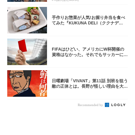
手作りお惣菜が人気!お握り弁当を食べ
てみた『KUKUNA DELI（ククナデ
リ）...
FIFAはひどい、アメリカにW杯開催の
資格はなかった。それでもサッカーには
夢があ...
日曜劇場「VIVANT」第11話 別班を狙う
敵の正体とは。長野が怪しい理由を大
考...
Recommended by