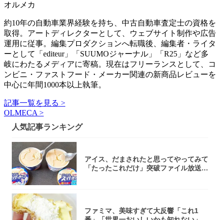
オルメカ
約10年の自動車業界経験を持ち、中古自動車査定士の資格を
取得。アートディレクターとして、ウェブサイト制作や広告
運用に従事。編集プロダクションへ転職後、編集者・ライタ
ーとして「editeur」「SUUMOジャーナル」「R25」など多
岐にわたるメディアに寄稿。現在はフリーランスとして、コ
ンビニ・ファストフード・メーカー関連の新商品レビューを
中心に年間1000本以上執筆。
記事一覧を見る >
OLMECA >
人気記事ランキング
アイス、だまされたと思ってやってみて
「たったこれだけ」突破ファイル放送で
大注目！...
ファミマ、美味すぎて大反響「これ1
番」「世界一おいしいかも知れない」