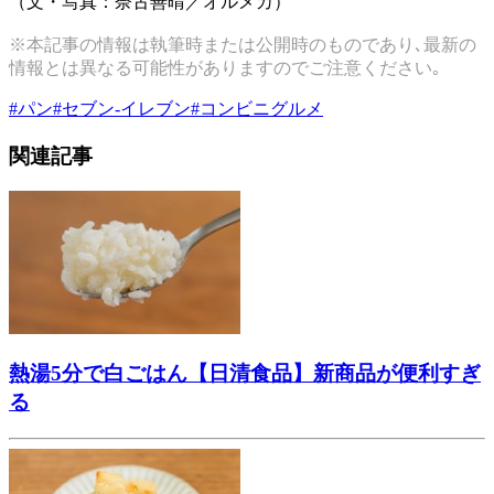
（文・写真：奈古善晴／オルメカ）
※本記事の情報は執筆時または公開時のものであり､最新の
情報とは異なる可能性がありますのでご注意ください｡
#
パン
#
セブン-イレブン
#
コンビニグルメ
関連記事
熱湯5分で白ごはん【日清食品】新商品が便利すぎ
る