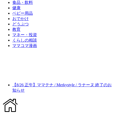
食品・飲料
健康
ベビー用品
おでかけ
どうぶつ
教育
マネー・投資
くらしの相談
ママコマ漫画
【8/26 正午】ママテナ / Merkystyle / ラナーヌ 終了のお
知らせ