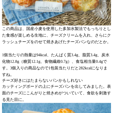
この商品は、国産小麦を使用した多加水製法でもっちりとし
た食感が楽しめる生地に、チーズクリームを入れ、さらにク
ラッシュチーズをのせて焼きあげたチーズパンなのだとか。
1個当たりの熱量は94kcal、たんぱく質3.4g、脂質3.4g、炭水
化物12.8g（糖質12.1g、食物繊維0.7g）、食塩相当量0.4gで
す。3個入りの商品なので1包装当たりだと282kcalになりま
すね。
チーズ好きにはたまらないパンかもしれない
カッティングボードの上にチーズパンを出してみました。表
面のチーズにこんがりと焼きめがついていて、食欲を刺激す
る見た目に。