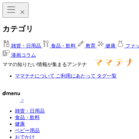
カテゴリ
雑貨・日用品
食品・飲料
教育
健康
ファ
漫画コラム
ママの知りたい情報が集まるアンテナ
ママテナについて
ご利用にあたって
タグ一覧
>
雑貨・日用品
食品・飲料
健康
ベビー用品
おでかけ