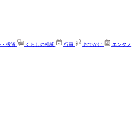
ー・投資
くらしの相談
行事
おでかけ
エンタメ