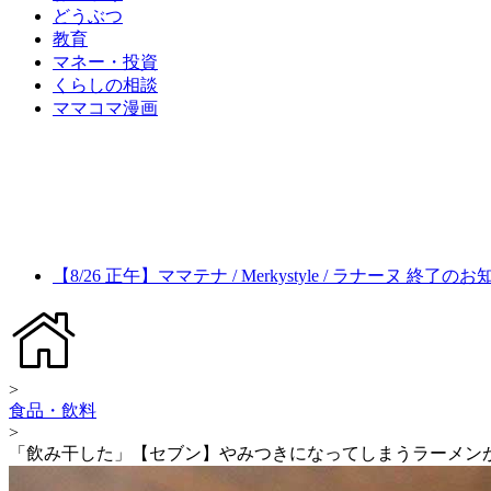
どうぶつ
教育
マネー・投資
くらしの相談
ママコマ漫画
【8/26 正午】ママテナ / Merkystyle / ラナーヌ 終了の
>
食品・飲料
>
「飲み干した」【セブン】やみつきになってしまうラーメン