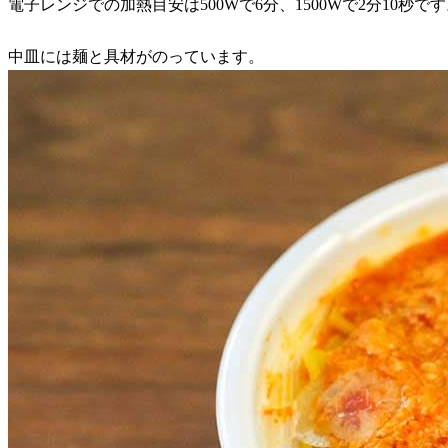
電子レンジでの加熱目安は500Wで6分、1500Wで2分10秒で
中皿には麺と具材がのっています。