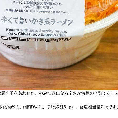
の唐辛子をあわせた、やみつきになる辛さが特長の辛麺です。
水化物69.3g（糖質64.2g、食物繊維5.1g）、食塩相当量7.1gです