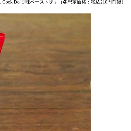
ook Do 香味ペースト味」（各想定価格：税込210円前後）