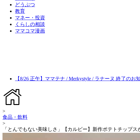
どうぶつ
教育
マネー・投資
くらしの相談
ママコマ漫画
【8/26 正午】ママテナ / Merkystyle / ラナーヌ 終了の
>
食品・飲料
>
「とんでもない美味しさ」【カルビー】新作ポテトチップス