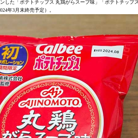
ンした「ポテトチップス 丸鶏がらスープ味」「ポテトチップス C
24年3月末終売予定）。