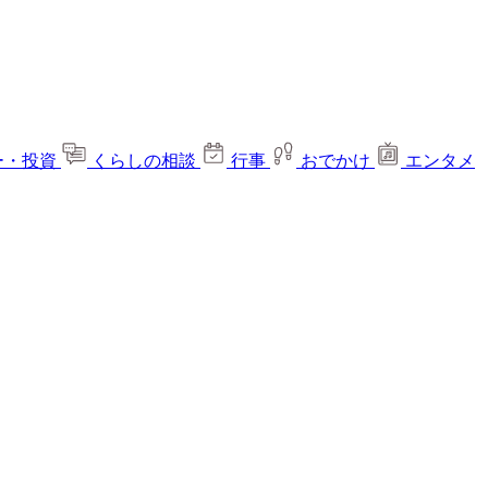
ー・投資
くらしの相談
行事
おでかけ
エンタメ