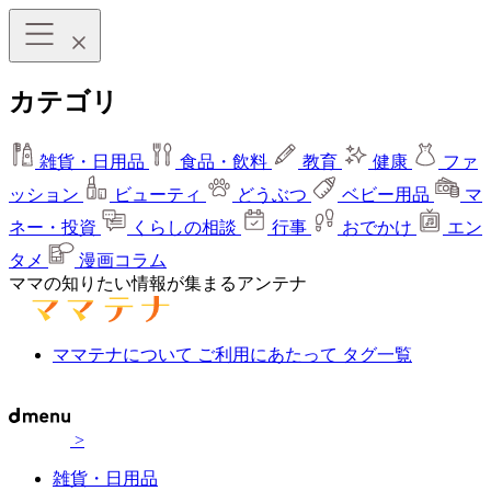
カテゴリ
雑貨・日用品
食品・飲料
教育
健康
ファ
ッション
ビューティ
どうぶつ
ベビー用品
マ
ネー・投資
くらしの相談
行事
おでかけ
エン
タメ
漫画コラム
ママの知りたい情報が集まるアンテナ
ママテナについて
ご利用にあたって
タグ一覧
>
雑貨・日用品