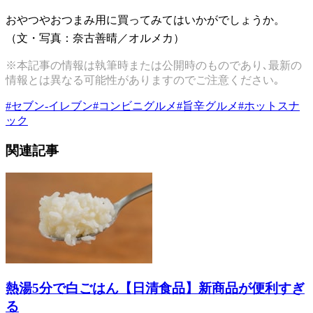
おやつやおつまみ用に買ってみてはいかがでしょうか。
（文・写真：奈古善晴／オルメカ）
※本記事の情報は執筆時または公開時のものであり､最新の
情報とは異なる可能性がありますのでご注意ください｡
#
セブン-イレブン
#
コンビニグルメ
#
旨辛グルメ
#
ホットスナ
ック
関連記事
熱湯5分で白ごはん【日清食品】新商品が便利すぎ
る