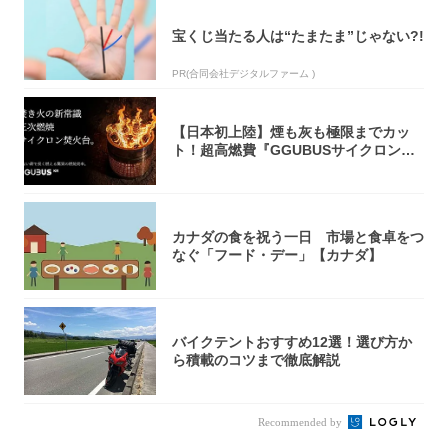
宝くじ当たる人は“たまたま”じゃない?!
PR(合同会社デジタルファーム )
【日本初上陸】煙も灰も極限までカッ
ト！超高燃費『GGUBUSサイクロン焚
火台』が...
カナダの食を祝う一日 市場と食卓をつ
なぐ「フード・デー」【カナダ】
バイクテントおすすめ12選！選び方か
ら積載のコツまで徹底解説
Recommended by