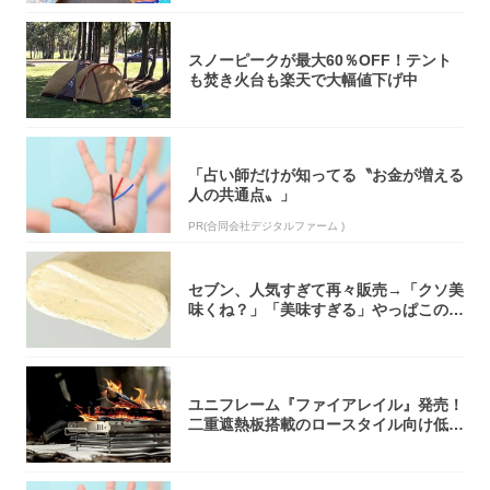
スノーピークが最大60％OFF！テント
も焚き火台も楽天で大幅値下げ中
「占い師だけが知ってる〝お金が増える
人の共通点〟」
PR(合同会社デジタルファーム )
セブン、人気すぎて再々販売→「クソ美
味くね？」「美味すぎる」やっぱこのク
オリティ...
ユニフレーム『ファイアレイル』発売！
二重遮熱板搭載のロースタイル向け低型
焚き火台