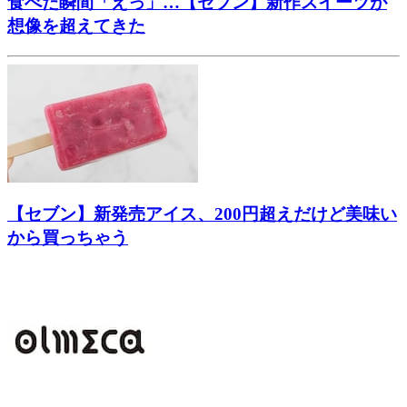
食べた瞬間「えっ」…【セブン】新作スイーツが
想像を超えてきた
【セブン】新発売アイス、200円超えだけど美味い
から買っちゃう