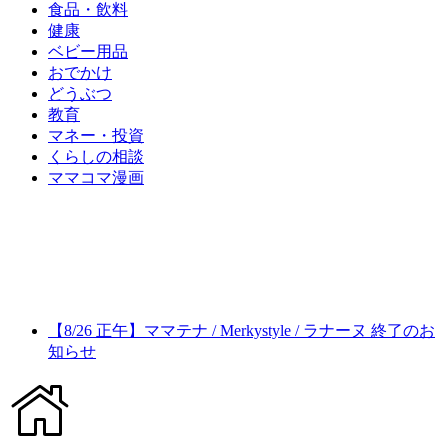
食品・飲料
健康
ベビー用品
おでかけ
どうぶつ
教育
マネー・投資
くらしの相談
ママコマ漫画
【8/26 正午】ママテナ / Merkystyle / ラナーヌ 終了のお
知らせ