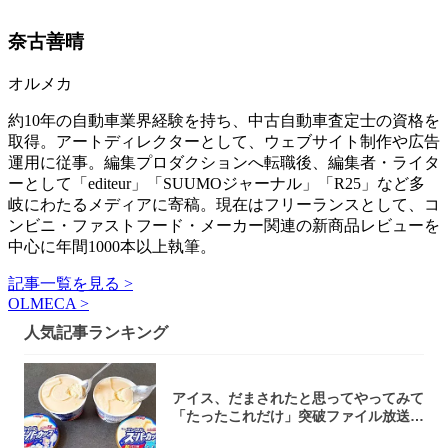
奈古善晴
オルメカ
約10年の自動車業界経験を持ち、中古自動車査定士の資格を
取得。アートディレクターとして、ウェブサイト制作や広告
運用に従事。編集プロダクションへ転職後、編集者・ライタ
ーとして「editeur」「SUUMOジャーナル」「R25」など多
岐にわたるメディアに寄稿。現在はフリーランスとして、コ
ンビニ・ファストフード・メーカー関連の新商品レビューを
中心に年間1000本以上執筆。
記事一覧を見る >
OLMECA >
人気記事ランキング
アイス、だまされたと思ってやってみて
「たったこれだけ」突破ファイル放送で
大注目！...