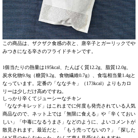
この商品は、ザクザク食感の衣と、唐辛子とガーリックでや
みつきになる辛さのフライドチキンです。
1個当たりの熱量は195kcal、たんぱく質12.2g、脂質12.0g、
炭水化物9.9g（糖質9.2g、食物繊維0.7g）、食塩相当量1.4gと
なっています。定番の「ななチキ」（173kcal）よりもカロ
リーは少しだけ高めですね。
しっかり辛くてジューシーなチキン
「ななチキレッド」はこれまでに何度も発売されている人気
商品なので、ネット上では「無限に食える」や「辛くておい
しい」「中毒になるうまさ」などのように、よいコメントが
散見されます。最近だと、「もう売ってないの？」「探した
けど見つからなかった」なんて声も見受けられますね。