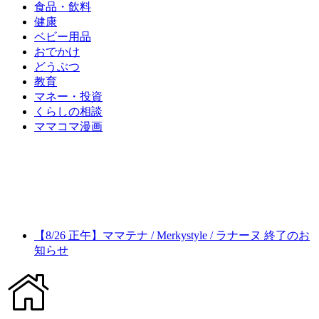
食品・飲料
健康
ベビー用品
おでかけ
どうぶつ
教育
マネー・投資
くらしの相談
ママコマ漫画
【8/26 正午】ママテナ / Merkystyle / ラナーヌ 終了のお
知らせ