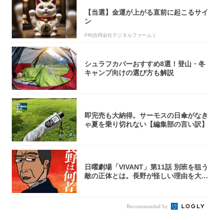
【当選】金運が上がる直前に起こるサイ
ン
PR(合同会社デジタルファーム )
シュラフカバーおすすめ8選！登山・冬
キャンプ向けの選び方も解説
即完売も大納得。サーモスの日傘がなき
ゃ夏を乗り切れない【編集部の言い訳】
日曜劇場「VIVANT」第11話 別班を狙う
敵の正体とは。長野が怪しい理由を大
考...
Recommended by