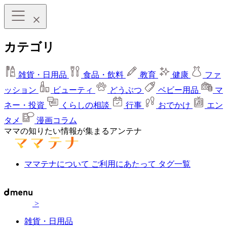
カテゴリ
雑貨・日用品
食品・飲料
教育
健康
ファ
ッション
ビューティ
どうぶつ
ベビー用品
マ
ネー・投資
くらしの相談
行事
おでかけ
エン
タメ
漫画コラム
ママの知りたい情報が集まるアンテナ
ママテナについて
ご利用にあたって
タグ一覧
>
雑貨・日用品