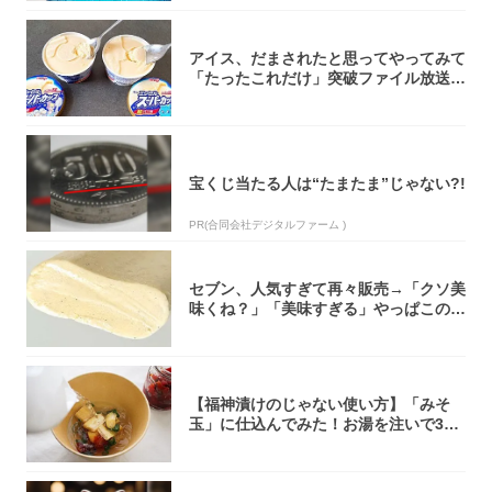
アイス、だまされたと思ってやってみて
「たったこれだけ」突破ファイル放送で
大注目！...
宝くじ当たる人は“たまたま”じゃない?!
PR(合同会社デジタルファーム )
セブン、人気すぎて再々販売→「クソ美
味くね？」「美味すぎる」やっぱこのク
オリティ...
【福神漬けのじゃない使い方】「みそ
玉」に仕込んでみた！お湯を注いで30
秒で…朝の...