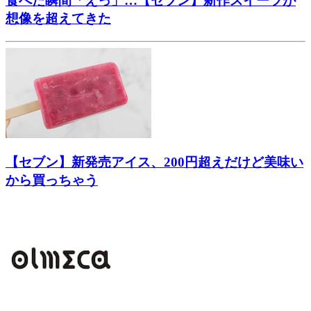
食べた瞬間「えっ」…【セブン】新作スイーツが
想像を超えてきた
【セブン】新発売アイス、200円超えだけど美味い
から買っちゃう