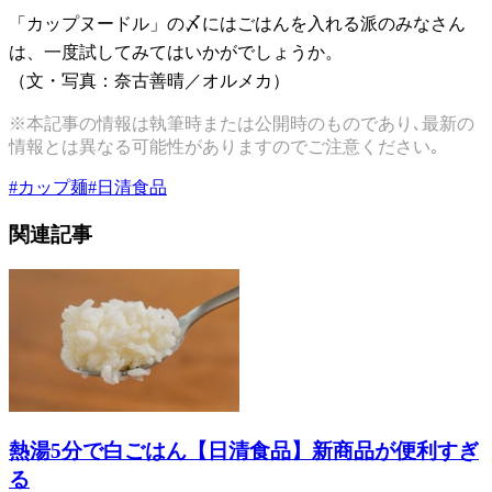
「カップヌードル」の〆にはごはんを入れる派のみなさん
は、一度試してみてはいかがでしょうか。
（文・写真：奈古善晴／オルメカ）
※本記事の情報は執筆時または公開時のものであり､最新の
情報とは異なる可能性がありますのでご注意ください｡
#
カップ麺
#
日清食品
関連記事
熱湯5分で白ごはん【日清食品】新商品が便利すぎ
る