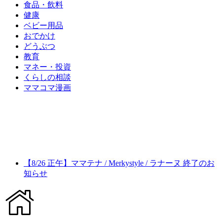
食品・飲料
健康
ベビー用品
おでかけ
どうぶつ
教育
マネー・投資
くらしの相談
ママコマ漫画
【8/26 正午】ママテナ / Merkystyle / ラナーヌ 終了のお
知らせ