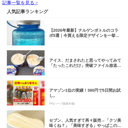
記事一覧を見る >
人気記事ランキング
【2026年最新】ナルゲンボトルのコラ
ボ5選｜今買える限定デザインを一挙紹
介！
アイス、だまされたと思ってやってみて
「たったこれだけ」突破ファイル放送で
大注目！...
アマゾン1位の実績！380円で5日間お試
し。
PR(ハーブ健康本舗)
セブン、人気すぎて再々販売→「クソ美
味くね？」「美味すぎる」やっぱこのク