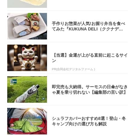
オリティ...
手作りお惣菜が人気!お握り弁当を食べ
てみた『KUKUNA DELI（ククナデ
リ）...
【当選】金運が上がる直前に起こるサイ
ン
PR(合同会社デジタルファーム )
即完売も大納得。サーモスの日傘がなき
ゃ夏を乗り切れない【編集部の言い訳】
シュラフカバーおすすめ8選！登山・冬
キャンプ向けの選び方も解説