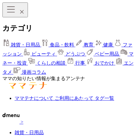
カテゴリ
雑貨・日用品
食品・飲料
教育
健康
ファ
ッション
ビューティ
どうぶつ
ベビー用品
マ
ネー・投資
くらしの相談
行事
おでかけ
エン
タメ
漫画コラム
ママの知りたい情報が集まるアンテナ
ママテナについて
ご利用にあたって
タグ一覧
>
雑貨・日用品