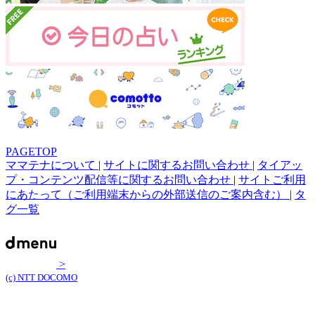
PAGETOP
ママテナについて
|
サイトに関するお問い合わせ
|
タイアッ
プ・コンテンツ配信等に関するお問い合わせ
|
サイトご利用
にあたって（ご利用端末からの外部送信のご案内含む）
|
タ
グ一覧
>
(c) NTT DOCOMO