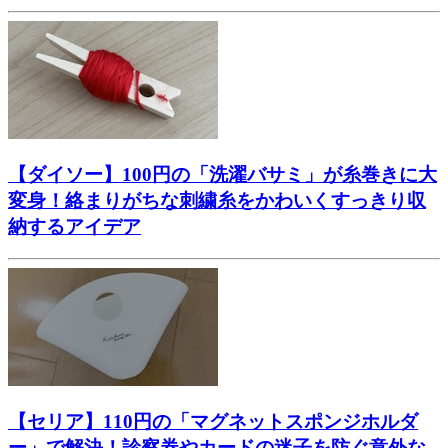
【ダイソー】100円の「洗濯バサミ」が糸巻きに大
変身！絡まりがちな刺繍糸をかわいくすっきり収
納するアイデア
【セリア】110円の「マグネットスポンジホルダ
ー」で解決！診察券やカードの迷子を防ぐ意外な