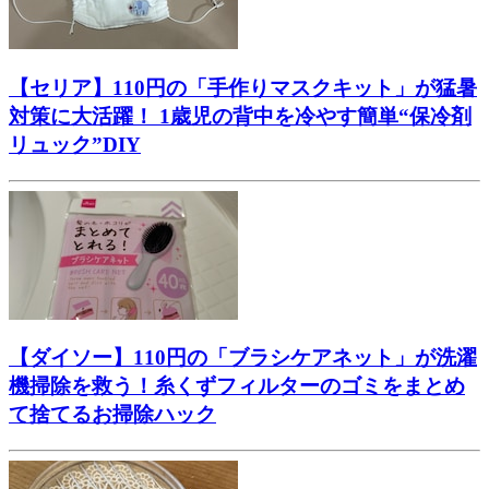
【セリア】110円の「手作りマスクキット」が猛暑
対策に大活躍！ 1歳児の背中を冷やす簡単“保冷剤
リュック”DIY
【ダイソー】110円の「ブラシケアネット」が洗濯
機掃除を救う！糸くずフィルターのゴミをまとめ
て捨てるお掃除ハック