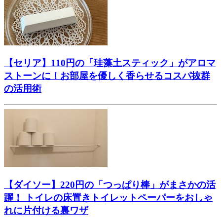
【セリア】110円の「珪藻土スティック」がアロマ
ストーンに！お部屋を優しく香らせるコスパ抜群
の活用術
【ダイソー】220円の「つっぱり棒」がまさかの活
躍！ トイレの床置きトイレットペーパーをおしゃ
れに片付ける裏ワザ