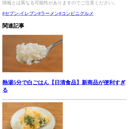
情報とは異なる可能性がありますのでご注意ください｡
#
セブン-イレブン
#
ラーメン
#
コンビニグルメ
関連記事
熱湯5分で白ごはん【日清食品】新商品が便利すぎ
る