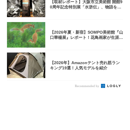
【取材レポート】大阪市立美術館 開館9
0周年記念特別展「水滸伝」、物語を知
らない...
【2026年夏・新宿】SOMPO美術館『山
口華楊展』レポート！花鳥画家が生涯描
き...
【2026年】Amazonテント売れ筋ラン
キング19選！人気モデルを紹介
Recommended by