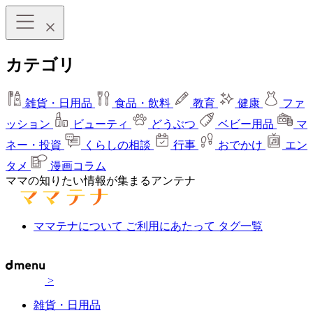
カテゴリ
雑貨・日用品
食品・飲料
教育
健康
ファ
ッション
ビューティ
どうぶつ
ベビー用品
マ
ネー・投資
くらしの相談
行事
おでかけ
エン
タメ
漫画コラム
ママの知りたい情報が集まるアンテナ
ママテナについて
ご利用にあたって
タグ一覧
>
雑貨・日用品