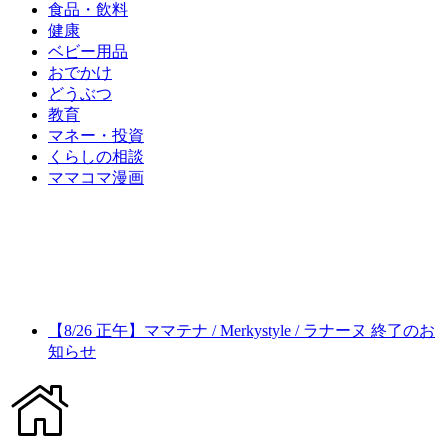
食品・飲料
健康
ベビー用品
おでかけ
どうぶつ
教育
マネー・投資
くらしの相談
ママコマ漫画
【8/26 正午】ママテナ / Merkystyle / ラナーヌ 終了のお
知らせ