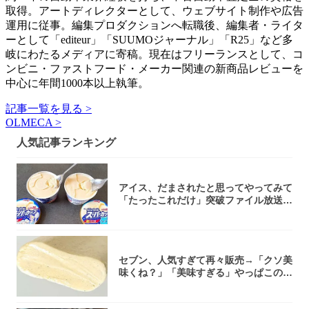
取得。アートディレクターとして、ウェブサイト制作や広告
運用に従事。編集プロダクションへ転職後、編集者・ライタ
ーとして「editeur」「SUUMOジャーナル」「R25」など多
岐にわたるメディアに寄稿。現在はフリーランスとして、コ
ンビニ・ファストフード・メーカー関連の新商品レビューを
中心に年間1000本以上執筆。
記事一覧を見る >
OLMECA >
人気記事ランキング
アイス、だまされたと思ってやってみて
「たったこれだけ」突破ファイル放送で
大注目！...
セブン、人気すぎて再々販売→「クソ美
味くね？」「美味すぎる」やっぱこのク
オリティ...