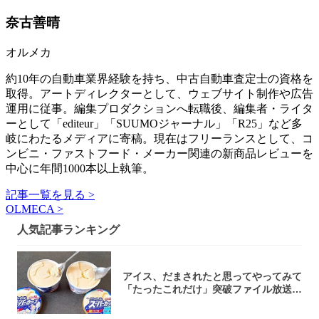
奈古善晴
オルメカ
約10年の自動車業界経験を持ち、中古自動車査定士の資格を
取得。アートディレクターとして、ウェブサイト制作や広告
運用に従事。編集プロダクションへ転職後、編集者・ライタ
ーとして「editeur」「SUUMOジャーナル」「R25」など多
岐にわたるメディアに寄稿。現在はフリーランスとして、コ
ンビニ・ファストフード・メーカー関連の新商品レビューを
中心に年間1000本以上執筆。
記事一覧を見る >
OLMECA >
人気記事ランキング
アイス、だまされたと思ってやってみて
「たったこれだけ」突破ファイル放送で
大注目！...