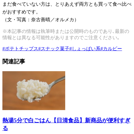
まだ食べていない方は、とりあえず両方とも買って食べ比べ
がおすすめです。
（文・写真：奈古善晴／オルメカ）
※本記事の情報は執筆時または公開時のものであり､最新の
情報とは異なる可能性がありますのでご注意ください｡
#
ポテトチップス
#
スナック菓子
#
しょっぱい系
#
カルビー
関連記事
熱湯5分で白ごはん【日清食品】新商品が便利すぎ
る