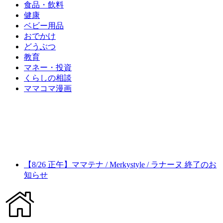
食品・飲料
健康
ベビー用品
おでかけ
どうぶつ
教育
マネー・投資
くらしの相談
ママコマ漫画
【8/26 正午】ママテナ / Merkystyle / ラナーヌ 終了のお
知らせ