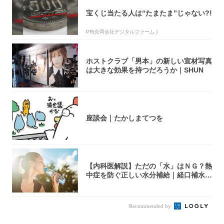
宝くじ当たる人は“たまたま”じゃない?!
PR(合同会社デジタルファーム )
ホストクラブ「男本」の新しい宣材写真
は大きな効果を持つだろうか｜SHUN
座談会｜たかしまてつを
【内科医解説】ただの「水」はＮＧ？熱
中症を防ぐ正しい水分補給｜経口補水
液・スポド...
Recommended by