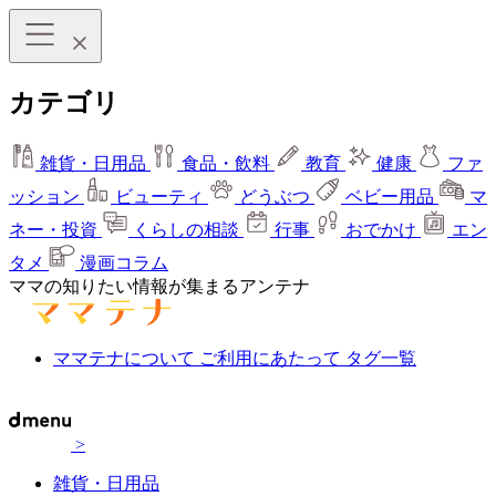
カテゴリ
雑貨・日用品
食品・飲料
教育
健康
ファ
ッション
ビューティ
どうぶつ
ベビー用品
マ
ネー・投資
くらしの相談
行事
おでかけ
エン
タメ
漫画コラム
ママの知りたい情報が集まるアンテナ
ママテナについて
ご利用にあたって
タグ一覧
>
雑貨・日用品