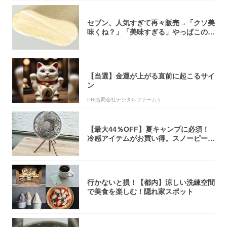
セブン、人気すぎて再々販売→「クソ美
味くね？」「美味すぎる」やっぱこのク
オリティ...
【当選】金運が上がる直前に起こるサイ
ン
PR(合同会社デジタルファーム )
【最大44％OFF】夏キャンプに必須！
冷感アイテムがお買い得。スノーピー
ク・ロゴ...
行かないと損！【都内】涼しい洗練空間
で美食を楽しむ！隠れ家スポット