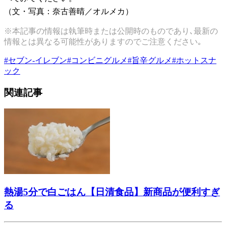
（文・写真：奈古善晴／オルメカ）
※本記事の情報は執筆時または公開時のものであり､最新の
情報とは異なる可能性がありますのでご注意ください｡
#
セブン-イレブン
#
コンビニグルメ
#
旨辛グルメ
#
ホットスナ
ック
関連記事
熱湯5分で白ごはん【日清食品】新商品が便利すぎ
る