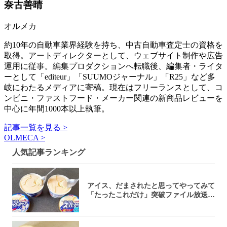
奈古善晴
オルメカ
約10年の自動車業界経験を持ち、中古自動車査定士の資格を
取得。アートディレクターとして、ウェブサイト制作や広告
運用に従事。編集プロダクションへ転職後、編集者・ライタ
ーとして「editeur」「SUUMOジャーナル」「R25」など多
岐にわたるメディアに寄稿。現在はフリーランスとして、コ
ンビニ・ファストフード・メーカー関連の新商品レビューを
中心に年間1000本以上執筆。
記事一覧を見る >
OLMECA >
人気記事ランキング
アイス、だまされたと思ってやってみて
「たったこれだけ」突破ファイル放送で
大注目！...