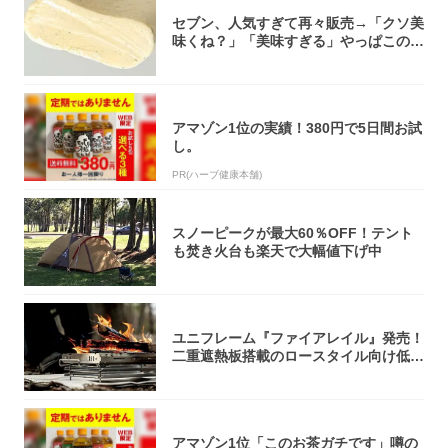
セブン、人気すぎて再々販売→「クソ美
味くね？」「美味すぎる」やっぱこのク
オリティ...
アマゾン1位の実績！380円で5日間お試
し。
PR(ハーブ健康本舗)
スノーピークが最大60％OFF！テント
も焚き火台も楽天で大幅値下げ中
ユニフレーム『ファイアレイル』発売！
二重遮熱板搭載のロースタイル向け低型
焚き火台
アマゾン1位「このお茶ガチです」噂の