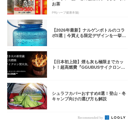
お茶
PR(ハーブ健康本舗)
【2026年最新】ナルゲンボトルのコラ
ボ5選｜今買える限定デザインを一挙紹
介！
【日本初上陸】煙も灰も極限までカッ
ト！超高燃費『GGUBUSサイクロン焚
火台』が...
シュラフカバーおすすめ8選！登山・冬
キャンプ向けの選び方も解説
Recommended by