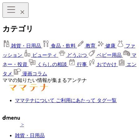
カテゴリ
雑貨・日用品
食品・飲料
教育
健康
ファ
ッション
ビューティ
どうぶつ
ベビー用品
マ
ネー・投資
くらしの相談
行事
おでかけ
エン
タメ
漫画コラム
ママの知りたい情報が集まるアンテナ
ママテナについて
ご利用にあたって
タグ一覧
>
雑貨・日用品