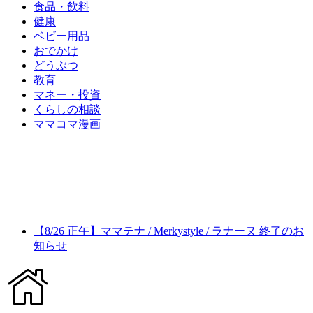
食品・飲料
健康
ベビー用品
おでかけ
どうぶつ
教育
マネー・投資
くらしの相談
ママコマ漫画
【8/26 正午】ママテナ / Merkystyle / ラナーヌ 終了のお
知らせ