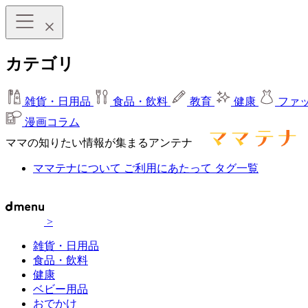
カテゴリ
雑貨・日用品
食品・飲料
教育
健康
ファ
漫画コラム
ママの知りたい情報が集まるアンテナ
ママテナについて
ご利用にあたって
タグ一覧
>
雑貨・日用品
食品・飲料
健康
ベビー用品
おでかけ