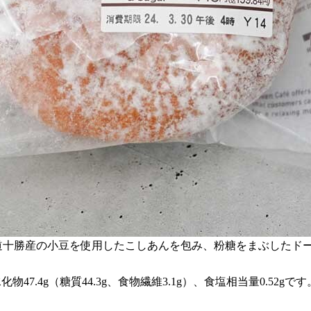
道十勝産の小豆を使用したこしあんを包み、粉糖をまぶしたドー
化物47.4g（糖質44.3g、食物繊維3.1g）、食塩相当量0.52gです