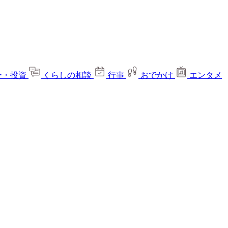
ー・投資
くらしの相談
行事
おでかけ
エンタメ