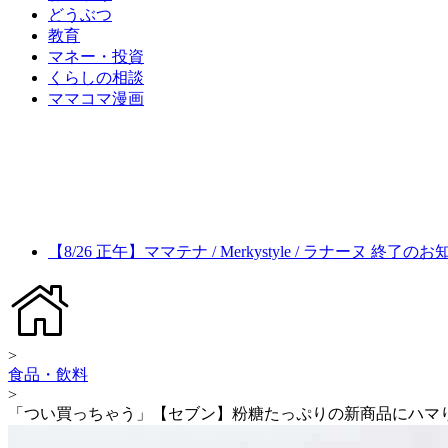
どうぶつ
教育
マネー・投資
くらしの相談
ママコマ漫画
【8/26 正午】ママテナ / Merkystyle / ラナーヌ 終了の
>
食品・飲料
>
「つい買っちゃう」【セブン】粉糖たっぷりの新商品にハマ