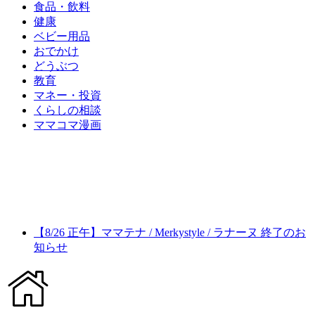
食品・飲料
健康
ベビー用品
おでかけ
どうぶつ
教育
マネー・投資
くらしの相談
ママコマ漫画
【8/26 正午】ママテナ / Merkystyle / ラナーヌ 終了のお
知らせ