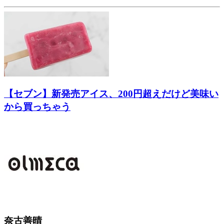
【セブン】新発売アイス、200円超えだけど美味い
から買っちゃう
奈古善晴