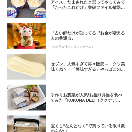
アイス、だまされたと思ってやってみて
「たったこれだけ」突破ファイル放送で
大注目！...
「占い師だけが知ってる〝お金が増える
人の共通点〟」
PR(合同会社デジタルファーム )
セブン、人気すぎて再々販売→「クソ美
味くね？」「美味すぎる」やっぱこのク
オリティ...
手作りお惣菜が人気!お握り弁当を食べ
てみた『KUKUNA DELI（ククナデ
リ）...
宝くじ“なんとなく”で買っている限り変
わらない