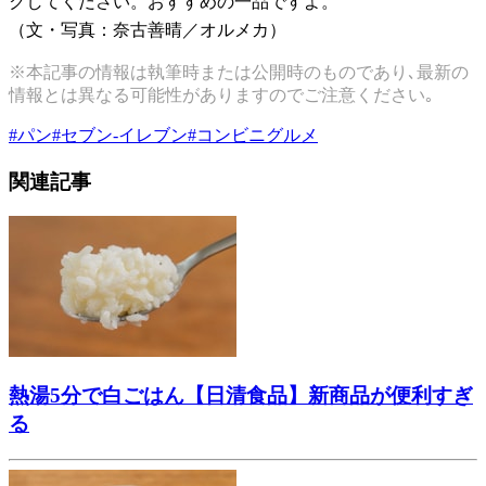
クしてください。おすすめの一品ですよ。
（文・写真：奈古善晴／オルメカ）
※本記事の情報は執筆時または公開時のものであり､最新の
情報とは異なる可能性がありますのでご注意ください｡
#
パン
#
セブン-イレブン
#
コンビニグルメ
関連記事
熱湯5分で白ごはん【日清食品】新商品が便利すぎ
る