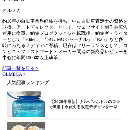
オルメカ
約10年の自動車業界経験を持ち、中古自動車査定士の資格を
取得。アートディレクターとして、ウェブサイト制作や広告
運用に従事。編集プロダクションへ転職後、編集者・ライタ
ーとして「editeur」「SUUMOジャーナル」「R25」など多
岐にわたるメディアに寄稿。現在はフリーランスとして、コ
ンビニ・ファストフード・メーカー関連の新商品レビューを
中心に年間1000本以上執筆。
記事一覧を見る >
OLMECA >
人気記事ランキング
【2026年最新】ナルゲンボトルのコラ
ボ5選｜今買える限定デザインを一挙紹
介！