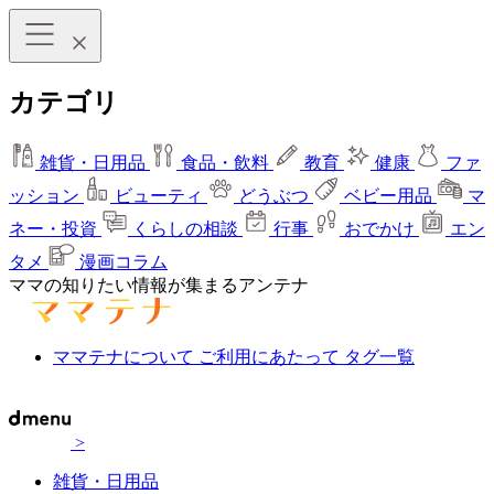
カテゴリ
雑貨・日用品
食品・飲料
教育
健康
ファ
ッション
ビューティ
どうぶつ
ベビー用品
マ
ネー・投資
くらしの相談
行事
おでかけ
エン
タメ
漫画コラム
ママの知りたい情報が集まるアンテナ
ママテナについて
ご利用にあたって
タグ一覧
>
雑貨・日用品