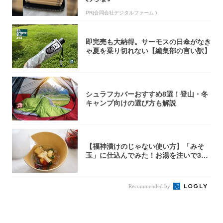
PR(合同会社デジタルファーム )
即完売も大納得。サーモスの日傘がなき
ゃ夏を乗り切れない【編集部の言い訳】
シュラフカバーおすすめ8選！登山・冬
キャンプ向けの選び方も解説
【福神漬けのじゃない使い方】「みそ
玉」に仕込んでみた！お湯を注いで30
秒で…朝の...
Recommended by