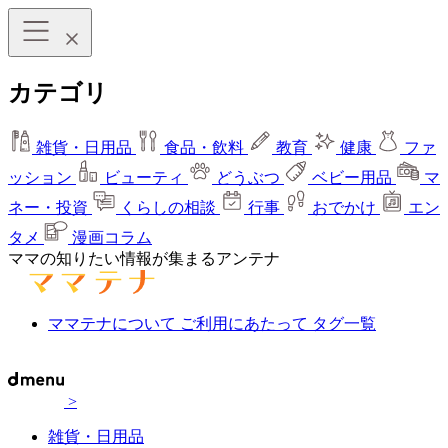
カテゴリ
雑貨・日用品
食品・飲料
教育
健康
ファ
ッション
ビューティ
どうぶつ
ベビー用品
マ
ネー・投資
くらしの相談
行事
おでかけ
エン
タメ
漫画コラム
ママの知りたい情報が集まるアンテナ
ママテナについて
ご利用にあたって
タグ一覧
>
雑貨・日用品