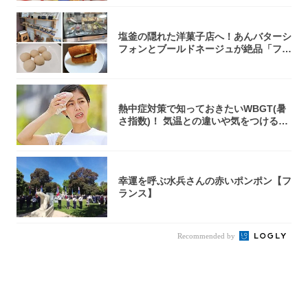
塩釜の隠れた洋菓子店へ！あんバターシ
フォンとブールドネージュが絶品「フー
ルセック...
熱中症対策で知っておきたいWBGT(暑
さ指数)！ 気温との違いや気をつけるべ
きポ...
幸運を呼ぶ水兵さんの赤いポンポン【フ
ランス】
Recommended by