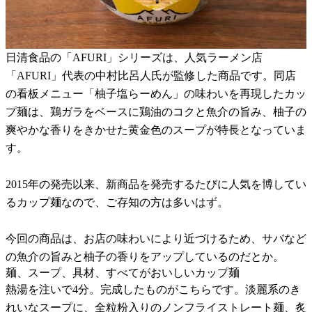
日清食品の「AFURI」シリーズは、人気ラーメン店
「AFURI」代表の中村比呂人氏が監修した商品です。同店
の看板メニュー「柚子塩らーめん」の味わいを再現したカッ
プ麺は、鶏ガラをベースに鶏油のコクと魚介の旨み、柚子の
爽やかな香りをきかせた黄金色のスープが特長となっていま
す。
2015年の発売以来、新商品を発売するたびに人気を博してい
るカップ麺なので、ご存知の方は多いはず。
今回の商品は、お店の味わいにより近づけるため、サバなど
の魚介の旨みと柚子の香りをアップしているのだとか。
麺、スープ、具材、すべてがおいしいカップ麺
熱湯を注いで4分。完成したものがこちらです。淡麗系のき
れいなスープに、全粒粉入りのノンフライストレート麺、炙