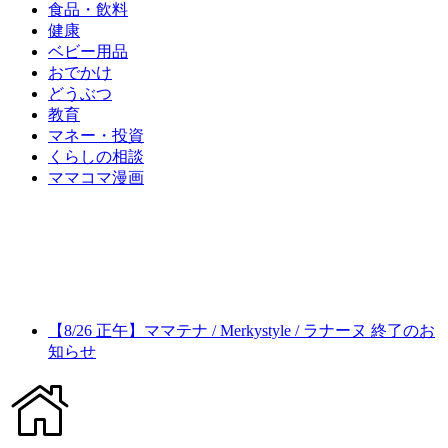
食品・飲料
健康
ベビー用品
おでかけ
どうぶつ
教育
マネー・投資
くらしの相談
ママコマ漫画
【8/26 正午】ママテナ / Merkystyle / ラナーヌ 終了のお
知らせ