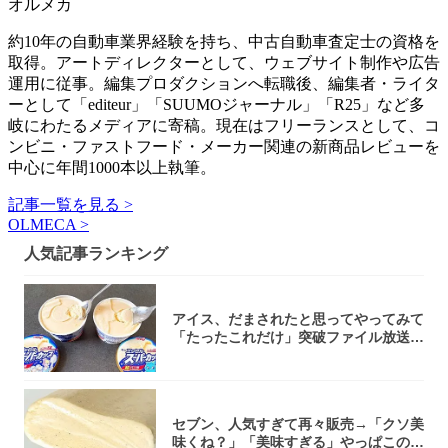
オルメカ
約10年の自動車業界経験を持ち、中古自動車査定士の資格を
取得。アートディレクターとして、ウェブサイト制作や広告
運用に従事。編集プロダクションへ転職後、編集者・ライタ
ーとして「editeur」「SUUMOジャーナル」「R25」など多
岐にわたるメディアに寄稿。現在はフリーランスとして、コ
ンビニ・ファストフード・メーカー関連の新商品レビューを
中心に年間1000本以上執筆。
記事一覧を見る >
OLMECA >
人気記事ランキング
アイス、だまされたと思ってやってみて
「たったこれだけ」突破ファイル放送で
大注目！...
セブン、人気すぎて再々販売→「クソ美
味くね？」「美味すぎる」やっぱこのク