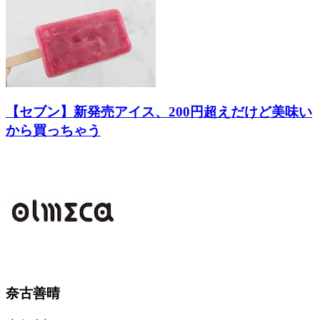
【セブン】新発売アイス、200円超えだけど美味い
から買っちゃう
奈古善晴