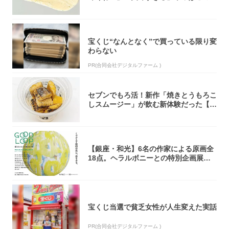
オリティ...
宝くじ“なんとなく”で買っている限り変
わらない
PR(合同会社デジタルファーム )
セブンでもろ活！新作「焼きとうもろこ
しスムージー」が飲む新体験だった【東
京の一部...
【銀座・和光】6名の作家による原画全
18点。ヘラルボニーとの特別企画展「G
OOD...
宝くじ当選で貧乏女性が人生変えた実話
PR(合同会社デジタルファーム )