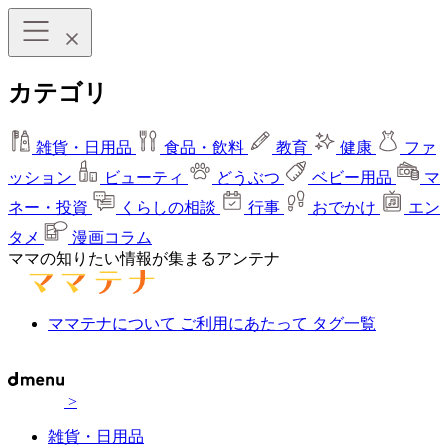
カテゴリ
雑貨・日用品
食品・飲料
教育
健康
ファ
ッション
ビューティ
どうぶつ
ベビー用品
マ
ネー・投資
くらしの相談
行事
おでかけ
エン
タメ
漫画コラム
ママの知りたい情報が集まるアンテナ
ママテナについて
ご利用にあたって
タグ一覧
>
雑貨・日用品