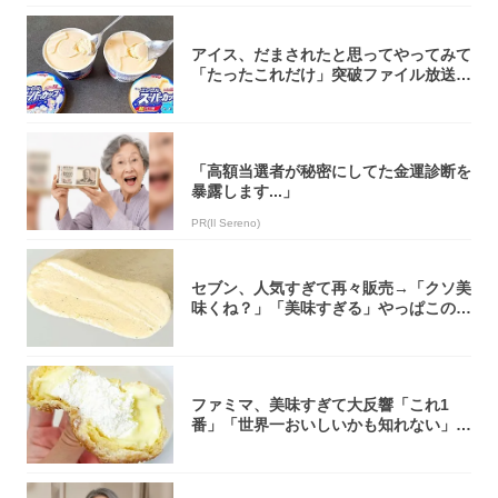
アイス、だまされたと思ってやってみて
「たったこれだけ」突破ファイル放送で
大注目！...
「高額当選者が秘密にしてた金運診断を
暴露します...」
PR(Il Sereno)
セブン、人気すぎて再々販売→「クソ美
味くね？」「美味すぎる」やっぱこのク
オリティ...
ファミマ、美味すぎて大反響「これ1
番」「世界一おいしいかも知れない」
「飲めそう」