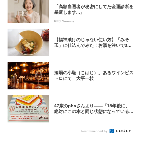
「高額当選者が秘密にしてた金運診断を
暴露します...」
PR(Il Sereno)
【福神漬けのじゃない使い方】「みそ
玉」に仕込んでみた！お湯を注いで30
秒で…朝の...
酒場の小恥（こはじ）。あるワインビス
トロにて｜大平一枝
47歳のphaさんより――「15年後に、
絶対にこの本と同じ状態になっている自
信が...
Recommended by