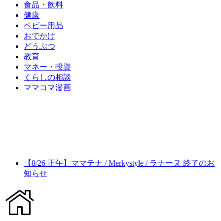
食品・飲料
健康
ベビー用品
おでかけ
どうぶつ
教育
マネー・投資
くらしの相談
ママコマ漫画
【8/26 正午】ママテナ / Merkystyle / ラナーヌ 終了のお
知らせ