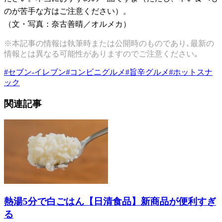
のが苦手な方はご注意ください）。
（文・写真：奈古善晴／オルメカ）
※本記事の情報は執筆時または公開時のものであり､最新の
情報とは異なる可能性がありますのでご注意ください｡
#
セブン-イレブン
#
コンビニグルメ
#
旨辛グルメ
#
ホットスナ
ック
関連記事
熱湯5分で白ごはん【日清食品】新商品が便利すぎ
る