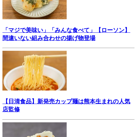
「マジで美味い」「みんな食べて」【ローソン】
間違いない組み合わせの揚げ物登場
【日清食品】新発売カップ麺は熊本生まれの人気
店監修