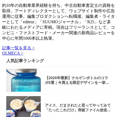
約10年の自動車業界経験を持ち、中古自動車査定士の資格を
取得。アートディレクターとして、ウェブサイト制作や広告
運用に従事。編集プロダクションへ転職後、編集者・ライタ
ーとして「editeur」「SUUMOジャーナル」「R25」など多
岐にわたるメディアに寄稿。現在はフリーランスとして、コ
ンビニ・ファストフード・メーカー関連の新商品レビューを
中心に年間1000本以上執筆。
記事一覧を見る >
OLMECA >
人気記事ランキング
【2026年最新】ナルゲンボトルのコラ
ボ5選｜今買える限定デザインを一挙紹
介！
アイス、だまされたと思ってやってみて
「たったこれだけ」突破ファイル放送で
大注目！...