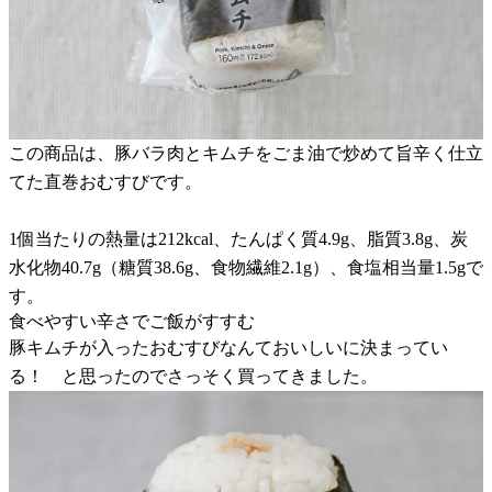
この商品は、豚バラ肉とキムチをごま油で炒めて旨辛く仕立
てた直巻おむすびです。
1個当たりの熱量は212kcal、たんぱく質4.9g、脂質3.8g、炭
水化物40.7g（糖質38.6g、食物繊維2.1g）、食塩相当量1.5gで
す。
食べやすい辛さでご飯がすすむ
豚キムチが入ったおむすびなんておいしいに決まってい
る！ と思ったのでさっそく買ってきました。