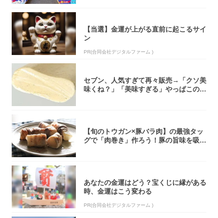
【当選】金運が上がる直前に起こるサイ
ン
PR(合同会社デジタルファーム )
セブン、人気すぎて再々販売→「クソ美
味くね？」「美味すぎる」やっぱこのク
オリティ...
【旬のトウガン×豚バラ肉】の最強タッ
グで「肉巻き」作ろう！豚の旨味を吸い
尽くした...
あなたの金運はどう？宝くじに縁がある
時、金運はこう変わる
PR(合同会社デジタルファーム )