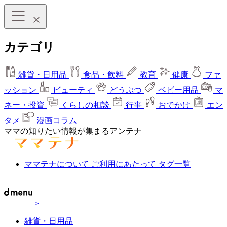
カテゴリ
雑貨・日用品
食品・飲料
教育
健康
ファ
ッション
ビューティ
どうぶつ
ベビー用品
マ
ネー・投資
くらしの相談
行事
おでかけ
エン
タメ
漫画コラム
ママの知りたい情報が集まるアンテナ
ママテナについて
ご利用にあたって
タグ一覧
>
雑貨・日用品