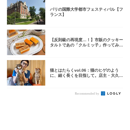
パリの国際大学都市フェスティバル【フ
ランス】
【反則級の再現度…！】市販のクッキー
タルトであの「クルミッ子」作ってみ
た！濃厚キ...
猫とはたらくvol.06：猫のヒゲのよう
に、細く長くを目指して。店主・大久保
京さ...
Recommended by