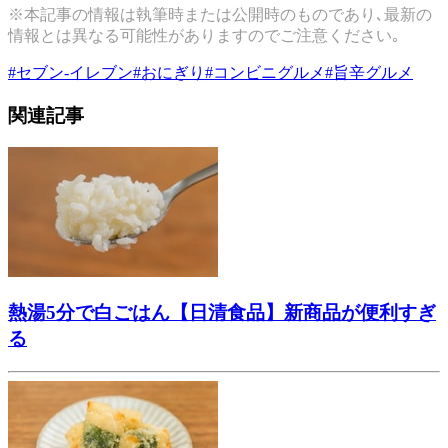
※本記事の情報は執筆時または公開時のものであり､最新の
情報とは異なる可能性がありますのでご注意ください｡
#
セブン-イレブン
#
おにぎり
#
コンビニグルメ
#
旨辛グルメ
関連記事
熱湯5分で白ごはん【日清食品】新商品が便利すぎ
る