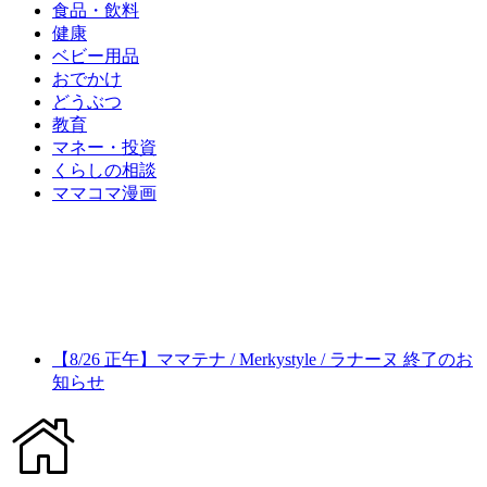
食品・飲料
健康
ベビー用品
おでかけ
どうぶつ
教育
マネー・投資
くらしの相談
ママコマ漫画
【8/26 正午】ママテナ / Merkystyle / ラナーヌ 終了のお
知らせ