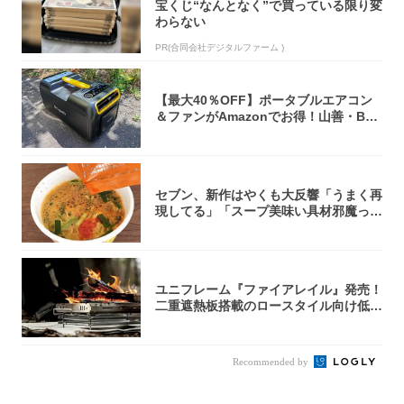
宝くじ“なんとなく”で買っている限り変
わらない
PR(合同会社デジタルファーム )
【最大40％OFF】ポータブルエアコン
＆ファンがAmazonでお得！山善・Bo
u...
セブン、新作はやくも大反響「うまく再
現してる」「スープ美味い具材邪魔って
くらい美...
ユニフレーム『ファイアレイル』発売！
二重遮熱板搭載のロースタイル向け低型
焚き火台
Recommended by