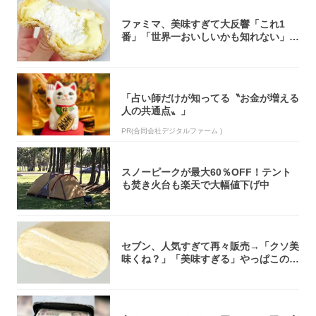
ファミマ、美味すぎて大反響「これ1
番」「世界一おいしいかも知れない」
「飲めそう」
「占い師だけが知ってる〝お金が増える
人の共通点〟」
PR(合同会社デジタルファーム )
スノーピークが最大60％OFF！テント
も焚き火台も楽天で大幅値下げ中
セブン、人気すぎて再々販売→「クソ美
味くね？」「美味すぎる」やっぱこのク
オリティ...