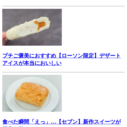
プチご褒美におすすめ【ローソン限定】デザート
アイスが本当においしい
食べた瞬間「えっ」…【セブン】新作スイーツが