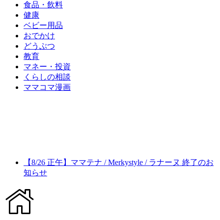
食品・飲料
健康
ベビー用品
おでかけ
どうぶつ
教育
マネー・投資
くらしの相談
ママコマ漫画
【8/26 正午】ママテナ / Merkystyle / ラナーヌ 終了のお
知らせ