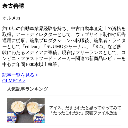
奈古善晴
オルメカ
約10年の自動車業界経験を持ち、中古自動車査定士の資格を
取得。アートディレクターとして、ウェブサイト制作や広告
運用に従事。編集プロダクションへ転職後、編集者・ライタ
ーとして「editeur」「SUUMOジャーナル」「R25」など多
岐にわたるメディアに寄稿。現在はフリーランスとして、コ
ンビニ・ファストフード・メーカー関連の新商品レビューを
中心に年間1000本以上執筆。
記事一覧を見る >
OLMECA >
人気記事ランキング
アイス、だまされたと思ってやってみて
「たったこれだけ」突破ファイル放送で
大注目！...