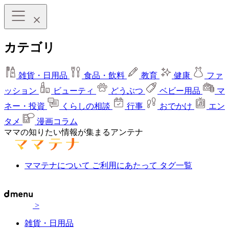
カテゴリ
雑貨・日用品
食品・飲料
教育
健康
ファ
ッション
ビューティ
どうぶつ
ベビー用品
マ
ネー・投資
くらしの相談
行事
おでかけ
エン
タメ
漫画コラム
ママの知りたい情報が集まるアンテナ
ママテナについて
ご利用にあたって
タグ一覧
>
雑貨・日用品