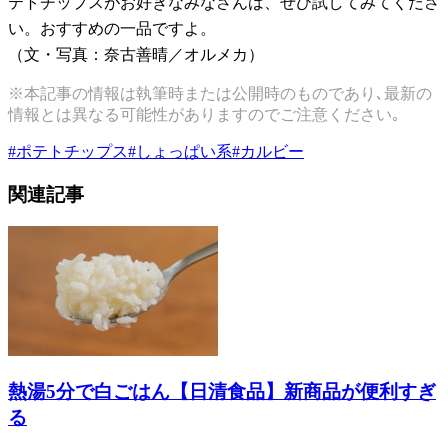
テトチップスがお好きなみなさんは、ぜひ試してみてくださ
い。おすすめの一品ですよ。
（文・写真：奈古善晴／オルメカ）
※本記事の情報は執筆時または公開時のものであり､最新の
情報とは異なる可能性がありますのでご注意ください｡
#
ポテトチップス
#
しょっぱい系
#
カルビー
関連記事
熱湯5分で白ごはん【日清食品】新商品が便利すぎ
る