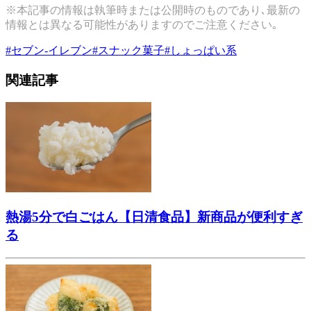
※本記事の情報は執筆時または公開時のものであり､最新の
情報とは異なる可能性がありますのでご注意ください｡
#
セブン-イレブン
#
スナック菓子
#
しょっぱい系
関連記事
熱湯5分で白ごはん【日清食品】新商品が便利すぎ
る