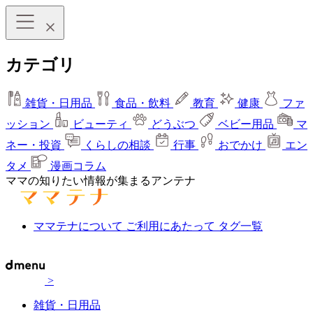
カテゴリ
雑貨・日用品
食品・飲料
教育
健康
ファ
ッション
ビューティ
どうぶつ
ベビー用品
マ
ネー・投資
くらしの相談
行事
おでかけ
エン
タメ
漫画コラム
ママの知りたい情報が集まるアンテナ
ママテナについて
ご利用にあたって
タグ一覧
>
雑貨・日用品