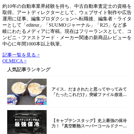
約10年の自動車業界経験を持ち、中古自動車査定士の資格を
取得。アートディレクターとして、ウェブサイト制作や広告
運用に従事。編集プロダクションへ転職後、編集者・ライタ
ーとして「editeur」「SUUMOジャーナル」「R25」など多
岐にわたるメディアに寄稿。現在はフリーランスとして、コ
ンビニ・ファストフード・メーカー関連の新商品レビューを
中心に年間1000本以上執筆。
記事一覧を見る >
OLMECA >
人気記事ランキング
アイス、だまされたと思ってやってみて
「たったこれだけ」突破ファイル放送で
大注目！...
【キャプテンスタッグ】史上最強の保冷
力！『真空断熱スーパーコールドクーラ
ーボック...