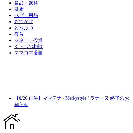
食品・飲料
健康
ベビー用品
おでかけ
どうぶつ
教育
マネー・投資
くらしの相談
ママコマ漫画
【8/26 正午】ママテナ / Merkystyle / ラナーヌ 終了のお
知らせ