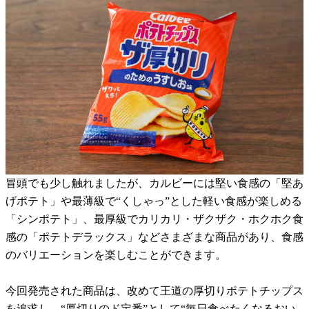
冒頭でも少し触れましたが、カルビーには堅い食感の「堅あ
げポテト」や最薄級で“くしゃっ”とした軽い食感が楽しめる
「シンポテト」、最厚級でカリカリ・ザクザク・ホクホク食
感の「ポテトデラックス」などさまざまな商品があり、食感
のバリエーションを楽しむことができます。
今回発売された商品は、改めて王道の厚切りポテトチップス
を追求し、“厚切りのド定番”として“毎日食べたくなるおい