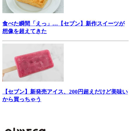
食べた瞬間「えっ」…【セブン】新作スイーツが
想像を超えてきた
【セブン】新発売アイス、200円超えだけど美味い
から買っちゃう