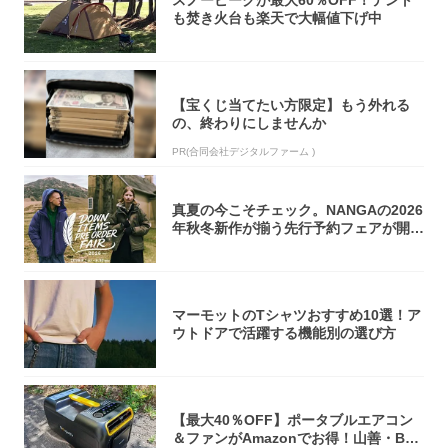
も焚き火台も楽天で大幅値下げ中
【宝くじ当てたい方限定】もう外れる
の、終わりにしませんか
PR(合同会社デジタルファーム )
真夏の今こそチェック。NANGAの2026
年秋冬新作が揃う先行予約フェアが開催
中...
マーモットのTシャツおすすめ10選！ア
ウトドアで活躍する機能別の選び方
【最大40％OFF】ポータブルエアコン
＆ファンがAmazonでお得！山善・Bo