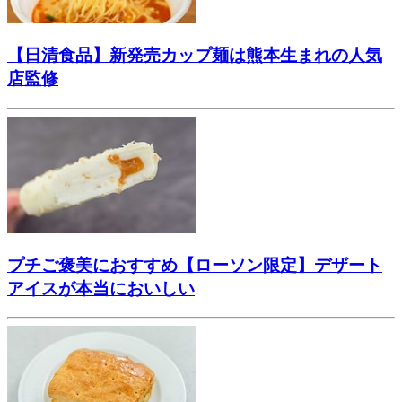
【日清食品】新発売カップ麺は熊本生まれの人気
店監修
プチご褒美におすすめ【ローソン限定】デザート
アイスが本当においしい