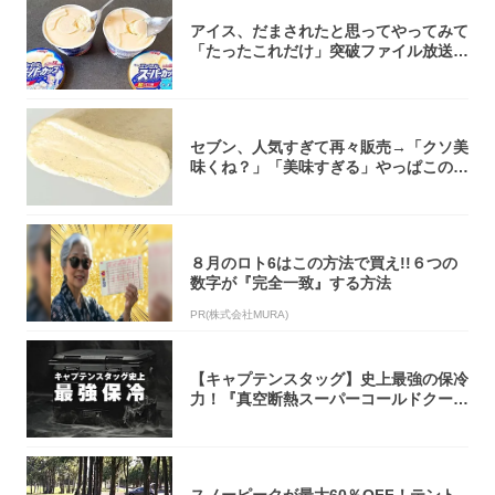
アイス、だまされたと思ってやってみて
「たったこれだけ」突破ファイル放送で
大注目！...
セブン、人気すぎて再々販売→「クソ美
味くね？」「美味すぎる」やっぱこのク
オリティ...
８月のロト6はこの方法で買え!!６つの
数字が『完全一致』する方法
PR(株式会社MURA)
【キャプテンスタッグ】史上最強の保冷
力！『真空断熱スーパーコールドクーラ
ーボック...
スノーピークが最大60％OFF！テント