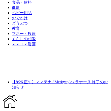
食品・飲料
健康
ベビー用品
おでかけ
どうぶつ
教育
マネー・投資
くらしの相談
ママコマ漫画
【8/26 正午】ママテナ / Merkystyle / ラナーヌ 終了のお
知らせ