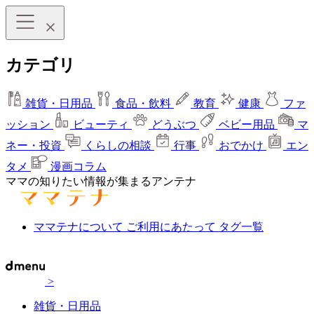
カテゴリ
雑貨・日用品
食品・飲料
教育
健康
ファ
ッション
ビューティ
どうぶつ
ベビー用品
マ
ネー・投資
くらしの相談
行事
おでかけ
エン
タメ
漫画コラム
ママの知りたい情報が集まるアンテナ
ママテナについて
ご利用にあたって
タグ一覧
>
雑貨・日用品