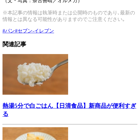
（文・写真：奈古善晴／オルメカ）
※本記事の情報は執筆時または公開時のものであり､最新の
情報とは異なる可能性がありますのでご注意ください｡
#
パン
#
セブン-イレブン
関連記事
熱湯5分で白ごはん【日清食品】新商品が便利すぎ
る