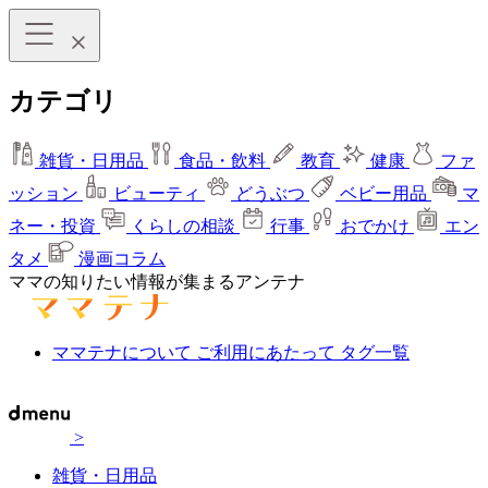
カテゴリ
雑貨・日用品
食品・飲料
教育
健康
ファ
ッション
ビューティ
どうぶつ
ベビー用品
マ
ネー・投資
くらしの相談
行事
おでかけ
エン
タメ
漫画コラム
ママの知りたい情報が集まるアンテナ
ママテナについて
ご利用にあたって
タグ一覧
>
雑貨・日用品