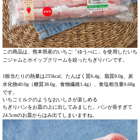
この商品は、熊本県産のいちご「ゆうべに」を使用したいち
ごジャムとホイップクリームを絞ったちぎりパンです。
1個当たりの熱量は255kcal、たんぱく質6.4g、脂質8.0g、炭
水化物40.0g（糖質38.6g、食物繊維1.4g）、食塩相当量0.68g
です。
いちごミルクのようなおいしさが楽しめる
ちぎりパンをお皿の上に出してみました。パンが長すぎて
24.5cmのお皿からはみ出てしまいますね。