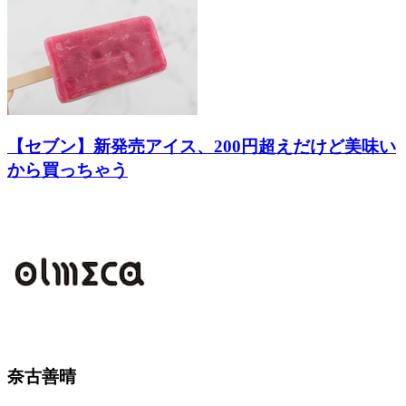
【セブン】新発売アイス、200円超えだけど美味い
から買っちゃう
奈古善晴