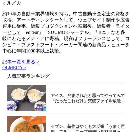
オルメカ
約10年の自動車業界経験を持ち、中古自動車査定士の資格を
取得。アートディレクターとして、ウェブサイト制作や広告
運用に従事。編集プロダクションへ転職後、編集者・ライタ
ーとして「editeur」「SUUMOジャーナル」「R25」など多
岐にわたるメディアに寄稿。現在はフリーランスとして、コ
ンビニ・ファストフード・メーカー関連の新商品レビューを
中心に年間1000本以上執筆。
記事一覧を見る >
OLMECA >
人気記事ランキング
アイス、だまされたと思ってやってみて
「たったこれだけ」突破ファイル放送で
大注目！...
セブン、新作はやくも大反響「うまく再
現してる」「スープ美味い具材邪魔って