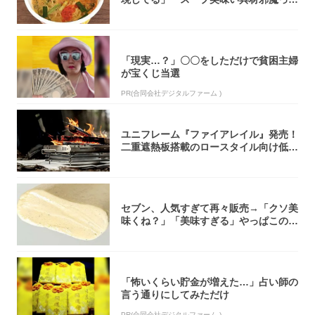
くらい美...
「現実…？」〇〇をしただけで貧困主婦
が宝くじ当選
PR(合同会社デジタルファーム )
ユニフレーム『ファイアレイル』発売！
二重遮熱板搭載のロースタイル向け低型
焚き火台
セブン、人気すぎて再々販売→「クソ美
味くね？」「美味すぎる」やっぱこのク
オリティ...
「怖いくらい貯金が増えた…」占い師の
言う通りにしてみただけ
PR(合同会社デジタルファーム )