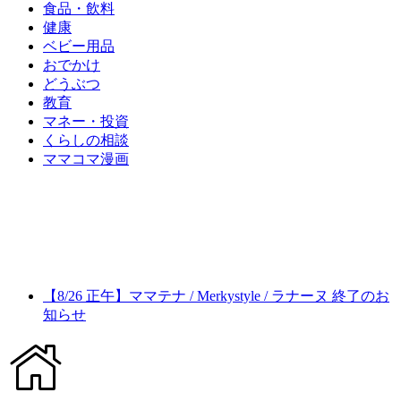
食品・飲料
健康
ベビー用品
おでかけ
どうぶつ
教育
マネー・投資
くらしの相談
ママコマ漫画
【8/26 正午】ママテナ / Merkystyle / ラナーヌ 終了のお
知らせ