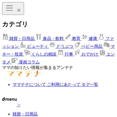
カテゴリ
雑貨・日用品
食品・飲料
教育
健康
ファ
ッション
ビューティ
どうぶつ
ベビー用品
マ
ネー・投資
くらしの相談
行事
おでかけ
エン
タメ
漫画コラム
ママの知りたい情報が集まるアンテナ
ママテナについて
ご利用にあたって
タグ一覧
>
雑貨・日用品