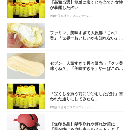
【高額当選】簡単に宝くじを当てた女性
が暴露した占い
PR(合同会社デジタルファーム )
ファミマ、美味すぎて大反響「これ1
番」「世界一おいしいかも知れない」
「飲めそう」
セブン、人気すぎて再々販売→「クソ美
味くね？」「美味すぎる」やっぱこのク
オリティ...
「宝くじを買う前に〇〇をしただけ」言
われた通りにしてみたら…
PR(合同会社デジタルファーム )
【無印良品】髪型崩れや蒸れ対策に！
『風が抜ける自転車ヘルメット』＆『2