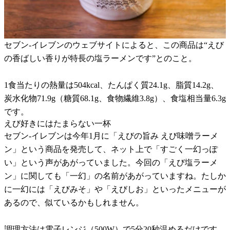
セブン-イレブンのウェブサイトによると、この商品は“えび
の香ばしい香りが特長の塩ラーメンです”とのこと。
1食当たりの熱量は504kcal、たんぱく質24.1g、脂質14.2g、
炭水化物71.9g（糖質68.1g、食物繊維3.8g）、食塩相当量6.3g
です。
えび好きにはたまらない一杯
セブン-イレブンは今年1月に「えびの旨み えび味噌ラーメ
ン」という商品を発売して、ネット上で「すごく一幻っぽ
い」という声があがっていました。今回の「えび塩ラーメ
ン」に関しても「一幻」の名前があがっていますね。たしか
に一幻には「えびみそ」や「えびしお」といったメニューが
あるので、似ているかもしれません。
調理方法は電子レンジ（500W）で5分20秒温めるだけです。