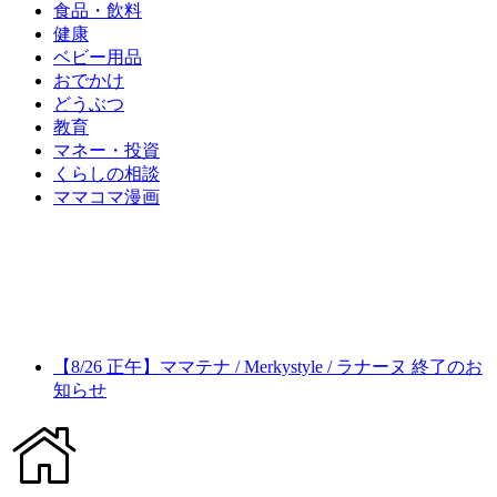
食品・飲料
健康
ベビー用品
おでかけ
どうぶつ
教育
マネー・投資
くらしの相談
ママコマ漫画
【8/26 正午】ママテナ / Merkystyle / ラナーヌ 終了のお
知らせ