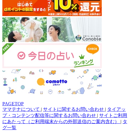
PAGETOP
ママテナについて
|
サイトに関するお問い合わせ
|
タイアッ
プ・コンテンツ配信等に関するお問い合わせ
|
サイトご利用
にあたって（ご利用端末からの外部送信のご案内含む）
|
タ
グ一覧