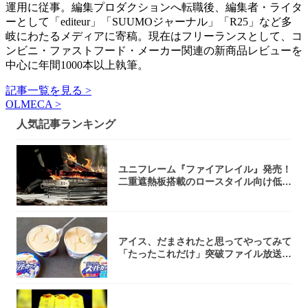
運用に従事。編集プロダクションへ転職後、編集者・ライタ
ーとして「editeur」「SUUMOジャーナル」「R25」など多
岐にわたるメディアに寄稿。現在はフリーランスとして、コ
ンビニ・ファストフード・メーカー関連の新商品レビューを
中心に年間1000本以上執筆。
記事一覧を見る >
OLMECA >
人気記事ランキング
ユニフレーム『ファイアレイル』発売！
二重遮熱板搭載のロースタイル向け低型
焚き火台
アイス、だまされたと思ってやってみて
「たったこれだけ」突破ファイル放送で
大注目！...