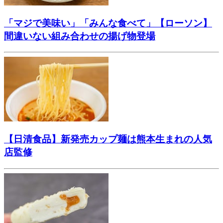
「マジで美味い」「みんな食べて」【ローソン】
間違いない組み合わせの揚げ物登場
【日清食品】新発売カップ麺は熊本生まれの人気
店監修