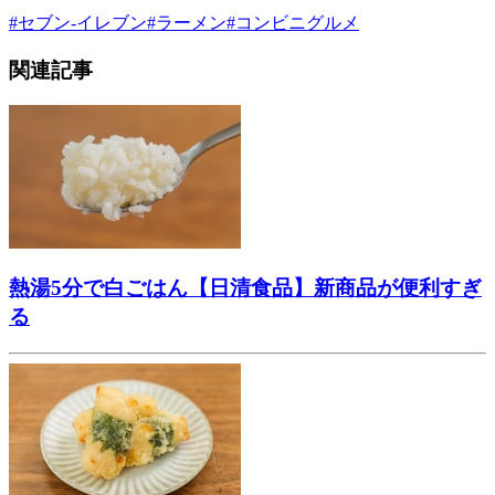
#
セブン-イレブン
#
ラーメン
#
コンビニグルメ
関連記事
熱湯5分で白ごはん【日清食品】新商品が便利すぎ
る