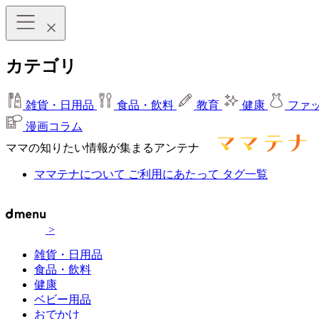
カテゴリ
雑貨・日用品
食品・飲料
教育
健康
ファ
漫画コラム
ママの知りたい情報が集まるアンテナ
ママテナについて
ご利用にあたって
タグ一覧
>
雑貨・日用品
食品・飲料
健康
ベビー用品
おでかけ