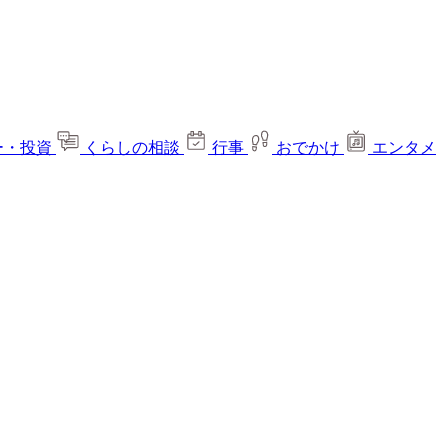
ー・投資
くらしの相談
行事
おでかけ
エンタメ