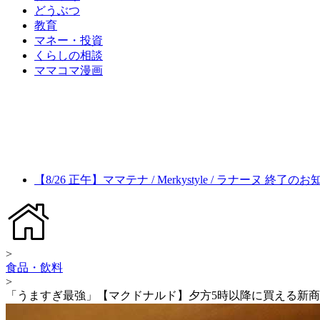
どうぶつ
教育
マネー・投資
くらしの相談
ママコマ漫画
【8/26 正午】ママテナ / Merkystyle / ラナーヌ 終了の
>
食品・飲料
>
「うますぎ最強」【マクドナルド】夕方5時以降に買える新