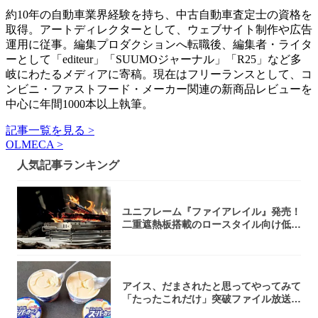
約10年の自動車業界経験を持ち、中古自動車査定士の資格を
取得。アートディレクターとして、ウェブサイト制作や広告
運用に従事。編集プロダクションへ転職後、編集者・ライタ
ーとして「editeur」「SUUMOジャーナル」「R25」など多
岐にわたるメディアに寄稿。現在はフリーランスとして、コ
ンビニ・ファストフード・メーカー関連の新商品レビューを
中心に年間1000本以上執筆。
記事一覧を見る >
OLMECA >
人気記事ランキング
ユニフレーム『ファイアレイル』発売！
二重遮熱板搭載のロースタイル向け低型
焚き火台
アイス、だまされたと思ってやってみて
「たったこれだけ」突破ファイル放送で
大注目！...