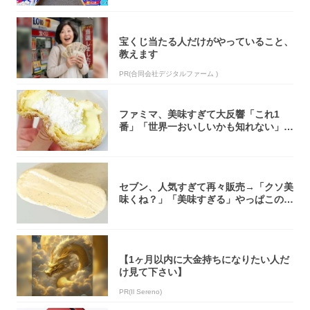
宝くじ当たる人だけがやっていること、
教えます
PR(合同会社デジタルファーム )
ファミマ、美味すぎて大反響「これ1
番」「世界一おいしいかも知れない」
「飲めそう」
セブン、人気すぎて再々販売→「クソ美
味くね？」「美味すぎる」やっぱこのク
オリティ...
【1ヶ月以内に大金持ちになりたい人だ
け見て下さい】
PR(Il Sereno)