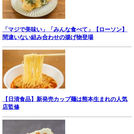
「マジで美味い」「みんな食べて」【ローソン】
間違いない組み合わせの揚げ物登場
【日清食品】新発売カップ麺は熊本生まれの人気
店監修