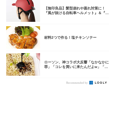
【無印良品】髪型崩れや蒸れ対策に！
『風が抜ける自転車ヘルメット』＆『2
0型自転車...
材料2つで作る！塩チキンソテー
ローソン、神コラボ大反響「なかなかに
罪」「コレを買いに来たんだよw」「３
件まわっ...
Recommended by