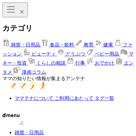
カテゴリ
雑貨・日用品
食品・飲料
教育
健康
ファ
ッション
ビューティ
どうぶつ
ベビー用品
マ
ネー・投資
くらしの相談
行事
おでかけ
エン
タメ
漫画コラム
ママの知りたい情報が集まるアンテナ
ママテナについて
ご利用にあたって
タグ一覧
>
雑貨・日用品