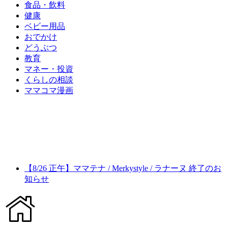
食品・飲料
健康
ベビー用品
おでかけ
どうぶつ
教育
マネー・投資
くらしの相談
ママコマ漫画
【8/26 正午】ママテナ / Merkystyle / ラナーヌ 終了のお
知らせ