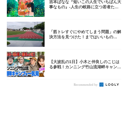
吉本ばなな『短いこの人生でいちばん大
事なもの』-人生の岐路に立つ若者たち
を通して...
「筋トレすぐにやめてしまう問題」の解
決方法を見つけた！まではいいもの
の……｜宮田...
【大波乱の1日】小木と仲良しのこじは
る参戦！カンニング竹山流湖畔キャンプ
を一気見...
Recommended by