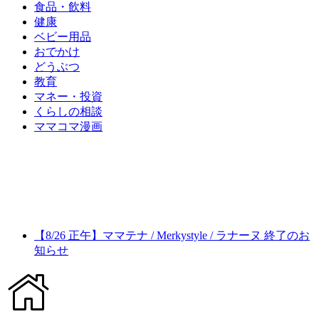
食品・飲料
健康
ベビー用品
おでかけ
どうぶつ
教育
マネー・投資
くらしの相談
ママコマ漫画
【8/26 正午】ママテナ / Merkystyle / ラナーヌ 終了のお
知らせ