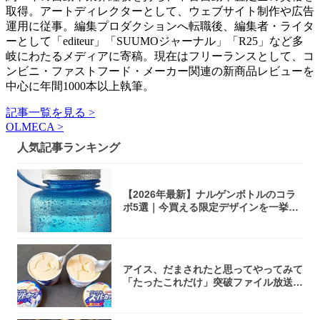
取得。アートディレクターとして、ウェブサイト制作や広告
運用に従事。編集プロダクションへ転職後、編集者・ライタ
ーとして「editeur」「SUUMOジャーナル」「R25」など多
岐にわたるメディアに寄稿。現在はフリーランスとして、コ
ンビニ・ファストフード・メーカー関連の新商品レビューを
中心に年間1000本以上執筆。
記事一覧を見る >
OLMECA >
人気記事ランキング
【2026年最新】ナルゲンボトルのコラ
ボ5選｜今買える限定デザインを一挙紹
介！
アイス、だまされたと思ってやってみて
「たったこれだけ」突破ファイル放送で
大注目！...