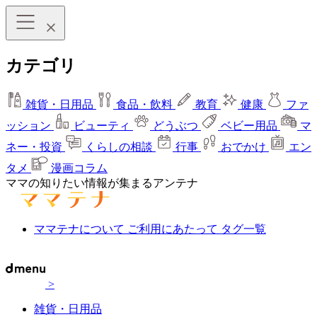
カテゴリ
雑貨・日用品
食品・飲料
教育
健康
ファ
ッション
ビューティ
どうぶつ
ベビー用品
マ
ネー・投資
くらしの相談
行事
おでかけ
エン
タメ
漫画コラム
ママの知りたい情報が集まるアンテナ
ママテナについて
ご利用にあたって
タグ一覧
>
雑貨・日用品