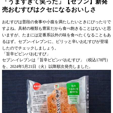
「うますぎて笑った」【セブン】新発
売おむすびはクセになるおいしさ
おむすびは普段の食事や小腹を満たしたいときにぴったりで
すよね。具材の種類も豊富だから食べ飽きることはないと思
いますが、たまには定番系以外の味を食べたくなることもあ
るはず。セブン-イレブンに、ピリッと辛いおむすびが登場
したのでチェックしましょう。
「旨辛ビビンバおむすび」
セブン-イレブンは「旨辛ビビンバおむすび」（税込178円）
を、2024年5月21日（火）以降順次発売しました。