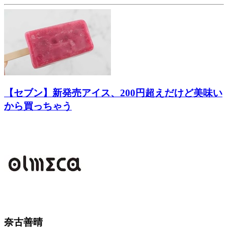
【セブン】新発売アイス、200円超えだけど美味い
から買っちゃう
奈古善晴