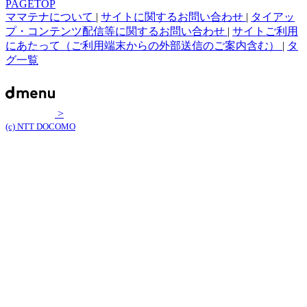
PAGETOP
ママテナについて
|
サイトに関するお問い合わせ
|
タイアッ
プ・コンテンツ配信等に関するお問い合わせ
|
サイトご利用
にあたって（ご利用端末からの外部送信のご案内含む）
|
タ
グ一覧
>
(c) NTT DOCOMO