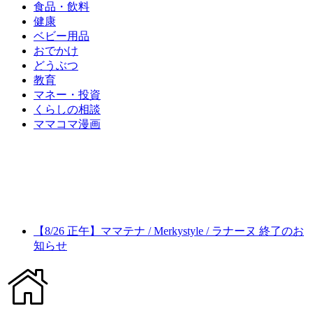
食品・飲料
健康
ベビー用品
おでかけ
どうぶつ
教育
マネー・投資
くらしの相談
ママコマ漫画
【8/26 正午】ママテナ / Merkystyle / ラナーヌ 終了のお
知らせ