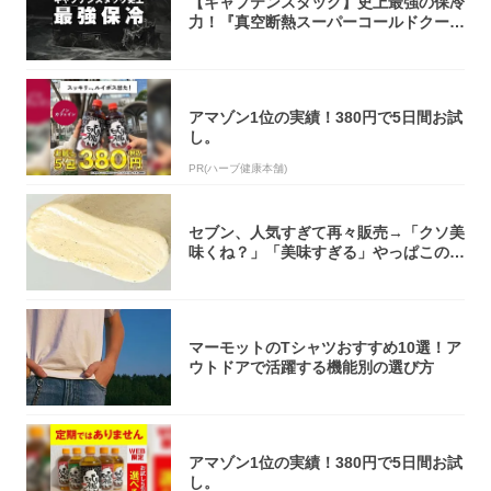
【キャプテンスタッグ】史上最強の保冷
力！『真空断熱スーパーコールドクーラ
ーボック...
アマゾン1位の実績！380円で5日間お試
し。
PR(ハーブ健康本舗)
セブン、人気すぎて再々販売→「クソ美
味くね？」「美味すぎる」やっぱこのク
オリティ...
マーモットのTシャツおすすめ10選！ア
ウトドアで活躍する機能別の選び方
アマゾン1位の実績！380円で5日間お試
し。