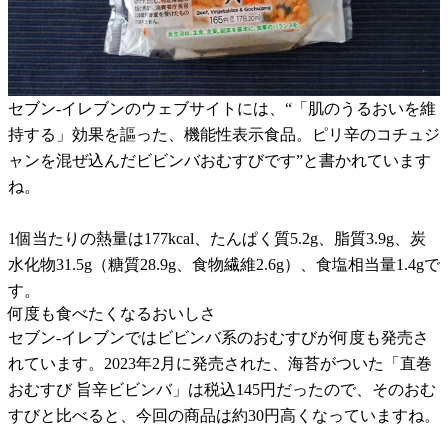
セブン-イレブンのウェブサイトには、“「肌のうるおいを維
持する」効果を謳った、機能性表示食品。ピリ辛のコチュジ
ャンを混ぜ込んだビビンバおむすびです”と書かれています
ね。
1個当たりの熱量は177kcal、たんぱく質5.2g、脂質3.9g、炭
水化物31.5g（糖質28.9g、食物繊維2.6g）、食塩相当量1.4gで
す。
何度も食べたくなるおいしさ
セブン-イレブンではビビンバ系のおむすびが何度も発売さ
れています。2023年2月に発売された、海苔がついた「直巻
おむすび 旨辛ビビンバ」は税込145円だったので、そのおむ
すびと比べると、今回の商品は約30円高くなっていますね。