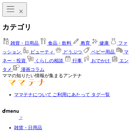
カテゴリ
雑貨・日用品
食品・飲料
教育
健康
ファ
ッション
ビューティ
どうぶつ
ベビー用品
マ
ネー・投資
くらしの相談
行事
おでかけ
エン
タメ
漫画コラム
ママの知りたい情報が集まるアンテナ
ママテナについて
ご利用にあたって
タグ一覧
>
雑貨・日用品