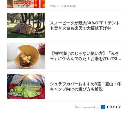
PR(ハーブ健康本舗)
スノーピークが最大60％OFF！テント
も焚き火台も楽天で大幅値下げ中
【福神漬けのじゃない使い方】「みそ
玉」に仕込んでみた！お湯を注いで30
秒で…朝の...
シュラフカバーおすすめ8選！登山・冬
キャンプ向けの選び方も解説
Recommended by