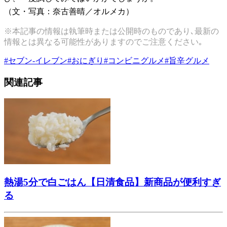
（文・写真：奈古善晴／オルメカ）
※本記事の情報は執筆時または公開時のものであり､最新の
情報とは異なる可能性がありますのでご注意ください｡
#
セブン-イレブン
#
おにぎり
#
コンビニグルメ
#
旨辛グルメ
関連記事
熱湯5分で白ごはん【日清食品】新商品が便利すぎ
る