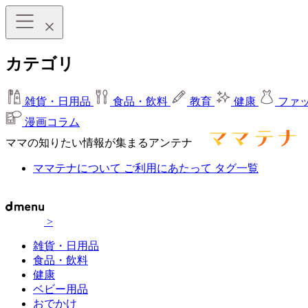
カテゴリ
雑貨・日用品
食品・飲料
教育
健康
ファ
漫画コラム
ママの知りたい情報が集まるアンテナ
ママテナについて
ご利用にあたって
タグ一覧
>
雑貨・日用品
食品・飲料
健康
ベビー用品
おでかけ