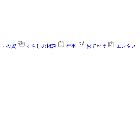
ー・投資
くらしの相談
行事
おでかけ
エンタメ