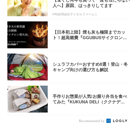
人へ】原因、はっきりしてます
PR(合同会社デジタルファーム )
【日本初上陸】煙も灰も極限までカッ
ト！超高燃費『GGUBUSサイクロン焚
火台』が...
シュラフカバーおすすめ8選！登山・冬
キャンプ向けの選び方も解説
手作りお惣菜が人気!お握り弁当を食べ
てみた『KUKUNA DELI（ククナデ
リ）...
Recommended by