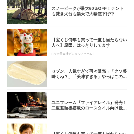
スノーピークが最大60％OFF！テント
も焚き火台も楽天で大幅値下げ中
【宝くじ何年も買って一度も当たらない
人へ】原因、はっきりしてます
PR(合同会社デジタルファーム )
セブン、人気すぎて再々販売→「クソ美
味くね？」「美味すぎる」やっぱこのク
オリティ...
ユニフレーム『ファイアレイル』発売！
二重遮熱板搭載のロースタイル向け低型
焚き火台
【宝くじ何年も買って一度も当たらない