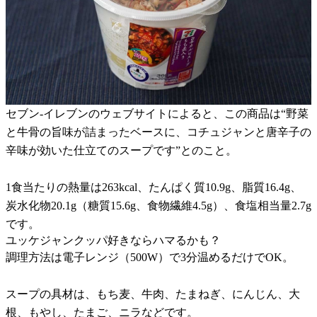
セブン-イレブンのウェブサイトによると、この商品は“野菜
と牛骨の旨味が詰まったベースに、コチュジャンと唐辛子の
辛味が効いた仕立てのスープです”とのこと。
1食当たりの熱量は263kcal、たんぱく質10.9g、脂質16.4g、
炭水化物20.1g（糖質15.6g、食物繊維4.5g）、食塩相当量2.7g
です。
ユッケジャンクッパ好きならハマるかも？
調理方法は電子レンジ（500W）で3分温めるだけでOK。
スープの具材は、もち麦、牛肉、たまねぎ、にんじん、大
根、もやし、たまご、ニラなどです。