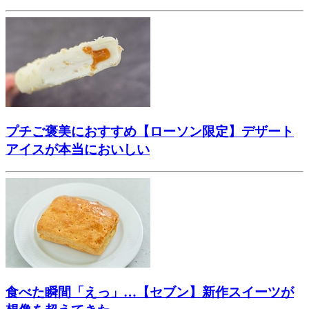
プチご褒美におすすめ【ローソン限定】デザート
アイスが本当においしい
食べた瞬間「えっ」…【セブン】新作スイーツが