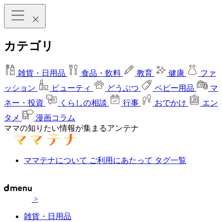
カテゴリ
雑貨・日用品
食品・飲料
教育
健康
ファ
ッション
ビューティ
どうぶつ
ベビー用品
マ
ネー・投資
くらしの相談
行事
おでかけ
エン
タメ
漫画コラム
ママの知りたい情報が集まるアンテナ
ママテナについて
ご利用にあたって
タグ一覧
>
雑貨・日用品