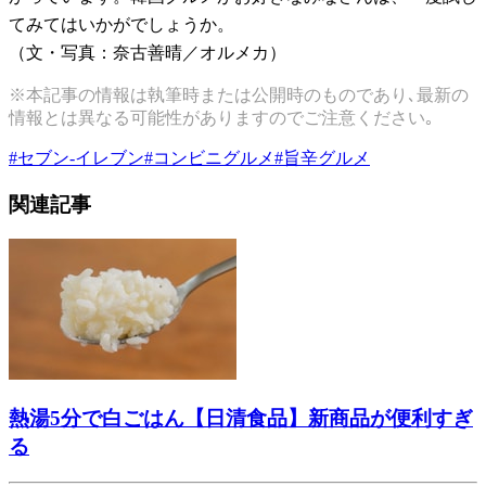
てみてはいかがでしょうか。
（文・写真：奈古善晴／オルメカ）
※本記事の情報は執筆時または公開時のものであり､最新の
情報とは異なる可能性がありますのでご注意ください｡
#
セブン-イレブン
#
コンビニグルメ
#
旨辛グルメ
関連記事
熱湯5分で白ごはん【日清食品】新商品が便利すぎ
る