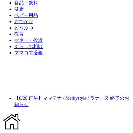
食品・飲料
健康
ベビー用品
おでかけ
どうぶつ
教育
マネー・投資
くらしの相談
ママコマ漫画
【8/26 正午】ママテナ / Merkystyle / ラナーヌ 終了のお
知らせ