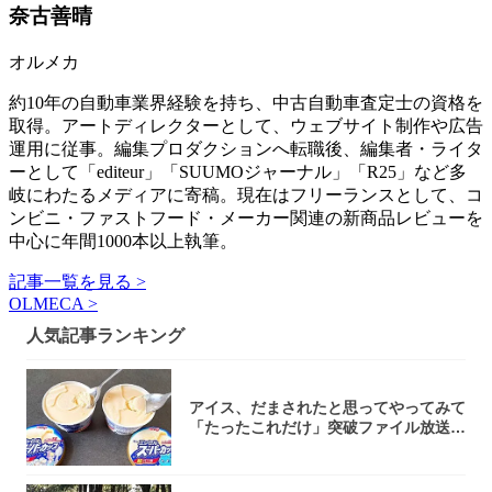
奈古善晴
オルメカ
約10年の自動車業界経験を持ち、中古自動車査定士の資格を
取得。アートディレクターとして、ウェブサイト制作や広告
運用に従事。編集プロダクションへ転職後、編集者・ライタ
ーとして「editeur」「SUUMOジャーナル」「R25」など多
岐にわたるメディアに寄稿。現在はフリーランスとして、コ
ンビニ・ファストフード・メーカー関連の新商品レビューを
中心に年間1000本以上執筆。
記事一覧を見る >
OLMECA >
人気記事ランキング
アイス、だまされたと思ってやってみて
「たったこれだけ」突破ファイル放送で
大注目！...