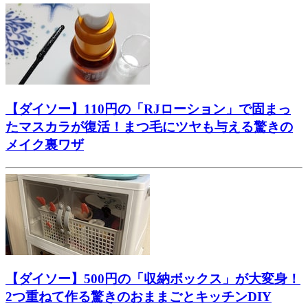
【ダイソー】110円の「RJローション」で固まっ
たマスカラが復活！まつ毛にツヤも与える驚きの
メイク裏ワザ
【ダイソー】500円の「収納ボックス」が大変身！
2つ重ねて作る驚きのおままごとキッチンDIY