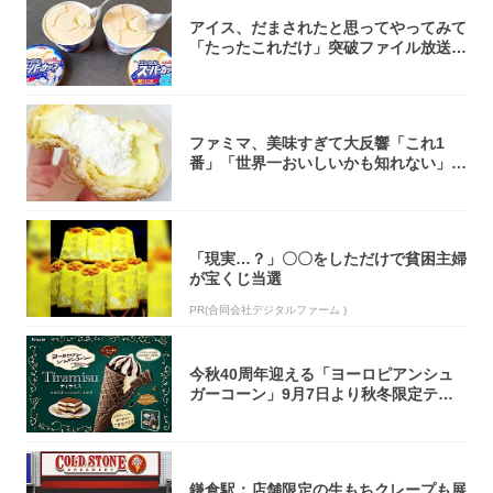
アイス、だまされたと思ってやってみて
「たったこれだけ」突破ファイル放送で
大注目！...
ファミマ、美味すぎて大反響「これ1
番」「世界一おいしいかも知れない」
「飲めそう」
「現実…？」〇〇をしただけで貧困主婦
が宝くじ当選
PR(合同会社デジタルファーム )
今秋40周年迎える「ヨーロピアンシュ
ガーコーン」9月7日より秋冬限定ティ
ラミス味...
鎌倉駅：店舗限定の生もちクレープも展