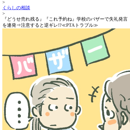
>
くらしの相談
>
『どうせ売れ残る』『これ予約ね』学校のバザーで失礼発言
を連発⇒注意すると逆ギレ!?≪PTAトラブル≫