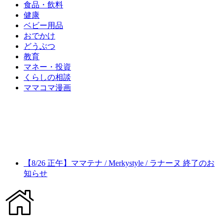
食品・飲料
健康
ベビー用品
おでかけ
どうぶつ
教育
マネー・投資
くらしの相談
ママコマ漫画
【8/26 正午】ママテナ / Merkystyle / ラナーヌ 終了のお
知らせ