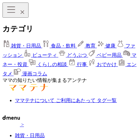
カテゴリ
雑貨・日用品
食品・飲料
教育
健康
ファ
ッション
ビューティ
どうぶつ
ベビー用品
マ
ネー・投資
くらしの相談
行事
おでかけ
エン
タメ
漫画コラム
ママの知りたい情報が集まるアンテナ
ママテナについて
ご利用にあたって
タグ一覧
>
雑貨・日用品