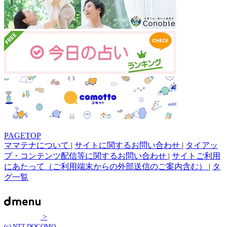
PAGETOP
ママテナについて
|
サイトに関するお問い合わせ
|
タイアッ
プ・コンテンツ配信等に関するお問い合わせ
|
サイトご利用
にあたって（ご利用端末からの外部送信のご案内含む）
|
タ
グ一覧
>
(c) NTT DOCOMO