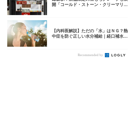
開「コールド・ストーン・クリーマリ
ー」新店舗...
【内科医解説】ただの「水」はＮＧ？熱
中症を防ぐ正しい水分補給｜経口補水
液・スポド...
Recommended by