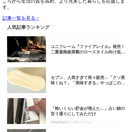
ころから生活の質を高め、より充実した暮らしを応援しま
す。
記事一覧を見る >
人気記事ランキング
ユニフレーム『ファイアレイル』発売！
二重遮熱板搭載のロースタイル向け低型
焚き火台
セブン、人気すぎて再々販売→「クソ美
味くね？」「美味すぎる」やっぱこのク
オリティ...
「怖いくらい貯金が増えた…」占い師の
言う通りにしてみただけ
PR(合同会社デジタルファーム )