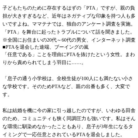
子どもたちのために存在するはずの「PTA」ですが、親の負
担が大きすぎるなど、近年はネガティブな印象を持つ人も多
いですよね。ママテナでは、独自のアンケート調査を実施。
「PTA」を舞台に起ったトラブルについて話を聞きました。
※全国にお住まいの20代～60代の男女、インターネット調査
■PTAを退会した途端、ブーイングの嵐
「任意である」ことを理由にPTAを抜けたという女性。まわ
りから責められてしまう羽目に……。
「息子の通う小学校は、全校生徒が100人にも満たない小さ
な学校です。そのためPTAなど、親の出番も多く、大変で
す。
私は結婚を機に今の家に引っ越したのですが、いわゆる田舎
のため、コミュニティも狭く同調圧力も強いです。私はそん
な環境に馴染めなかったこともあり、息子が3年生になるタ
イミングで一応任意とされているPTAを退会しました。