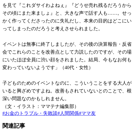
を見て『これダサイわよねぇ』『どうせ売れ残るだろうから
その頃にまた来ましょ』と、大きな声で話す人も……。せっ
かく作ってくださったのに失礼だし、本来の目的はどこにい
ってしまったのだろうと考えさせられました。
イベントは無事に終了しましたが、その後の決算報告・反省
会でこれらのことを改善点として力説したのですが、その場
にいたほぼ全員に渋い顔をされました。結局、今もなお何も
変わっていないようです」（40代・女性）
子どものためのイベントなのに、こういうことをする大人が
いると興ざめですよね。改善もされていないとのことで、根
深い問題なのかもしれません。
（文・イラスト：ママテナ編集部）
#
お金のトラブル・失敗談
#
人間関係
#
ママ友
関連記事